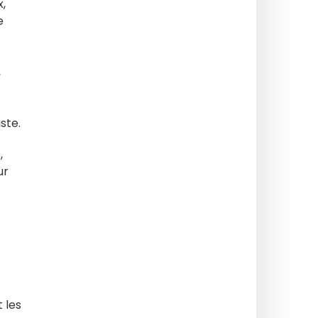
x,
e
,
ste.
,
ur
 les