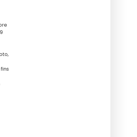
bre
09
oto,
fins
n