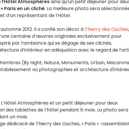
 l’Hôtel Atmosphères
ainsi qu’un petit déjeuner pour deu
» Paris en un cliché
. La meilleure photo sera sélectionné
t d’un représentant de l’Hôtel.
’automne 2012. Il a confié son décor à
Thierry des Ouches
d’une centaine d’œuvres originales exclusivement pour
inspiré par l’ambiance qui se dégage de ses clichés,
itecture d’intérieur en adéquation avec le regard de l’arti
es chambres (By night, Nature, Monuments, Urban, Macarons
établissement où photographies et architecture d'intérie
 à L’Hôtel Atmosphères et un petit déjeuner pour deux
an des tablettes de l’hôtel pendant 6 mois. La photo sera
ant un mois.
ge dédicacé de Thierry des Ouches, « Paris » rassemblant