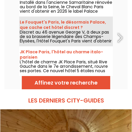
Installé dans l'ancienne Samaritaine rénovée
au bord de la Seine, le Cheval Blanc Paris
vient d'obtenir en 2026 le label Palace
décerné par Atout France, une distinction
qui couronne cinq ans d'une adresse qui a
Le Fouquet's Paris, le désormais Palace,
profondément renouvelé les codes du luxe
que cache cet hôtel discret ?
à Paris. On vous dit pourquoi ce haut mérite
Discret au 46 avenue George V, à deux pas
amplement la distinction.
de sa brasserie légendaire des Champs-
Élysées, l'Hôtel Fouquet's Paris vient d'obtenir
en 2026 le label Palace décerné par Atout
France, rejoignant le cercle très fermé des
JK Place Paris, l'hôtel au charme italo-
33 établissements d'exception en France. Si
parisien
vous ne le connaissez pas, on vous dit tout
L'hôtel de charme JK Place Paris, situé Rive
sur ce lieu qui ne manque pas d'atouts.
Gauche dans le 7e arrondissement, rouvre
ses portes. Ce nouvel hôtel 5 étoiles nous
propose une trentaine de suites et de
chambres dans un style contemporain et
Affinez votre recherche
design. Au programme également, un
restaurant Italien nommé Casa Tua, qui
risque bien de séduire vos palais.
LES DERNIERS CITY-GUIDES