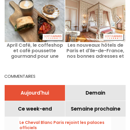
April Café, le coffeshop
Les nouveaux hôtels de
et café poussette
Paris et d'Ile-de-France,
i
gourmand pour une
nos bonnes adresses et
pause cocooning dans le
dernières découvertes
10e
COMMENTAIRES
Aujourd'hui
Demain
Ce week-end
Semaine prochaine
Le Cheval Blanc Paris rejoint les palaces
officiels