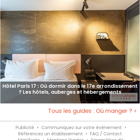
Hôtel Paris 17 : Où dormir dans le 17e arrondissement
? Les hôtels, auberges et hébergements
Tous les guides : Où manger ? >
Publicité
•
Communiquez sur votre événement
•
Référencez un établissement
•
FAQ / Contact
Manifeste
•
Mentions légales
•
Paramètres de