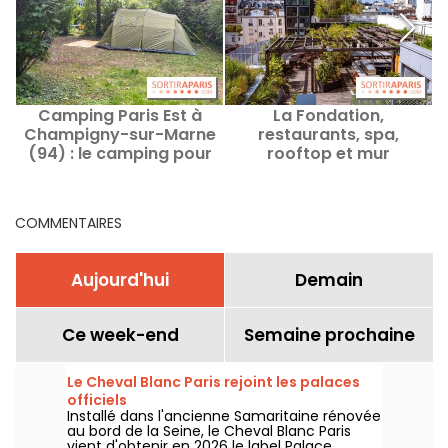
Camping Paris Est à
La Fondation,
L
Champigny-sur-Marne
restaurants, spa,
(94) : le camping pour
rooftop et mur
séjourner aux portes de
d'escalade, Paris 17e
la capitale
COMMENTAIRES
Aujourd'hui
Demain
Ce week-end
Semaine prochaine
Le Cheval Blanc Paris rejoint les palaces
officiels
Installé dans l'ancienne Samaritaine rénovée
au bord de la Seine, le Cheval Blanc Paris
vient d'obtenir en 2026 le label Palace