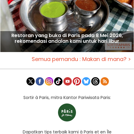
Restoran yang buka di Paris pada 8 Mei 2026,
rekomendasi andalan kami untuk hari libur
Semua pemandu : Makan di mana? >
Sortir à Paris, mitra Kantor Pariwisata Paris:
Dapatkan tips terbaik kami à Paris et en Île