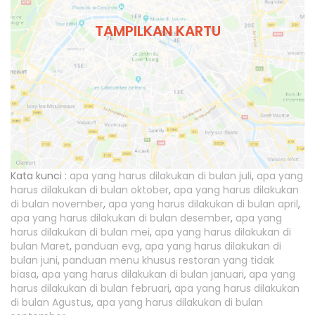
TAMPILKAN KARTU
Kata kunci :
apa yang harus dilakukan di bulan juli
,
apa yang
harus dilakukan di bulan oktober
,
apa yang harus dilakukan
di bulan november
,
apa yang harus dilakukan di bulan april
,
apa yang harus dilakukan di bulan desember
,
apa yang
harus dilakukan di bulan mei
,
apa yang harus dilakukan di
bulan Maret
,
panduan evg
,
apa yang harus dilakukan di
bulan juni
,
panduan menu khusus restoran yang tidak
biasa
,
apa yang harus dilakukan di bulan januari
,
apa yang
harus dilakukan di bulan februari
,
apa yang harus dilakukan
di bulan Agustus
,
apa yang harus dilakukan di bulan