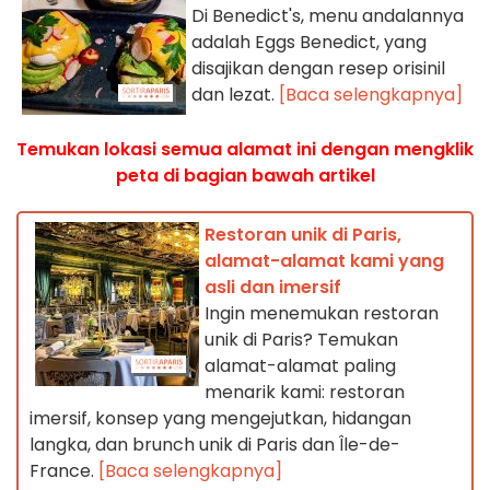
Di Benedict's, menu andalannya
adalah Eggs Benedict, yang
disajikan dengan resep orisinil
dan lezat.
[Baca selengkapnya]
Temukan lokasi semua alamat ini dengan mengklik
peta di bagian bawah artikel
Restoran unik di Paris,
alamat-alamat kami yang
asli dan imersif
Ingin menemukan restoran
unik di Paris? Temukan
alamat-alamat paling
menarik kami: restoran
imersif, konsep yang mengejutkan, hidangan
langka, dan brunch unik di Paris dan Île-de-
France.
[Baca selengkapnya]