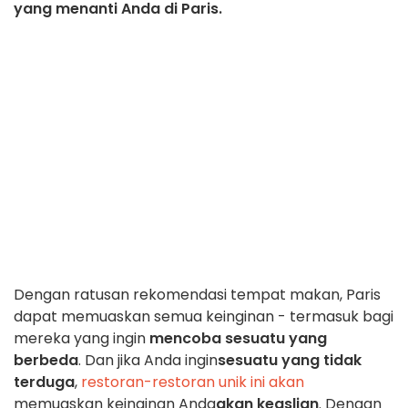
yang menanti Anda di Paris.
Dengan ratusan rekomendasi tempat makan, Paris
dapat memuaskan semua keinginan - termasuk bagi
mereka yang ingin
mencoba sesuatu yang
berbeda
. Dan jika Anda ingin
sesuatu yang tidak
terduga
,
restoran-restoran unik ini akan
memuaskan keinginan Anda
akan keaslian
. Dengan