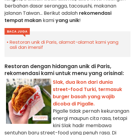
berbahan dasar serangga, tacosushi, makanan
jalanan Taiwan... Berikut adalah
rekomendasi
tempat makan
kami
yang unik
!
BACA JUGA
Restoran unik di Paris, alamat-alamat kami yang
asli dan imersif
Restoran dengan hidangan unik di Paris,
rekomendasi kami untuk menu yang orisinal:
Slak, dua ikon dari dunia
street-food Turki, termasuk
burger basah yang wajib
dicoba di Pigalle.
Pigalle tidak pernah kekurangan
energi maupun cita rasa, tetapi
kini Slak hadir membawa
sentuhan baru street-food yang penuh rasa. Di