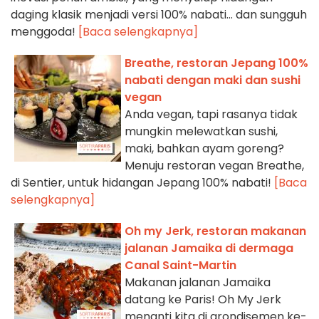
daging klasik menjadi versi 100% nabati... dan sungguh
menggoda!
[Baca selengkapnya]
Breathe, restoran Jepang 100%
nabati dengan maki dan sushi
vegan
Anda vegan, tapi rasanya tidak
mungkin melewatkan sushi,
maki, bahkan ayam goreng?
Menuju restoran vegan Breathe,
di Sentier, untuk hidangan Jepang 100% nabati!
[Baca
selengkapnya]
Oh my Jerk, restoran makanan
jalanan Jamaika di dermaga
Canal Saint-Martin
Makanan jalanan Jamaika
datang ke Paris! Oh My Jerk
menanti kita di arondisemen ke-