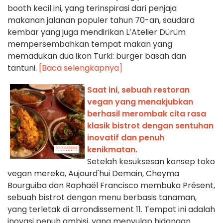
booth kecil ini, yang terinspirasi dari penjaja
makanan jalanan populer tahun 70-an, saudara
kembar yang juga mendirikan L’Atelier Dürüm
mempersembahkan tempat makan yang
memadukan dua ikon Turki: burger basah dan
tantuni.
[Baca selengkapnya]
Saat ini, sebuah restoran
vegan yang menakjubkan
berhasil merombak cita rasa
klasik bistrot dengan sentuhan
inovatif dan penuh
kenikmatan.
Setelah kesuksesan konsep toko
vegan mereka, Aujourd'hui Demain, Cheyma
Bourguiba dan Raphaël Francisco membuka Présent,
sebuah bistrot dengan menu berbasis tanaman,
yang terletak di arrondissement 11. Tempat ini adalah
inovasi penuh ambisi, yang menyulap hidangan