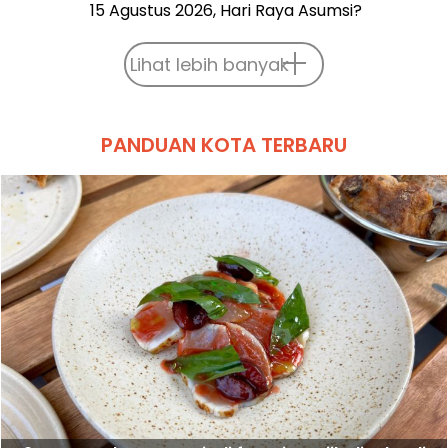
15 Agustus 2026, Hari Raya Asumsi?
Lihat lebih banyak
PANDUAN KOTA TERBARU