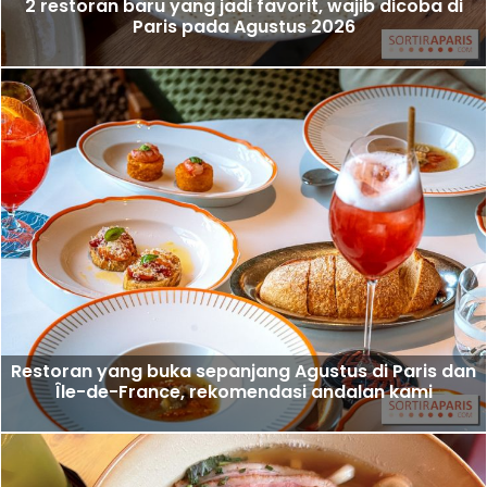
2 restoran baru yang jadi favorit, wajib dicoba di
Paris pada Agustus 2026
Restoran yang buka sepanjang Agustus di Paris dan
Île-de-France, rekomendasi andalan kami