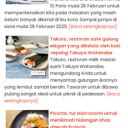
10 Paris mulai 28 Februari untuk
memperkenalkan kita pada masakan yang masih
belum banyak dikenal di ibu kota. Sampai jumpa di
sana mulai 28 Februari 2025.
[Baca selengkapnya]
Takuto, restoran sate gulung
elegan yang dikelola oleh koki
Jepang Takuya Watanabe
Takuto, restoran milik master
sushi Takuya Watanabe,
mengundang Anda untuk
menyantap gulungan ikannya
yang lembut sambil berdiri. Tawaran untuk dibawa
pulang sangat ideal untuk piknik di pedesaan.
[Baca
selengkapnya]
Picotte, tur bistronomi untuk
menikmati hidangan khas
daerah Prancis