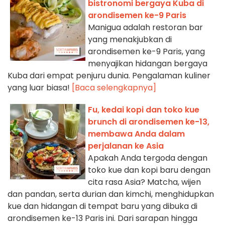
bistronomi bergaya Kuba di
arondisemen ke-9 Paris
Manigua adalah restoran bar
yang menakjubkan di
arondisemen ke-9 Paris, yang
menyajikan hidangan bergaya
Kuba dari empat penjuru dunia. Pengalaman kuliner
yang luar biasa!
[Baca selengkapnya]
Fu, kedai kopi dan toko kue
brunch di arondisemen ke-13,
membawa Anda dalam
perjalanan ke Asia
Apakah Anda tergoda dengan
toko kue dan kopi baru dengan
cita rasa Asia? Matcha, wijen
dan pandan, serta durian dan kimchi, menghidupkan
kue dan hidangan di tempat baru yang dibuka di
arondisemen ke-13 Paris ini. Dari sarapan hingga