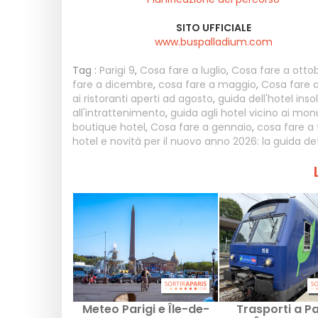
SITO UFFICIALE
www.buspalladium.com
Tag :
Parigi 9
,
Cosa fare a luglio
,
Cosa fare a otto
fare a dicembre
,
cosa fare a maggio
,
Cosa fare 
ai ristoranti aperti ad agosto
,
guida dell'hotel insol
all'intrattenimento
,
guida agli hotel vicino ai m
boutique hotel
,
Cosa fare a gennaio
,
cosa fare a 
hotel e novità per il nuovo anno 2026: la guida def
Meteo Parigi e Île-de-
Trasporti a Pa