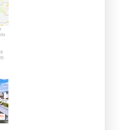
a
ida
di
26
Il rooftop della
Il Giardino, la terrazza