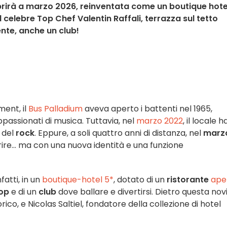
aprirà a marzo 2026, reinventata come un boutique hote
l celebre Top Chef Valentin Raffali, terrazza sul tetto
ente, anche un club!
ment, il
Bus Palladium
aveva aperto i battenti nel 1965,
passionati di musica. Tuttavia, nel
marzo 2022
, il locale h
n del
rock
. Eppure, a soli quattro anni di distanza, nel
marz
prire... ma con una nuova identità e una funzione
fatti, in un
boutique-hotel 5*
, dotato di un
ristorante
ape
op
e di un
club
dove ballare e divertirsi. Dietro questa novi
rico, e Nicolas Saltiel, fondatore della collezione di hotel