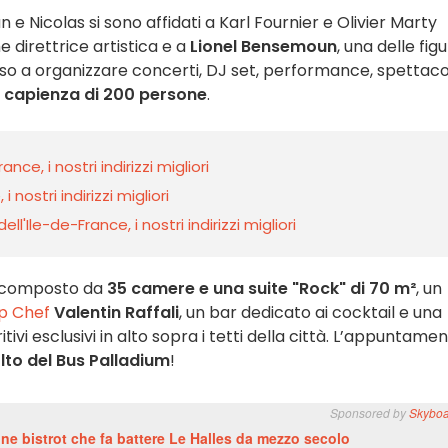
 e Nicolas si sono affidati a Karl Fournier e Olivier Marty
 direttrice artistica e a
Lionel Bensemoun
, una delle fig
iso a organizzare concerti, DJ set, performance, spettacol
 capienza di 200 persone
.
rance, i nostri indirizzi migliori
i nostri indirizzi migliori
ll'Ile-de-France, i nostri indirizzi migliori
à composto da
35 camere e una suite "Rock" di 70 m²
, un
p Chef
Valentin Raffali
, un bar dedicato ai cocktail e una
vi esclusivi in alto sopra i tetti della città. L’appuntame
lto del Bus Palladium
!