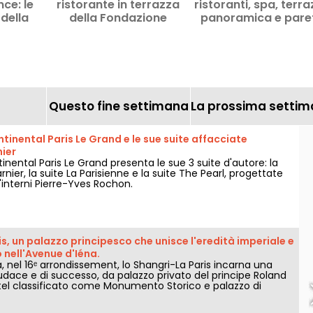
nce: le
ristorante in terrazza
ristoranti, spa, terr
della
della Fondazione
panoramica e pare
 del RER
d'arrampicata, Parigi
to 2026
Questo fine settimana
La prossima setti
ntinental Paris Le Grand e le sue suite affacciate
ier
tinental Paris Le Grand presenta le sue 3 suite d'autore: la
rnier, la suite La Parisienne e la suite The Pearl, progettate
d'interni Pierre-Yves Rochon.
s, un palazzo principesco che unisce l'eredità imperiale e
o nell'Avenue d'Iéna.
, nel 16ᵉ arrondissement, lo Shangri-La Paris incarna una
udace e di successo, da palazzo privato del principe Roland
el classificato come Monumento Storico e palazzo di