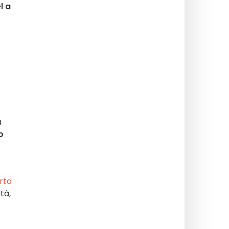
l a
a
o
rto
tà,