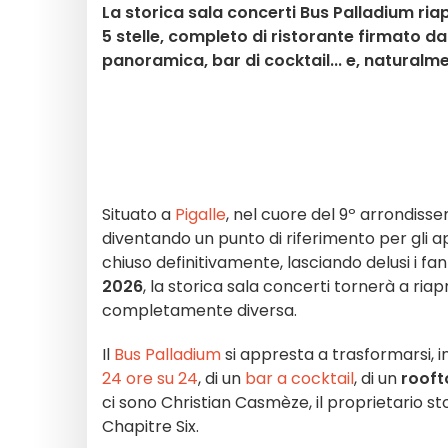
La storica sala concerti Bus Palladium ri
5 stelle, completo di ristorante firmato da
panoramica, bar di cocktail... e, naturalm
Situato a
Pigalle
, nel cuore del 9º arrondisse
diventando un punto di riferimento per gli ap
chiuso definitivamente, lasciando delusi i fa
2026
, la storica sala concerti tornerà a ria
completamente diversa.
Il
Bus Palladium
si appresta a trasformarsi, in
24 ore su 24
, di un
bar a cocktail
, di un
rooft
ci sono Christian Casmèze, il proprietario sto
Chapitre Six.