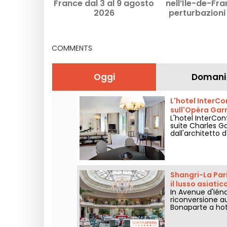
France dal 3 al 9 agosto
nell’Île-de-Fra
2026
perturbazioni 
metropolitana e
dal 3 al 9 agos
COMMENTS
Oggi
Domani
L'hotel InterCo
sull'Opéra Garn
L'hotel InterCon
suite Charles Ga
dall'architetto 
Shangri-La Pari
il lusso asiatic
In Avenue d'Iéna
riconversione a
Bonaparte a hot
prestigio.