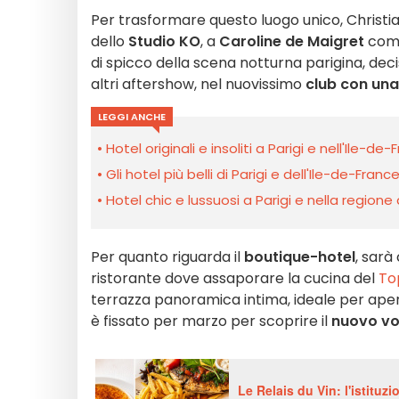
Per trasformare questo luogo unico, Christian
dello
Studio KO
, a
Caroline de Maigret
come
di spicco della scena notturna parigina, dec
altri aftershow, nel nuovissimo
club con una
LEGGI ANCHE
Hotel originali e insoliti a Parigi e nell'Ile-de-F
Gli hotel più belli di Parigi e dell'Ile-de-France, 
Hotel chic e lussuosi a Parigi e nella regione de
Per quanto riguarda il
boutique-hotel
, sar
ristorante dove assaporare la cucina del
To
terrazza panoramica intima, ideale per aperiti
è fissato per marzo
per scoprire il
nuovo vo