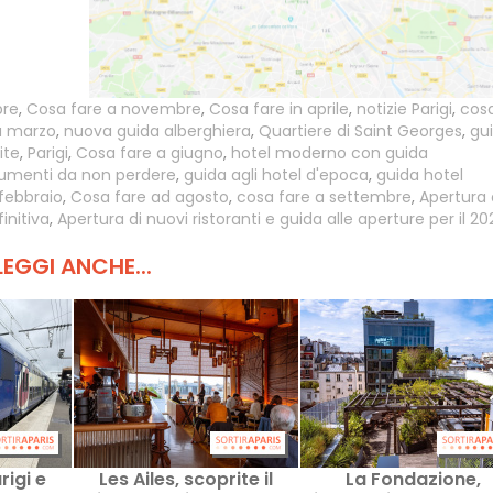
bre
,
Cosa fare a novembre
,
Cosa fare in aprile
,
notizie Parigi
,
cos
a marzo
,
nuova guida alberghiera
,
Quartiere di Saint Georges
,
gu
ite
,
Parigi
,
Cosa fare a giugno
,
hotel moderno con guida
onumenti da non perdere
,
guida agli hotel d'epoca
,
guida hotel
febbraio
,
Cosa fare ad agosto
,
cosa fare a settembre
,
Apertura 
initiva
,
Apertura di nuovi ristoranti e guida alle aperture per il 20
LEGGI ANCHE...
rigi e
Les Ailes, scoprite il
La Fondazione,