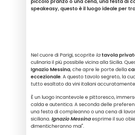
piccolo pranzo o una cena, una festa di co
speakeasy, questo è il luogo ideale per t
Nel cuore di Parigi, scoprite
la
tavola privat
culinaria il più possibile vicina alla Sicilia.
Ignazio Messina
, che apre le porte della
ca
eccezionale
. A questo tavolo segreto, la cuc
tutto esaltato da vini italiani accuratamente
È un luogo incantevole e pittoresco, immerso
calda e autentica. A seconda delle preferenze
una festa di compleanno o una cena di lavor
siciliana.
Ignazio Messina
esprime il suo obi
dimenticheranno mai".