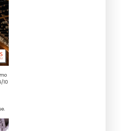
iamo
6/10
se.