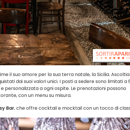
me il suo amore per la sua terra natale, la Sicilia. Ascolt
tati dai suoi valori unici. I posti a sedere sono limitati a 
 e personalizzata a ogni ospite. Le prenotazioni possono
storante, con un menu su misura.
sy Bar
, che offre cocktail e mocktail con un tocco di clas