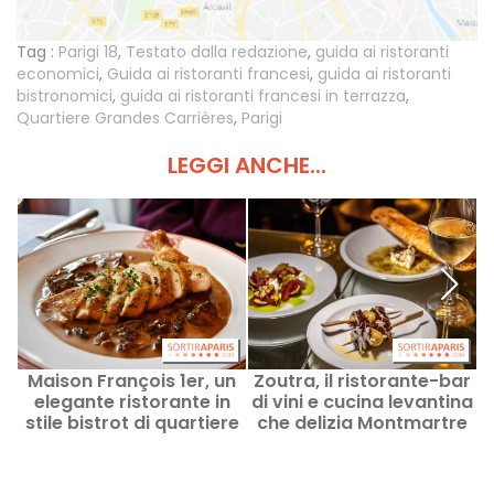
Tag :
Parigi 18
,
Testato dalla redazione
,
guida ai ristoranti
economici
,
Guida ai ristoranti francesi
,
guida ai ristoranti
bistronomici
,
guida ai ristoranti francesi in terrazza
,
Quartiere Grandes Carrières
,
Parigi
LEGGI ANCHE...
Maison François 1er, un
Zoutra, il ristorante-bar
elegante ristorante in
di vini e cucina levantina
stile bistrot di quartiere
che delizia Montmartre
P
nel cuore del triangolo
c
d'oro di Parigi.