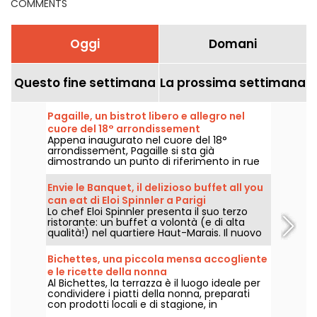
COMMENTS
Oggi
Domani
Questo fine settimana
La prossima settimana
Pagaille, un bistrot libero e allegro nel
cuore del 18° arrondissement
Appena inaugurato nel cuore del 18°
arrondissement, Pagaille si sta già
dimostrando un punto di riferimento in rue
Ramey, con i suoi piatti bistronomici allegri e
liberi.
Envie le Banquet, il delizioso buffet all you
can eat di Eloi Spinnler a Parigi
Lo chef Eloi Spinnler presenta il suo terzo
ristorante: un buffet a volontà (e di alta
qualità!) nel quartiere Haut-Marais. Il nuovo
ristorante, chiamato Envie le Banquet,
unisce buon gusto, prezzi interessanti e
Bichettes, una piccola mensa accogliente
diversità. Qualcosa per tutti i gusti!
e le ricette della nonna
Al Bichettes, la terrazza è il luogo ideale per
condividere i piatti della nonna, preparati
con prodotti locali e di stagione, in
un'atmosfera ultra-conviviale. Cibo