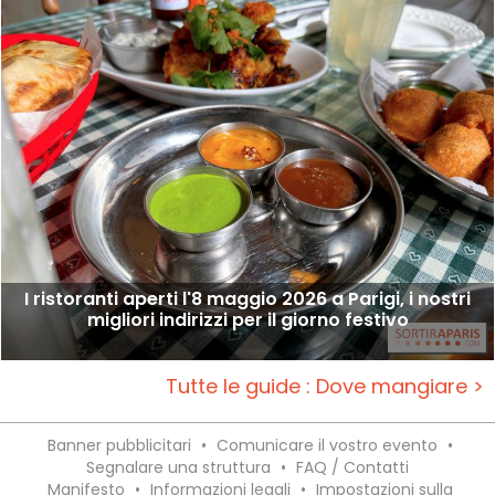
I ristoranti aperti l'8 maggio 2026 a Parigi, i nostri
migliori indirizzi per il giorno festivo
Tutte le guide : Dove mangiare >
Banner pubblicitari
•
Comunicare il vostro evento
•
Segnalare una struttura
•
FAQ / Contatti
Manifesto
•
Informazioni legali
•
Impostazioni sulla