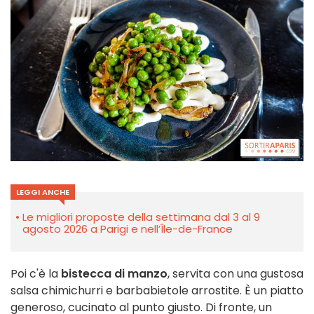
LEGGI ANCHE
Le migliori proposte della settimana dal 3 al 9
agosto 2026 a Parigi e nell’Île-de-France
Poi c'è la
bistecca di manzo
, servita con una gustosa
salsa chimichurri e barbabietole arrostite. È un piatto
generoso, cucinato al punto giusto. Di fronte, un