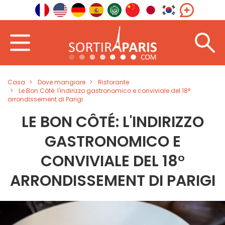
Casa
Dove mangiare
Ristorante
Le Bon Côté: l'indirizzo gastronomico e conviviale del 18°
arrondissement di Parigi
LE BON CÔTÉ: L'INDIRIZZO
GASTRONOMICO E
CONVIVIALE DEL 18°
ARRONDISSEMENT DI PARIGI