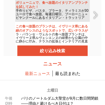
ボリューニュで、食べ放題のイタリアンブランチ
を試してみた！
手作りピザ、パスタ、ブラータ、ティラミスが30
ユーロで食べ放題。毎週日曜日、ブーローニュ＝
ビヤンクールにあるイタリアン・トラットリア
「Dopo」は、飾り気のない、ゆったりとしたブ
ランチを提供。二人で、家族と、友人とでも、楽
この食べ放題のブランチは、イヴリーヌ県にある
しい時間を過ごせます。
緑のオアシスのようなスポットで、広いテラスが
ラ・パランセ・ヴェルトの食べ放題ブランチは、
自慢です。
イヴリーヌ県ルヴェシエンヌの緑豊かな公園の中
に静かに佇み、テラスの拡張とインテリアの見直
し、そしてメニューの拡充とともに進化していま
す。パリから数キロの場所にあるこの異国情緒あ
絞り込み検索
ふれるスポットを、私たちは再び訪れてみまし
た。
ニュース
最新ニュース
最も読まれた
土曜日
午後
パリのノートルダム大聖堂が9月に数日間閉鎖
01時
――理由と避けるべき日付は？