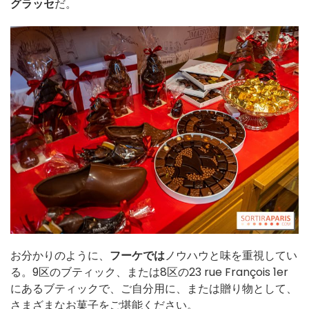
グラッセ
だ。
お分かりのように、
フーケでは
ノウハウと味を重視してい
る。9区のブティック、または8区の23 rue François 1er
にあるブティックで、ご自分用に、または贈り物として、
さまざまなお菓子をご堪能ください。