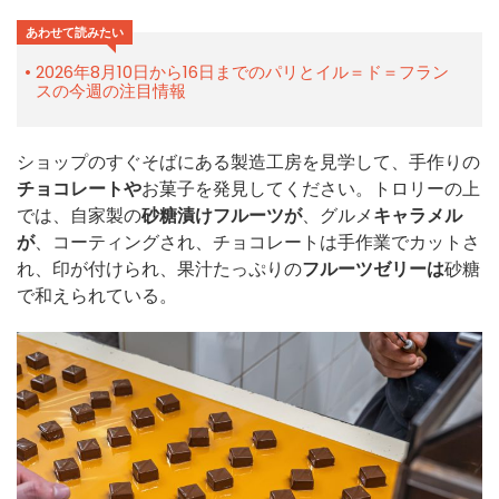
あわせて読みたい
2026年8月10日から16日までのパリとイル＝ド＝フラン
スの今週の注目情報
ショップのすぐそばにある製造工房を見学して、手作りの
チョコレートや
お菓子を発見してください。トロリーの上
では、自家製の
砂糖漬けフルーツが
、グルメ
キャラメル
が
、コーティングされ、チョコレートは手作業でカットさ
れ、印が付けられ、果汁たっぷりの
フルーツゼリーは
砂糖
で和えられている。