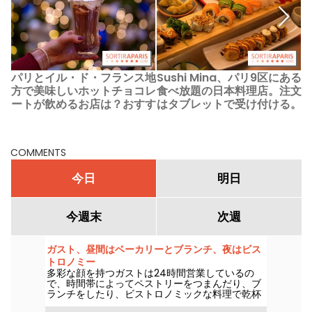
パリとイル・ド・フランス地
Sushi Mina、パリ9区にある
方で美味しいホットチョコレ
食べ放題の日本料理店。注文
ートが飲めるお店は？おすす
はタブレットで受け付ける。
めのチョコレートスポット
COMMENTS
今日
明日
今週末
次週
ガスト、昼間はベーカリーとブランチ、夜はビス
トロノミー
多彩な顔を持つガストは24時間営業しているの
で、時間帯によってペストリーをつまんだり、ブ
ランチをしたり、ビストロノミックな料理で乾杯
したりできる。