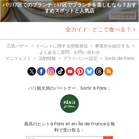
パリ17区でのブランチ：17区でブランチを楽しむなら？おす
すめスポットと人気店
全ガイド : どこで食べる？ >
広告バナー
•
イベントに関する情報発信
•
事業所を紹介する
•
よくあるご質問・お問い合わせ
マニフェスト
•
法的情報
•
プライバシー設定
•
Sortir de Paris
パリ観光局のパートナー、Sortir à Paris：
最高のヒントà Paris et en Île de Franceを無
料で受け取る：