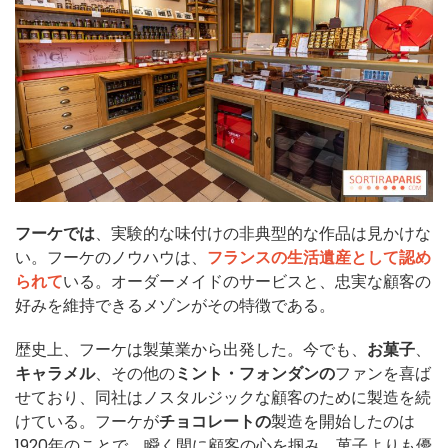
フーケでは
、実験的な味付けの非典型的な作品は見かけな
い。フーケのノウハウは、
フランスの生活遺産として認め
られて
いる。オーダーメイドのサービスと、忠実な顧客の
好みを維持できるメゾンがその特徴である。
歴史上、フーケは製菓業から出発した。今でも、
お菓子
、
キャラメル
、その他の
ミント・フォンダンの
ファンを喜ば
せており、同社はノスタルジックな顧客のために製造を続
けている。フーケが
チョコレートの
製造を開始したのは
1920年のことで、瞬く間に顧客の心を掴み、菓子よりも優