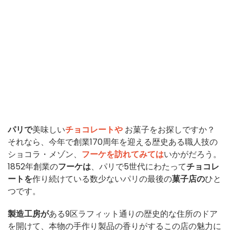
パリで
美味しい
チョコレートや
お菓子をお探しですか？
それなら、今年で創業170周年を迎える歴史ある職人技の
ショコラ・メゾン、
フーケを訪れてみては
いかがだろう。
1852年創業の
フーケは
、パリで5世代にわたって
チョコレ
ートを
作り続けている数少ないパリの最後の
菓子店の
ひと
つです。
製造工房が
ある9区ラフィット通りの歴史的な住所のドア
を開けて、本物の手作り製品の香りがするこの店の魅力に