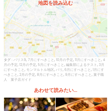
地図を読み込む
タグ :
パリス9
,
7月にすべきこと
,
10月の予定
,
11月にすべきこと
,
4
月の予定
,
12月の予定
,
5月にすべきこと
,
編集部によるテスト
,
3月
にすべきこと
,
モンマルトル地区
,
パリ
,
6月にすべきこと
,
1月にす
べきこと
,
2月の予定
,
8月にすべきこと
,
9月にすべきこと
,
菓子職
人 菓子店ガイド
あわせて読みたい...