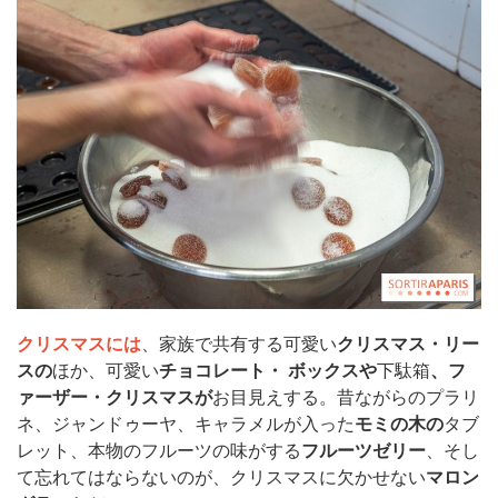
クリスマスには
、家族で共有する可愛い
クリスマス・リー
スの
ほか、可愛い
チョコレート・
ボックスや
下駄箱
、フ
ァーザー・クリスマスが
お目見えする。昔ながらのプラリ
ネ、ジャンドゥーヤ、キャラメルが入った
モミの木の
タブ
レット、本物のフルーツの味がする
フルーツゼリー
、そし
て忘れてはならないのが、クリスマスに欠かせない
マロン