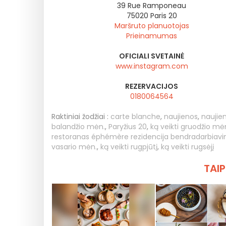
39 Rue Ramponeau
75020
Paris 20
Maršruto planuotojas
Prieinamumas
OFICIALI SVETAINĖ
www.instagram.com
REZERVACIJOS
0180064564
Raktiniai žodžiai :
carte blanche
,
naujienos
,
naujie
balandžio mėn.
,
Paryžius 20
,
ką veikti gruodžio mė
restoranas éphémère rezidencija bendradarbiavi
vasario mėn.
,
ką veikti rugpjūtį
,
ką veikti rugsėjį
TAIP