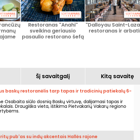
prancūzų
Restoranas "Anahi"
"Dalloyau Saint-Laza
gurmanų
sveikina geriausio
restoranas ir arbat
-ajame
pasaulio restorano šefą
Mauro Colagreco
Šį savaitgalį
Kitą savaitę
s baskų restoranėlis tarp tapas ir tradicinių patiekalų 6-
 Osabaita siūlo dosnią Baskų virtuvę, dalijamasi tapas ir
ekalais. Draugiška vieta, ištikima Pietvakarių Vakarų regiono
ertybėms.
 britų pub'as su indų akcentais Hallės rajone