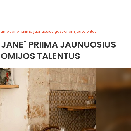
Dame Jane" priima jaunuosius gastronomijos talentus
 JANE" PRIIMA JAUNUOSIUS
OMIJOS TALENTUS