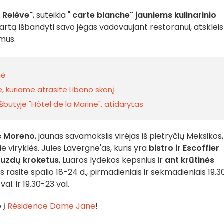
 Relève"
, suteikia "
carte blanche" jauniems kulinarinio
tą išbandyti savo jėgas vadovaujant restoranui, atskleis
imus.
nė
je, kuriame atrasite Libano skonį
butyje "Hôtel de la Marine", atidarytas
s Moreno
, jaunas savamokslis virėjas iš pietryčių Meksikos,
rie viryklės. Jules Lavergne'as, kuris yra
bistro ir Escoffier
auzdų kroketus
, Luaros lydekos kepsnius ir
ant krūtinės
us rasite spalio 18-24 d., pirmadieniais ir sekmadieniais 19.3
al. ir 19.30-23 val.
e į
Résidence Dame Jane
!