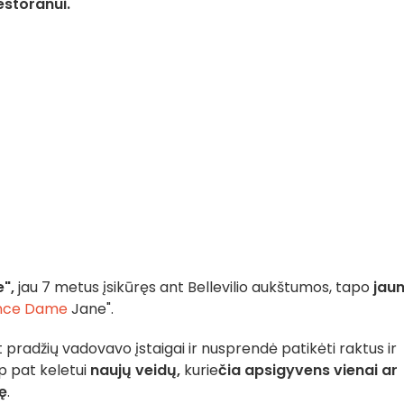
estoranui.
",
jau 7 metus įsikūręs ant Bellevilio aukštumos, tapo
jaun
ence Dame
Jane".
pradžių vadovavo įstaigai ir nusprendė patikėti raktus ir
ip pat keletui
naujų veidų,
kurie
čia apsigyvens vienai ar
ę
.