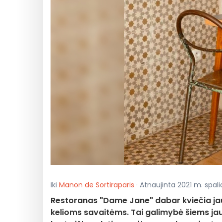
Iki
Manon de Sortiraparis
· Atnaujinta 2021 m. spalio 
Restoranas "Dame Jane" dabar kviečia jaunu
kelioms savaitėms. Tai galimybė šiems jau