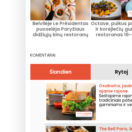
Belvilėje Le Présidentas
Octave, puikus 
puoselėja Paryžiaus
ir korėjiečių 
didžiųjų kinų restoranų
restoranas 16
istoriją.
rajone
KOMENTARAI
Šiandien
Rytoj
Osabaita, jauku
ajame rajone.
Šeštajame rajone
tradiciniais pati
gaminiams ir v
The Bell Paris,