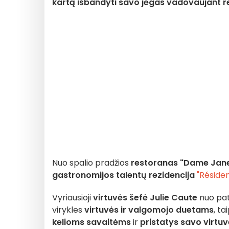
kartą išbandyti savo jėgas vadovaujant r
Nuo spalio pradžios
restoranas "Dame Jane
gastronomijos talentų
rezidencija
"Résid
Vyriausioji
virtuvės šefė Julie Caute
nuo pat 
virykles
virtuvės ir valgomojo duetams
, ta
kelioms savaitėms
ir
pristatys savo virtuv