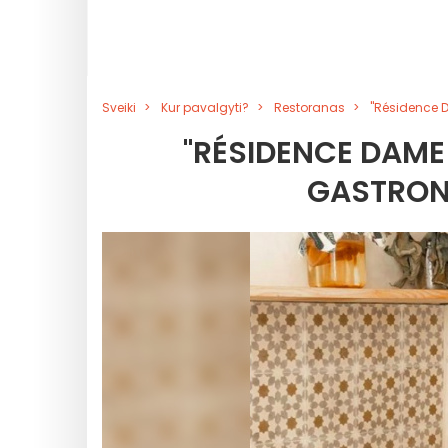
Sveiki
Kur pavalgyti?
Restoranas
"Résidence 
"RÉSIDENCE DAME
GASTRON