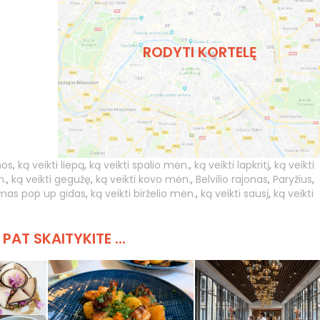
RODYTI KORTELĘ
nos
,
ką veikti liepą
,
ką veikti spalio mėn.
,
ką veikti lapkritį
,
ką veikti
n.
,
ką veikti gegužę
,
ką veikti kovo mėn.
,
Belvilio rajonas
,
Paryžius
,
mas pop up gidas
,
ką veikti birželio mėn.
,
ką veikti sausį
,
ką veikti
 PAT SKAITYKITE ...