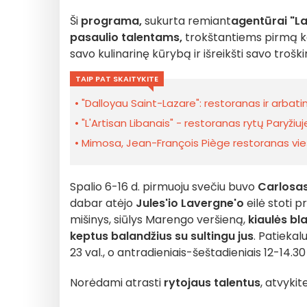
Ši
programa,
sukurta remiant
agentūrai "La
pasaulio talentams,
trokštantiems pirmą kar
savo kulinarinę kūrybą ir išreikšti savo trošk
TAIP PAT SKAITYKITE
"Dalloyau Saint-Lazare": restoranas ir arbati
"L'Artisan Libanais" - restoranas rytų Paryžiu
Mimosa, Jean-François Piège restoranas vieš
Spalio 6-16 d. pirmuoju svečiu buvo
Carlosa
dabar atėjo
Jules'io Lavergne'o
eilė stoti p
mišinys, siūlys Marengo veršieną,
kiaulės bl
keptus balandžius su sultingu jus
. Patiekal
23 val., o antradieniais-šeštadieniais 12-14.30 v
Norėdami atrasti
rytojaus talentus
, atvykit