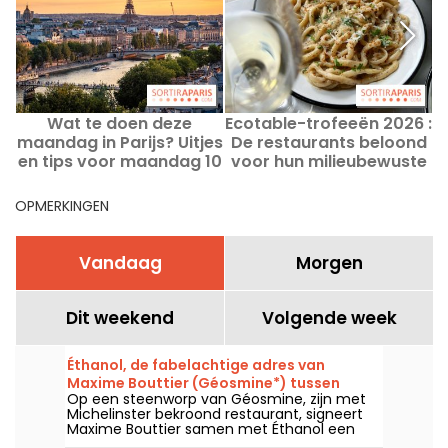
Wat te doen deze
Ecotable-trofeeën 2026 :
maandag in Parijs? Uitjes
De restaurants beloond
en tips voor maandag 10
voor hun milieubewuste
augustus 2026
inzet in Parijs
i
OPMERKINGEN
Vandaag
Morgen
Dit weekend
Volgende week
Éthanol, de fabelachtige adres van
Maxime Bouttier (Géosmine*) tussen
Op een steenworp van Géosmine, zijn met
wijnbar en auteurentafel
Michelinster bekroond restaurant, signeert
Maxime Bouttier samen met Éthanol een
wat informelere eetplek, ontworpen rond