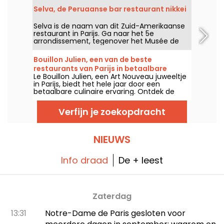
gedeelde schotels en een imposante
Selva, de Peruaanse bar restaurant nikkei
wijnkaart. Een ambitieus adres dat uitblinkt in
uitzonderlijke producten, een keuken van
Selva is de naam van dit Zuid-Amerikaanse
zeer hoog niveau en een bruisende sfeer, al
restaurant in Parijs. Ga naar het 5e
een van onze beste ontdekkingen van het
arrondissement, tegenover het Musée de
jaar.
Cluny, om te smullen van originele Latijns-
Amerikaanse gerechten die naar sintels en
Bouillon Julien, een van de beste
kruiden ruiken.
restaurants van Parijs in betaalbare
Le Bouillon Julien, een Art Nouveau juweeltje
modus
in Parijs, biedt het hele jaar door een
betaalbare culinaire ervaring. Ontdek de
geschiedenis en het betaalbare menu.
Verfijn je zoekopdracht
NIEUWS
Info draad
De + leest
Zaterdag
13:31
Notre-Dame de Paris gesloten voor