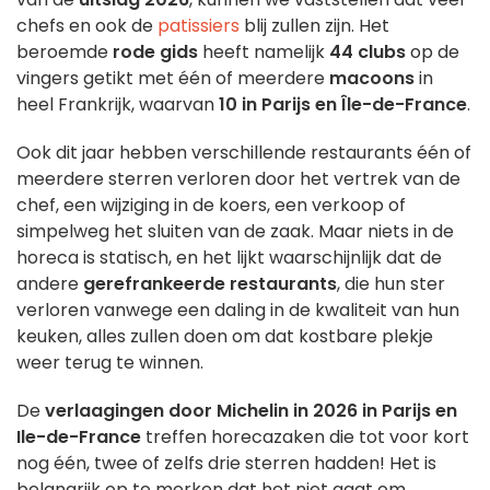
chefs en ook de
patissiers
blij zullen zijn. Het
beroemde
rode gids
heeft namelijk
44 clubs
op de
vingers getikt met één of meerdere
macoons
in
heel Frankrijk, waarvan
10 in Parijs en Île-de-France
.
Ook dit jaar hebben verschillende restaurants één of
meerdere sterren verloren door het vertrek van de
chef, een wijziging in de koers, een verkoop
of
simpelweg het sluiten van de zaak. Maar niets in de
horeca is statisch, en het lijkt waarschijnlijk dat de
andere
gerefrankeerde restaurants
, die hun ster
verloren vanwege een daling in de kwaliteit van hun
keuken, alles zullen doen om dat kostbare plekje
weer terug te winnen.
De
verlaagingen door Michelin in 2026 in Parijs en
Ile-de-France
treffen horecazaken die tot voor kort
nog één, twee of zelfs drie sterren hadden! Het is
belangrijk op te merken dat het niet gaat om