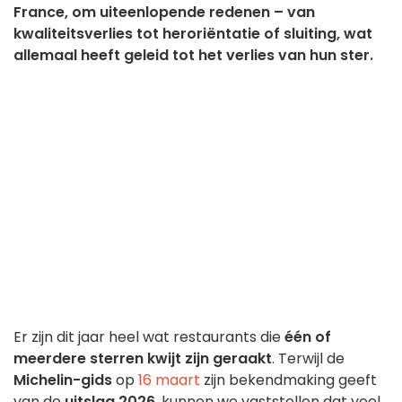
France, om uiteenlopende redenen – van
kwaliteitsverlies tot heroriëntatie of sluiting, wat
allemaal heeft geleid tot het verlies van hun ster.
Er zijn dit jaar heel wat restaurants die
één of
meerdere sterren kwijt zijn geraakt
. Terwijl de
Michelin-gids
op
16 maart
zijn bekendmaking geeft
van de
uitslag 2026
, kunnen we vaststellen dat veel