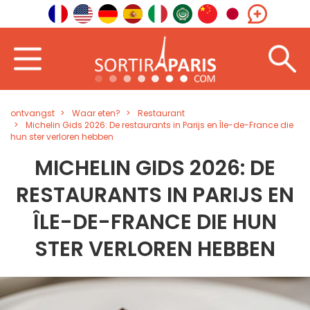
ontvangst
Waar eten?
Restaurant
Michelin Gids 2026: De restaurants in Parijs en Île-de-France die
hun ster verloren hebben
MICHELIN GIDS 2026: DE
RESTAURANTS IN PARIJS EN
ÎLE-DE-FRANCE DIE HUN
STER VERLOREN HEBBEN