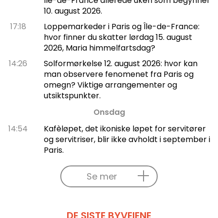
Île-de-France allerede uken som begynner
10. august 2026.
17:18
Loppemarkeder i Paris og Île-de-France:
hvor finner du skatter lørdag 15. august
2026, Maria himmelfartsdag?
14:26
Solformørkelse 12. august 2026: hvor kan
man observere fenomenet fra Paris og
omegn? Viktige arrangementer og
utsiktspunkter.
Onsdag
14:54
Kafèløpet, det ikoniske løpet for servitører
og servitriser, blir ikke avholdt i september i
Paris.
Se mer
DE SISTE BYVEIENE