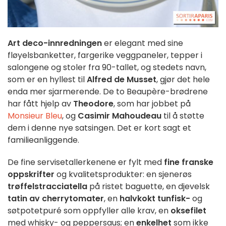
Art deco-innredningen
er elegant med sine
fløyelsbanketter, fargerike veggpaneler, tepper i
salongene og stoler fra 90-tallet, og stedets navn,
som er en hyllest til
Alfred de Musset
, gjør det hele
enda mer sjarmerende. De to Beaupère-brødrene
har fått hjelp av
Theodore
, som har jobbet på
Monsieur Bleu
, og
Casimir Mahoudeau
til å støtte
dem i denne nye satsingen. Det er kort sagt et
familieanliggende.
De fine servisetallerkenene er fylt med
fine franske
oppskrifter
og kvalitetsprodukter: en sjenerøs
trøffelstracciatella
på ristet baguette, en djevelsk
tatin av cherrytomater
, en
halvkokt tunfisk-
og
søtpotetpuré som oppfyller alle krav, en
oksefilet
med whisky- og peppersaus; en
enkelhet
som ikke