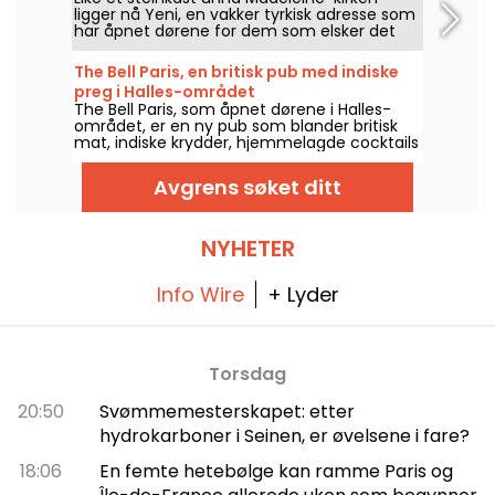
ligger nå Yeni, en vakker tyrkisk adresse som
har åpnet dørene for dem som elsker det
solfylte og smakfulle tyrkiske kjøkkenet siden
slutten av 2025. En hyggelig og stemningsfull
The Bell Paris, en britisk pub med indiske
tabell, perfekt for en aperitiff med mezzé
preg i Halles-området
om kvelden, hvor gjestfriheten er like varm
The Bell Paris, som åpnet dørene i Halles-
som rettene.
området, er en ny pub som blander britisk
mat, indiske krydder, hjemmelagde cocktails
og håndverksøl i et interiør signert Jim
Hamilton.
Avgrens søket ditt
NYHETER
Info Wire
+ Lyder
Torsdag
20:50
Svømmemesterskapet: etter
hydrokarboner i Seinen, er øvelsene i fare?
18:06
En femte hetebølge kan ramme Paris og