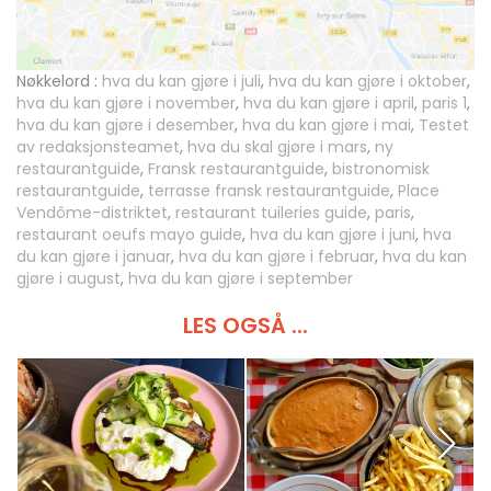
Nøkkelord :
hva du kan gjøre i juli
,
hva du kan gjøre i oktober
,
hva du kan gjøre i november
,
hva du kan gjøre i april
,
paris 1
,
hva du kan gjøre i desember
,
hva du kan gjøre i mai
,
Testet
av redaksjonsteamet
,
hva du skal gjøre i mars
,
ny
restaurantguide
,
Fransk restaurantguide
,
bistronomisk
restaurantguide
,
terrasse fransk restaurantguide
,
Place
Vendôme-distriktet
,
restaurant tuileries guide
,
paris
,
restaurant oeufs mayo guide
,
hva du kan gjøre i juni
,
hva
du kan gjøre i januar
,
hva du kan gjøre i februar
,
hva du kan
gjøre i august
,
hva du kan gjøre i september
LES OGSÅ ...