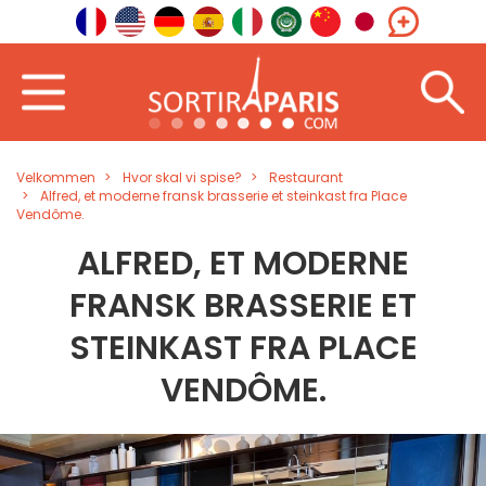
Velkommen
Hvor skal vi spise?
Restaurant
Alfred, et moderne fransk brasserie et steinkast fra Place
Vendôme.
ALFRED, ET MODERNE
FRANSK BRASSERIE ET
STEINKAST FRA PLACE
VENDÔME.