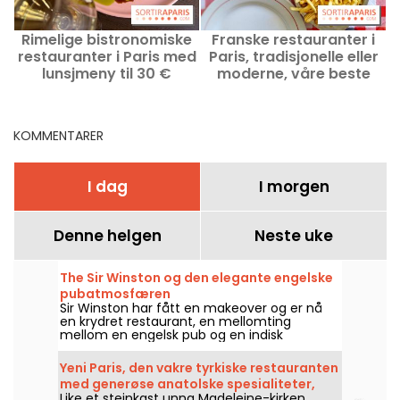
Rimelige bistronomiske
Franske restauranter i
restauranter i Paris med
Paris, tradisjonelle eller
r
lunsjmeny til 30 €
moderne, våre beste
(forrett/hovedrett/dessert)
adresser
KOMMENTARER
I dag
I morgen
Denne helgen
Neste uke
The Sir Winston og den elegante engelske
pubatmosfæren
Sir Winston har fått en makeover og er nå
en krydret restaurant, en mellomting
mellom en engelsk pub og en indisk
restaurant made in London.
Yeni Paris, den vakre tyrkiske restauranten
med generøse anatolske spesialiteter,
Like et steinkast unna Madeleine-kirken
Madeleine-kvarteret