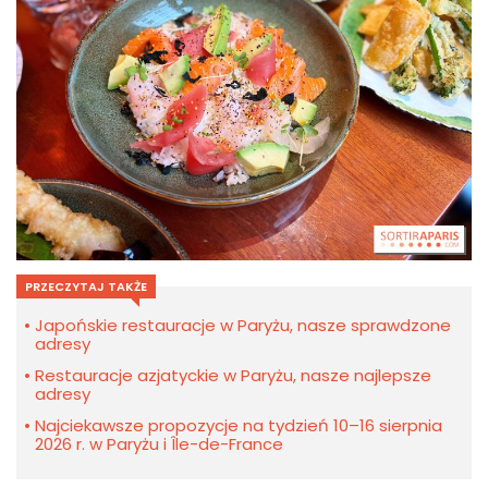
PRZECZYTAJ TAKŻE
Japońskie restauracje w Paryżu, nasze sprawdzone
adresy
Restauracje azjatyckie w Paryżu, nasze najlepsze
adresy
Najciekawsze propozycje na tydzień 10–16 sierpnia
2026 r. w Paryżu i Île-de-France