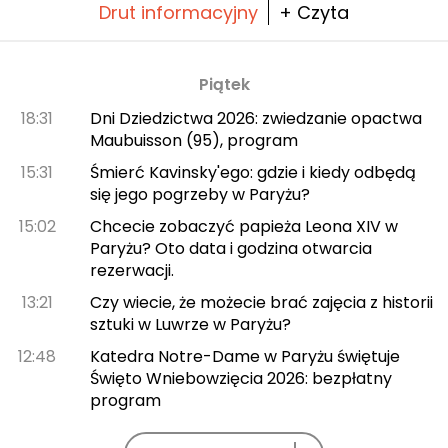
Drut informacyjny
+ Czyta
Piątek
18:31
Dni Dziedzictwa 2026: zwiedzanie opactwa
Maubuisson (95), program
15:31
Śmierć Kavinsky'ego: gdzie i kiedy odbędą
się jego pogrzeby w Paryżu?
15:02
Chcecie zobaczyć papieża Leona XIV w
Paryżu? Oto data i godzina otwarcia
rezerwacji.
13:21
Czy wiecie, że możecie brać zajęcia z historii
sztuki w Luwrze w Paryżu?
12:48
Katedra Notre-Dame w Paryżu świętuje
Święto Wniebowzięcia 2026: bezpłatny
program