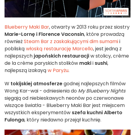
Blueberry Maki Bar
, otwarty w 2013 roku przez siostry
Marie-Lornę i Florence Vaconsin
, które prowadzą
również
Steam Bar z zaskakującymi dim sumami
i
pobliską
włoską restaurację
Marcello
, jest jedną z
najlepszych
japońskich restauracji
w stolicy, crème
de la crème paryskich stolików
maki
i
sushi
,
najlepszą izakayą
w Paryżu
.
W
tokijskiej atmosferze
godnej najlepszych filmów
Wong Kar-wai - odniesienia do
My Blueberry Nights
sięgają od niebieskawych neonów po czerwonawe
wiszące światła - Blueberry Maki Bar jest miejscem
wszystkich eksperymentów
szefa kuchni Alberto
Fulonga
, który niedawno przejął kuchnię.