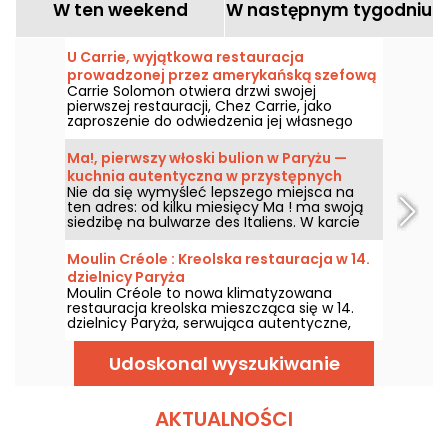
W ten weekend
W następnym tygodniu
U Carrie, wyjątkowa restauracja
prowadzonej przez amerykańską szefową
Carrie Solomon otwiera drzwi swojej
Kuchni, Carrie Solomon, w Paryżu
pierwszej restauracji, Chez Carrie, jako
zaproszenie do odwiedzenia jej własnego
domu i skosztowania dań, które
amerykańska szefowa kuchni przygotowała
Ma!, pierwszy włoski bulion w Paryżu —
z myślą o gościach, łącząc kalifornijskie
kuchnia autentyczna w przystępnych
inspiracje z włoskimi produktami.
Nie da się wymyśleć lepszego miejsca na
cenach
ten adres: od kilku miesięcy Ma ! ma swoją
siedzibę na bulwarze des Italiens. W karcie
autentyczna kuchnia, która przywołuje
paryskie smaki Włoch, przy tym pozostając
Moulin Créole : Kreolska restauracja w 14.
w przystępnych cenach.
dzielnicy Paryża
Moulin Créole to nowa klimatyzowana
restauracja kreolska mieszcząca się w 14.
dzielnicy Paryża, serwująca autentyczne,
smaczne dania o smakach Antyli i Réunion.
Otwarte 7 dni w tygodniu od 7:00 do 23:30 z
Udoskonal wyszukiwanie
nieprzerwaną obsługą, miejsce oferuje także
Happy Hour, kreolski brunch w każdą
niedzielę oraz wieczory pełne zabawy z
muzyką i tańcem w każdy piątek i sobotę
AKTUALNOŚCI
wieczorem.