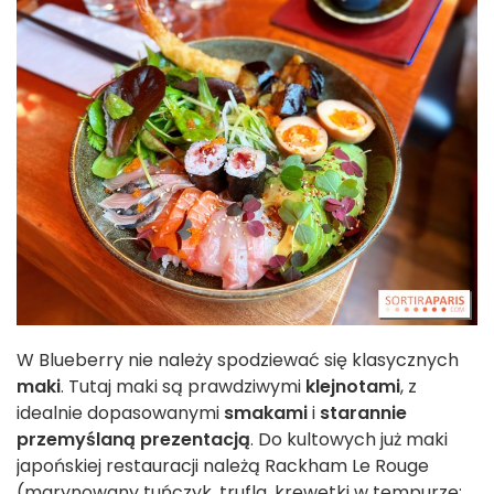
W Blueberry nie należy spodziewać się klasycznych
maki
. Tutaj maki są prawdziwymi
klejnotami
, z
idealnie dopasowanymi
smakami
i
starannie
przemyślaną prezentacją
. Do kultowych już maki
japońskiej restauracji należą Rackham Le Rouge
(marynowany tuńczyk, trufla, krewetki w tempurze;