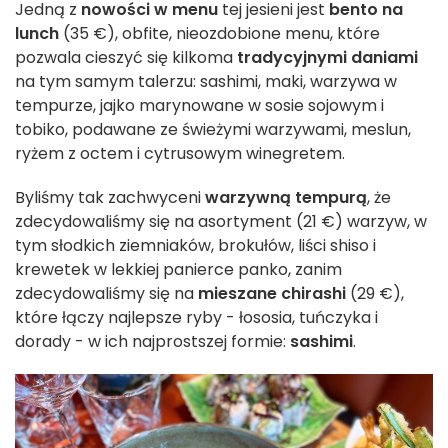
Jedną z
nowości w menu
tej jesieni jest
bento na
lunch
(35 €), obfite, nieozdobione menu, które
pozwala cieszyć się kilkoma
tradycyjnymi daniami
na tym samym talerzu: sashimi, maki, warzywa w
tempurze, jajko marynowane w sosie sojowym i
tobiko, podawane ze świeżymi warzywami, meslun,
ryżem z octem i cytrusowym winegretem.
Byliśmy tak zachwyceni
warzywną tempurą
, że
zdecydowaliśmy się na asortyment (21 €) warzyw, w
tym słodkich ziemniaków, brokułów, liści shiso i
krewetek w lekkiej panierce panko, zanim
zdecydowaliśmy się na
mieszane chirashi
(29 €),
które łączy najlepsze ryby - łososia, tuńczyka i
dorady - w ich najprostszej formie:
sashimi
.