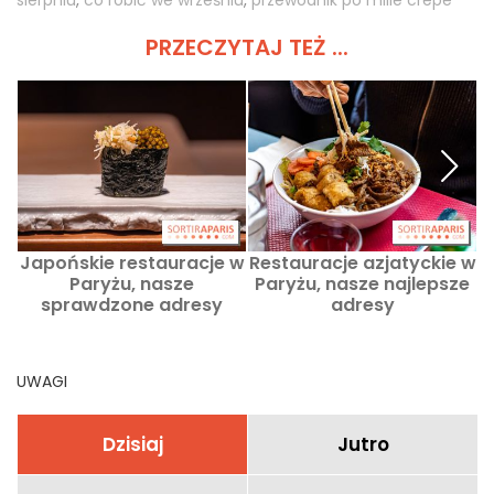
PRZECZYTAJ TEŻ ...
Japońskie restauracje w
Restauracje azjatyckie w
Paryżu, nasze
Paryżu, nasze najlepsze
k
sprawdzone adresy
adresy
UWAGI
Dzisiaj
Jutro