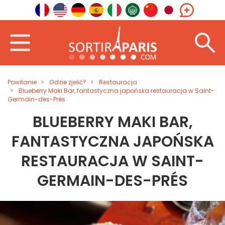
Powitanie
Gdzie zjeść?
Restauracja
Blueberry Maki Bar, fantastyczna japońska restauracja w Saint-
Germain-des-Prés
BLUEBERRY MAKI BAR,
FANTASTYCZNA JAPOŃSKA
RESTAURACJA W SAINT-
GERMAIN-DES-PRÉS