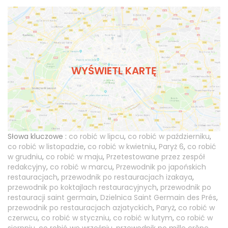
WYŚWIETL KARTĘ
Słowa kluczowe :
co robić w lipcu
,
co robić w październiku
,
co robić w listopadzie
,
co robić w kwietniu
,
Paryż 6
,
co robić
w grudniu
,
co robić w maju
,
Przetestowane przez zespół
redakcyjny
,
co robić w marcu
,
Przewodnik po japońskich
restauracjach
,
przewodnik po restauracjach izakaya
,
przewodnik po koktajlach restauracyjnych
,
przewodnik po
restauracji saint germain
,
Dzielnica Saint Germain des Prés
,
przewodnik po restauracjach azjatyckich
,
Paryż
,
co robić w
czerwcu
,
co robić w styczniu
,
co robić w lutym
,
co robić w
sierpniu
,
co robić we wrześniu
,
przewodnik po mille crêpe