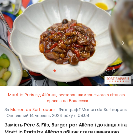
<
>
Moët in Paris від Allénos, ресторан шампанського з літньою
терасою на Бопассаж
За
Manon de Sortiraparis
· Фотографії Manon de Sortiraparis
· Оновлений 14 червень 2024 рoxy о 09:04
Замість Père & Fils, Burger par Alléno і до кінця літа
Moët in Paris by Allénos обіцяє стати шикарною,