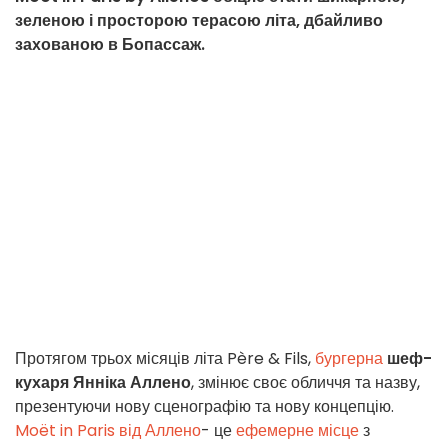
зеленою і просторою терасою літа, дбайливо
захованою в Бопассаж.
Протягом трьох місяців літа Père & Fils,
бургерна
шеф-
кухаря Янніка Аллено
, змінює своє обличчя та назву,
презентуючи нову сценографію та нову концепцію.
Moët in Paris від Аллено
- це
ефемерне місце
з