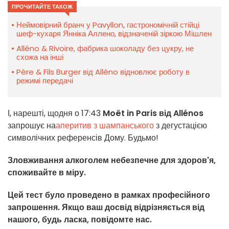
ПРОЧИТАЙТЕ ТАКОЖ
Неймовірний бранч у Pavyllon, гастрономічній стійці
шеф-кухаря Янніка Аллено, відзначеній зіркою Мішлен
Alléno & Rivoire, фабрика шоколаду без цукру, не
схожа на інші
Père & Fils Burger від Alléno відновлює роботу в
режимі передачі
І, нарешті, щодня о 17:43
Moët in Paris від Allénos
запрошує на
аперитив з шампанського
з дегустацією
символічних референсів Дому. Будьмо!
Зловживання алкоголем небезпечне для здоров'я,
споживайте в міру.
Цей тест було проведено в рамках професійного
запрошення. Якщо ваш досвід відрізняється від
нашого, будь ласка, повідомте нас.