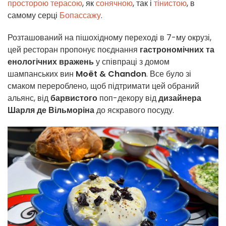
просторою терасою
, як
сонячною
, так і
тінистою
, в
самому серці
Бопассажу
.
Розташований на пішохідному переході в 7-му окрузі,
цей ресторан пропонує поєднання
гастрономічних та
енологічних вражень
у співпраці з домом
шампанських вин
Moët & Chandon
. Все було зі
смаком перероблено, щоб підтримати цей обраний
альянс, від
барвистого
поп-декору від
дизайнера
Шарля де Вільморіна
до яскравого посуду.