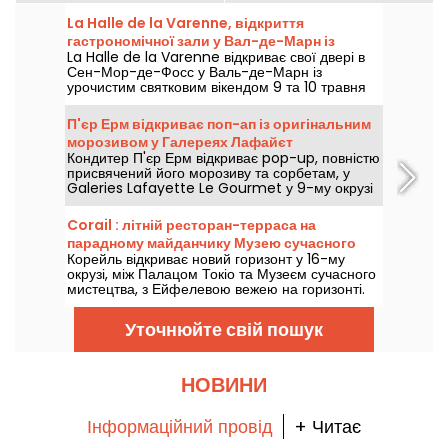
La Halle de la Varenne, відкриття
гастрономічної зали у Вал-де-Марн із
La Halle de la Varenne відкриває свої двері в
насиченим вікендом
Сен-Мор-де-Фосс у Валь-де-Марн із
урочистим святковим вікендом 9 та 10 травня
2026 року після кількох місяців ремонтів.
Оновлений гастрономічний ярмарок, який
П'єр Ерм відкриває поп-ап із оригінальним
можна буде оцінити на пріоритетному показі
морозивом у Галереях Лафайєт
вже з цього четверга, 30 квітня 2026 року, за
Кондитер П'єр Ерм відкриває pop-up, повністю
міні-цінами.
присвячений його морозиву та сорбетам, у
Galeries Lafayette Le Gourmet у 9-му окрузі
Парижа з 2 липня по 2 вересня 2026 року. Ми
пішли випробувати його нові заморожені
Corail : літній ресторан-терраса на
бріоші, ріжки з рослинним молоком та кульки
парадному майданчику Музею сучасного
морозива з надзвичайно апетитними
Корейль відкриває новий горизонт у 16-му
мистецтва у Парижі - відгуки та фото
ароматами.
окрузі, між Палацом Токіо та Музеєм сучасного
мистецтва, з Ейфелевою вежею на горизонті.
Під парасолями XXL колишній Forest розгортає
літню паузу з медитеранським колоритом, між
Уточнюйте свій пошук
землею та морем, свіжі коктейлі, різнокольорові
страви та заходи сонця коралового відтінку.
НОВИНИ
Інформаційний провід
+ Читає