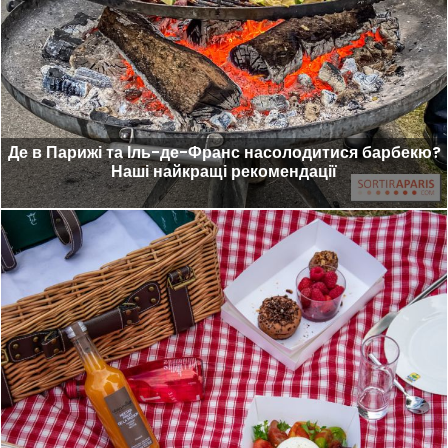
Де в Парижі та Іль-де-Франс насолодитися барбекю?
Наші найкращі рекомендації