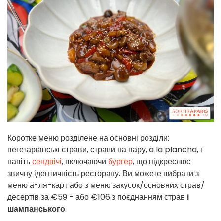
Коротке меню розділене на основні розділи:
вегетаріанські страви, страви на пару, a la plancha, і
навіть
сендвічі
, включаючи
бургер
, що підкреслює
звичну ідентичність ресторану. Ви можете вибрати з
меню а-ля-карт або з меню закусок/основних страв/
десертів за €59 - або €106 з поєднанням страв
і
шампанського
.