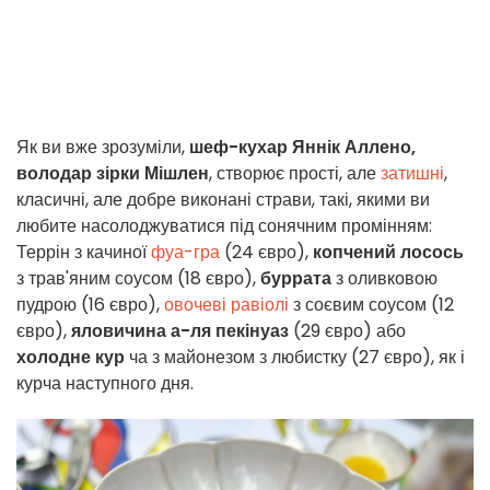
Як ви вже зрозуміли,
шеф-кухар Яннік Аллено,
володар зірки Мішлен
, створює прості, але
затишні
,
класичні, але добре виконані страви, такі, якими ви
любите насолоджуватися під сонячним промінням:
Террін з качиної
фуа-гра
(24 євро),
копчений лосось
з трав'яним соусом (18 євро),
буррата
з оливковою
пудрою (16 євро),
овочеві равіолі
з соєвим соусом (12
євро),
яловичина а-ля пекінуаз
(29 євро) або
холодне кур
ча з майонезом з любистку (27 євро), як і
курча наступного дня.