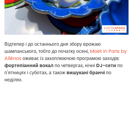
Відтепер і до останнього дня збору врожаю
шампанського, тобто до початку осені,
Moët in Paris by
Allénos
оживає із захоплюючою програмою заходів:
фортепіанний вокал
по четвергах, нічні
DJ-сети
по
п'ятницях і суботах, а також
вишукані бранчі
по
неділях.