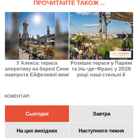
ПРОЧИТАЙТЕ ТАКОЖ ...
У Алекса: тераса
Розкішні тераси у Парижі
аперитиву на березі Сени
та Іль-де-Франс у 2026
навпроти Ейфелевої вежі
році: наші стильні й
перевірені адреси
КОМЕНТАРІ
Сьогодні
Завтра
На цих вихідних
Наступного тижня