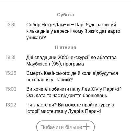
Субота
13:31
Собор Нотр-Дам-де-Парі буде закритий
кілька днів у вересні: чому й яких дат варто
уникати?
П'ятниця
18:31
Дні спадщини 2026: екскурсії до абатства
Маубюісон (95), програма
15:35
Смерть Кавінського: де й коли відбудуться
поховання у Парижі?
15:03
Ви хочете побачити папу Лев XIV у Парижі?
Ось дата та час відкриття бронювань
13:22
Чи знаєте ви? Ви можете пройти курси з
історії мистецтва у Луврі в Парижі
Побачити більше