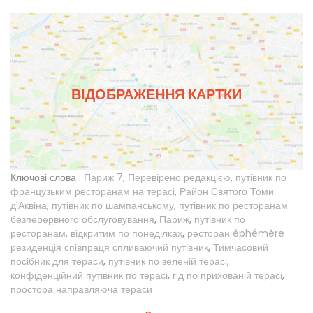
ВІДОБРАЖЕННЯ КАРТКИ
Ключові слова :
Париж 7
,
Перевірено редакцією
,
путівник по
французьким ресторанам на терасі
,
Район Святого Томи
д'Аквіна
,
путівник по шампанському
,
путівник по ресторанам
безперервного обслуговування
,
Париж
,
путівник по
ресторанам, відкритим по понеділках
,
ресторан éphémère
резиденція співпраця спливаючий путівник
,
Тимчасовий
посібник для тераси
,
путівник по зеленій терасі
,
конфіденційний путівник по терасі
,
гід по прихованій терасі
,
простора направляюча тераси