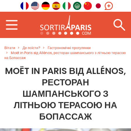
Вітати
Де поїсти?
Гастрономічні прогулянки
Moët in Paris від Allénos, ресторан шампанського з літньою терасою
на Бопассаж
MOËT IN PARIS ВІД ALLÉNOS,
РЕСТОРАН
ШАМПАНСЬКОГО З
ЛІТНЬОЮ ТЕРАСОЮ НА
БОПАССАЖ