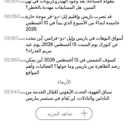
بطولة السباحة: بعد وجود الهيدروكربونات في نهر
08:50مساءً
السين، هل المسابقات مهددة بالخطر؟
قد تضرب باريس وإقليم إيل-دو-فر موجة حارة
06:06مساءً
خامسة ابتداءً من الأسبوع الذي يبدأ في 10 أغسطس
2026.
أسواق البوهات في باريس وإيل-دو-فرانس: أين تبحث
05:18مساءً
عن كنوزك يوم السبت 15 أغسطس 2026، يوم عيد
مريم العذراء؟
كسوف الشمس في 12 أغسطس 2026: أين يمكن
02:26مساءً
رصد الظاهرة من باريس وما حولها؟ الفعاليات وأهم
المواقع
الأربعاء
سباق القهوة، الحدث الأيقوني لعُمّال الخدمة من
02:54مساءً
النادلين والنادلات، لن يُقام في سبتمبر بباريس
شاهد المزيد