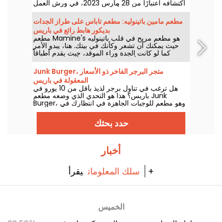
اكتشافه اعتبارًا من 28 مارس 2023، في ورش العمل
السابقة للنحات الشهير. أُطلق على هذا المكان اسم "لو
روديا" تكريماً لابنة أنطوان بورديل، ويعد هذا المكان
مطعم مامين باتينوليه: مطعم تاباس على طراز الجدات
بقائمة طعام أصلية ومريحة مستوحاة من حياة الفنان.
بديكور هابط رائع في باريس
مطعم Mamine's هو مطعم مريح في قلب باتينوليه
حيث يمكنك أن تشعر وكأنك في بيتك. هنا، يبدو الأمر
كما لو كانت الجدة وراء الموقد، حيث يقدم أطباقاً
تقليدية ترضي أذواقنا، كل ذلك في أجواء فنية رائعة
نحبها تماماً!
Junk Burger، متجر البرجر الفاخر ذو الأسعار
المعقولة في باريس
هل ترغب في تناول برجر لذيذ بأقل من 10 يورو في
باريس؟ هذا هو التحدي الذي وضعه مطعم Junk
Burger، وهو مطعم للوجبات الجاهزة في انتظارك في
شارع مونمارتر الشهير. مثالي لتناول وجبة أثناء تجولك
في باريس!
حدد بحثك
أخبار
يقرأ +
سلك المعلومات
الخميس