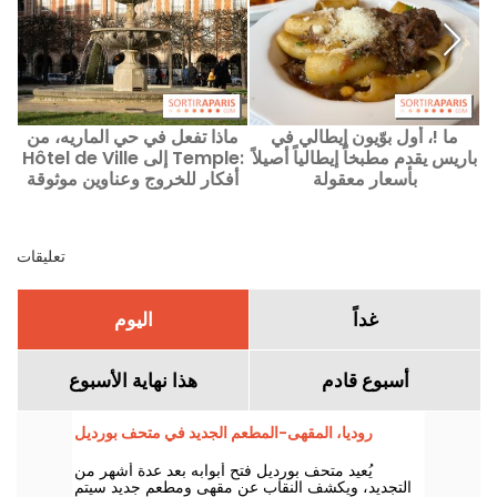
ما !، أول بوّيون إيطالي في
ماذا تفعل في حي الماريه، من
باريس يقدم مطبخاً إيطالياً أصيلاً
Hôtel de Ville إلى Temple:
بأسعار معقولة
أفكار للخروج وعناوين موثوقة
تعليقات
غداً
اليوم
أسبوع قادم
هذا نهاية الأسبوع
روديا، المقهى-المطعم الجديد في متحف بورديل
يُعيد متحف بورديل فتح أبوابه بعد عدة أشهر من
التجديد، ويكشف النقاب عن مقهى ومطعم جديد سيتم