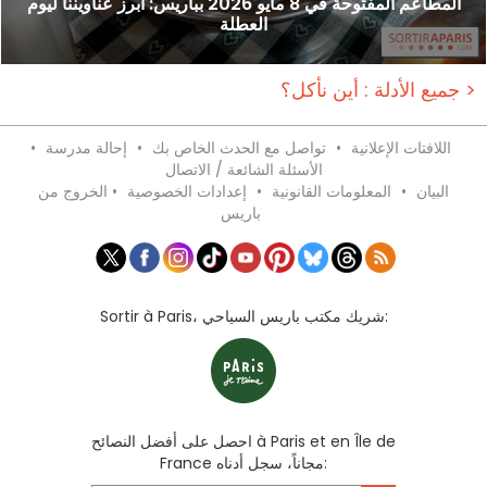
المطاعم المفتوحة في 8 مايو 2026 بباريس: أبرز عناويننا ليوم
العطلة
جميع الأدلة : أين نأكل؟ >
اللافتات الإعلانية
•
تواصل مع الحدث الخاص بك
•
إحالة مدرسة
•
الأسئلة الشائعة / الاتصال
البيان
•
المعلومات القانونية
•
إعدادات الخصوصية
•
الخروج من
باريس
Sortir à Paris، شريك مكتب باريس السياحي:
احصل على أفضل النصائح à Paris et en Île de
France مجاناً، سجل أدناه: