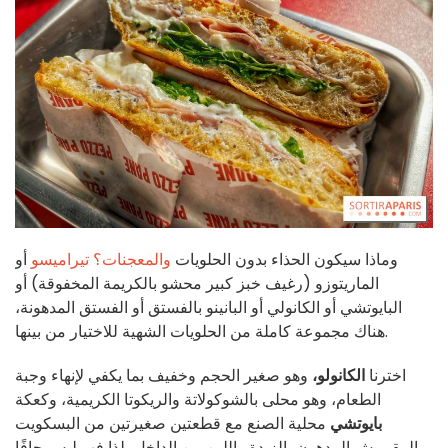
وماذا سيكون الحذاء بدون الحلويات
والمعجنات؟
تيراميسو
أو
الماريتوزو (رغيف خبز كبير محشو بالكريمة المخفوقة) أو
البايوتشي أو الكانولي أو البانينو بالفستق أو الفستق المدهونة،
هناك مجموعة كاملة من الحلويات الشهية للاختيار من بينها.
اخترنا
الكانولو،
وهو صغير الحجم وخفيف بما يكفي لإنهاء وجبة
الطعام، وهو محلى بالشوكولاتة والريكوتا الكريمية، وكعكة
بايوتشي
محلية الصنع مع قطعتين صغيرتين من البسكويت
المقرمش المدهون بالزبدة واللين من الداخل، لذا فهو ليس جافًا