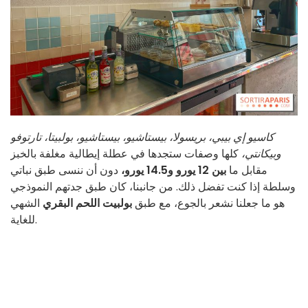
كاسيو إي بيبي، بريسولا، بيستاشيو، بيستاشيو، بولبيتا، تارتوفو
وبيكانتي،
كلها وصفات ستجدها في عطلة إيطالية مغلفة بالخبز
مقابل ما
بين 12 يورو و14.5 يورو،
دون أن ننسى طبق نباتي
وسلطة إذا كنت تفضل ذلك. من جانبنا، كان طبق جدتهم النموذجي
هو ما جعلنا نشعر بالجوع، مع طبق
بولبيت اللحم البقري
الشهي
للغاية.