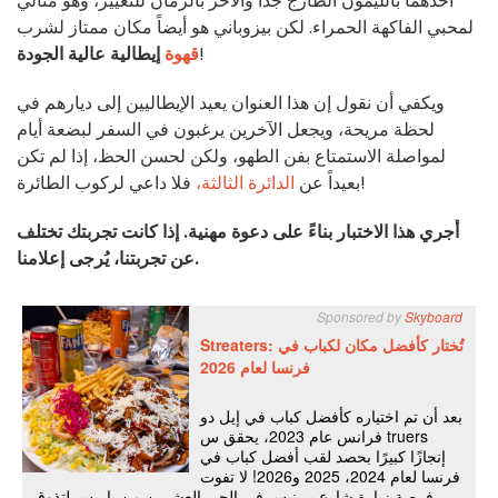
أحدهما بالليمون الطازج جداً والآخر بالرمان للتغيير، وهو مثالي
لمحبي الفاكهة الحمراء. لكن بيزوباني هو أيضاً مكان ممتاز لشرب
!
قهوة
إيطالية عالية الجودة
ويكفي أن نقول إن هذا العنوان يعيد الإيطاليين إلى ديارهم في
لحظة مريحة، ويجعل الآخرين يرغبون في السفر لبضعة أيام
لمواصلة الاستمتاع بفن الطهو، ولكن لحسن الحظ، إذا لم تكن
فلا داعي لركوب الطائرة!
بعيداً عن
الدائرة الثالثة،
أُجري هذا الاختبار بناءً على دعوة مهنية. إذا كانت تجربتك تختلف
عن تجربتنا، يُرجى إعلامنا.