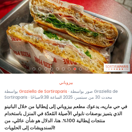
<
>
بيزوباني
· صور بواسطة Graziella de
Graziella de Sortiraparis
بواسطة
Sortiraparis · محدث 30 من سبتمبر، 2025 الساعة 9:38صباحًا
في حي ماريه، يدعوك مطعم بيزوباني إلى إيطاليا من خلال البانينو
الذي يتميز بوصفات نابولي الأصيلة المُعدّة في المنزل باستخدام
منتجات إيطالية 100%. هنا، الدلال هو شأن عائلي، من
السندويشات إلى الحلويات!