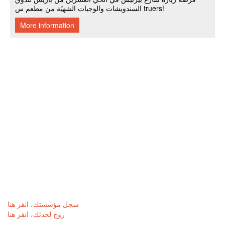
سجل مؤسستك، انقر هنا
روج لحدثك، انقر هنا