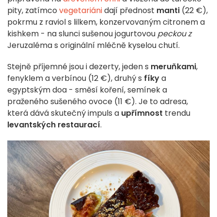
pity, zatímco
vegetariáni
dají přednost
manti
(22 €),
pokrmu z raviol s lilkem, konzervovaným citronem a
kishkem - na slunci sušenou jogurtovou
peckou z
Jeruzaléma s originální mléčně kyselou chutí.
Stejně příjemné jsou i dezerty, jeden s
meruňkami
,
fenyklem a verbínou (12 €), druhý s
fíky
a
egyptským doa - směsí koření, semínek a
praženého sušeného ovoce (11 €). Je to adresa,
která dává skutečný impuls a
upřímnost
trendu
levantských restaurací
.