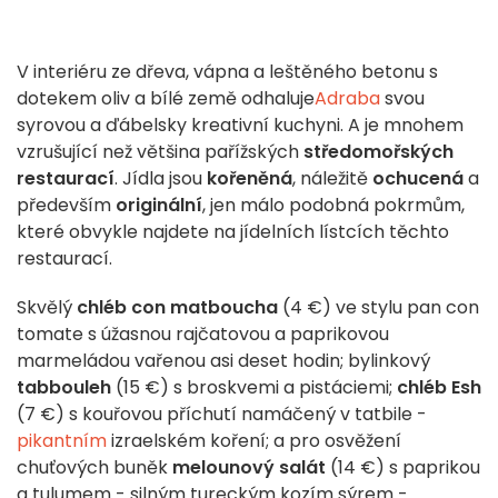
V interiéru ze dřeva, vápna a leštěného betonu s
dotekem oliv a bílé země odhaluje
Adraba
svou
syrovou a ďábelsky kreativní kuchyni. A je mnohem
vzrušující než většina pařížských
středomořských
restaurací
. Jídla jsou
kořeněná
, náležitě
ochucená
a
především
originální
, jen málo podobná pokrmům,
které obvykle najdete na jídelních lístcích těchto
restaurací.
Skvělý
chléb con matboucha
(4 €) ve stylu pan con
tomate s úžasnou rajčatovou a paprikovou
marmeládou vařenou asi deset hodin; bylinkový
tabbouleh
(15 €) s broskvemi a pistáciemi;
chléb Esh
(7 €) s kouřovou příchutí namáčený v tatbile -
pikantním
izraelském koření; a pro osvěžení
chuťových buněk
melounový salát
(14 €) s paprikou
a tulumem - silným tureckým kozím sýrem -