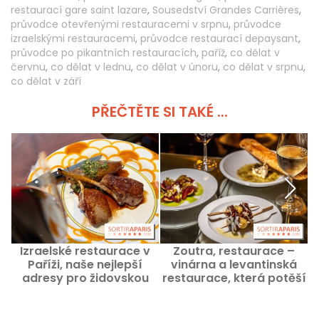
restaurací gare saint lazare
,
Sousedství Grandes Carrières
,
průvodce otevřenými restauracemi v srpnu
,
průvodce
izraelskými restauracemi
,
průvodce restaurací depaysant
,
průvodce po pikantních restauracích
,
paříž
,
co dělat v
červnu
,
co dělat v lednu
,
co dělat v únoru
,
co dělat v srpnu
,
co dělat v září
PŘEČTĚTE SI TAKÉ ...
Izraelské restaurace v
Zoutra, restaurace –
Paříži, naše nejlepší
vinárna a levantinská
adresy pro židovskou
restaurace, která potěší
kuchyni
Montmartre