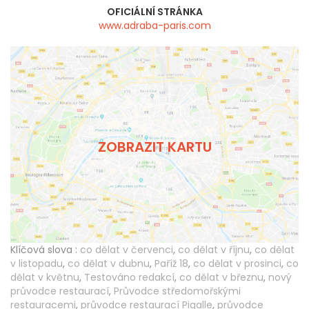
OFICIÁLNÍ STRÁNKA
www.adraba-paris.com
ZOBRAZIT KARTU
Klíčová slova :
co dělat v červenci
,
co dělat v říjnu
,
co dělat
v listopadu
,
co dělat v dubnu
,
Paříž 18
,
co dělat v prosinci
,
co
dělat v květnu
,
Testováno redakcí
,
co dělat v březnu
,
nový
průvodce restaurací
,
Průvodce středomořskými
restauracemi
,
průvodce restaurací Pigalle
,
průvodce