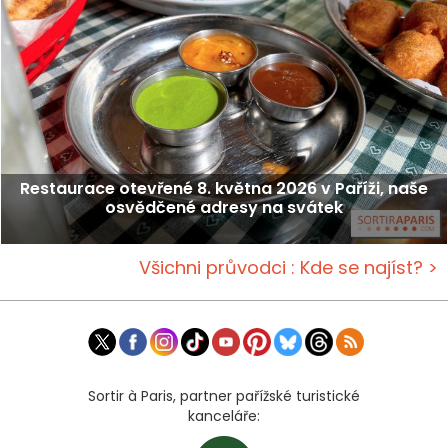
Restaurace otevřené 8. května 2026 v Paříži, naše
osvědčené adresy na svátek
Všichni průvodci : Kde se najíst? >
Sortir à Paris, partner pařížské turistické
kanceláře: