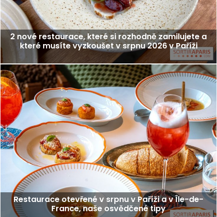
2 nové restaurace, které si rozhodně zamilujete a
které musíte vyzkoušet v srpnu 2026 v Paříži
Restaurace otevřené v srpnu v Paříži a v Île-de-
France, naše osvědčené tipy