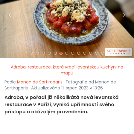
<
>
Adraba, restaurace, která vrací levantskou kuchyni na
mapu
Podle
Manon de Sortiraparis
· Fotografie od Manon de
Sortiraparis · Aktualizováno 11. srpen 2023 v 13:26
Adraba, v pořadí již několikátá nová levantská
restaurace v Paříži, vyniká upřímností svého
přístupu a okázalým provedením.