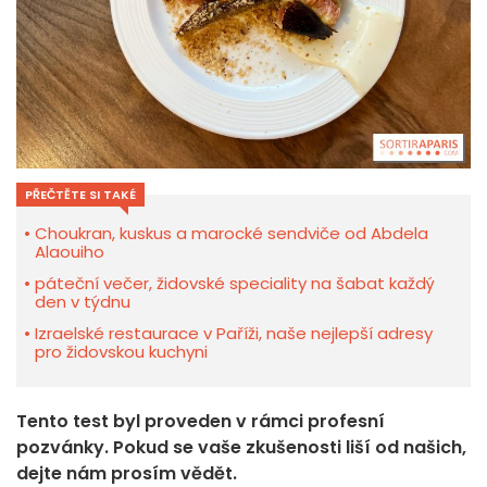
PŘEČTĚTE SI TAKÉ
Choukran, kuskus a marocké sendviče od Abdela
Alaouiho
páteční večer, židovské speciality na šabat každý
den v týdnu
Izraelské restaurace v Paříži, naše nejlepší adresy
pro židovskou kuchyni
Tento test byl proveden v rámci profesní
pozvánky. Pokud se vaše zkušenosti liší od našich,
dejte nám prosím vědět.