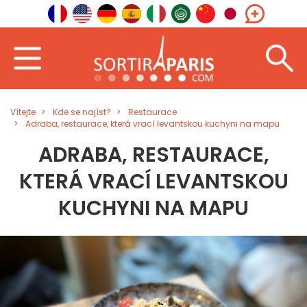
Vítejte
Kde se najíst?
Restaurace
Adraba, restaurace, která vrací levantskou kuchyni na mapu
ADRABA, RESTAURACE,
KTERÁ VRACÍ LEVANTSKOU
KUCHYNI NA MAPU