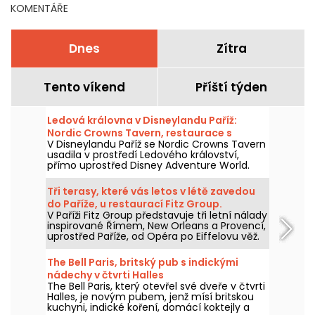
KOMENTÁŘE
Dnes
Zítra
Tento víkend
Příští týden
Ledová královna v Disneylandu Paříž:
Nordic Crowns Tavern, restaurace s
V Disneylandu Paříž se Nordic Crowns Tavern
autentickými severskými specialitami
usadila v prostředí Ledového království,
přímo uprostřed Disney Adventure World.
Tento nový restaurant, laděný do
skandinávského stylu, nabízí návštěvníkům
Tři terasy, které vás letos v létě zavedou
pokračování zážitku z Arendelle
do Paříže, u restaurací Fitz Group.
prostřednictvím atmosféry, dekorací a
V Paříži Fitz Group představuje tři letní nálady
speciální nabídky jídel připravené právě pro
inspirované Římem, New Orleans a Provencí,
tuto část parku. Vyzkoušeli jsme a máme
uprostřed Paříže, od Opéra po Eiffelovu věž.
vám co povědět!
Každá adresa, díky své terase, nabízí zcela
samostatnou zastávku, aniž byste museli
The Bell Paris, britský pub s indickými
opustit hlavní město.
nádechy v čtvrti Halles
The Bell Paris, který otevřel své dveře v čtvrti
Halles, je novým pubem, jenž mísí britskou
kuchyni, indické koření, domácí koktejly a