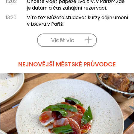
15:02
Chcete vidět papeže Lva XIV. v Paříži? Zde
je datum a čas zahájení rezervací.
13:20
Víte to? Můžete studovat kurzy dějin umění
v Louvru v Paříži.
Vidět víc
NEJNOVĚJŠÍ MĚSTSKÉ PRŮVODCE