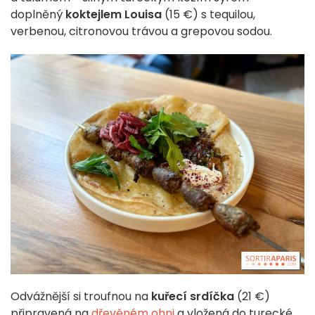
doplněný
koktejlem Louisa
(15 €) s tequilou,
verbenou, citronovou trávou a grepovou sodou.
Odvážnější si troufnou na
kuřecí srdíčka
(21 €)
připravená na
dřevěném ohni
a vložená do turecké