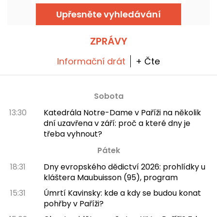
řemeslná piva v interiéru navrženém Jimem
Hamiltonem.
Upřesněte vyhledávání
ZPRÁVY
Informační drát
+ Čte
Sobota
13:30
Katedrála Notre-Dame v Paříži na několik
dní uzavřena v září: proč a které dny je
třeba vyhnout?
Pátek
18:31
Dny evropského dědictví 2026: prohlídky u
kláštera Maubuisson (95), program
15:31
Úmrtí Kavinsky: kde a kdy se budou konat
pohřby v Paříži?