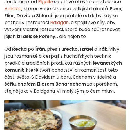
Jen kousek od
Pigalle
se právě otevřela restaurace
Adraba
, kterou vede čtveřice velkých talentů.
Eden,
Elior, David a Shlomit
jsou přátelé od doby, kdy se
poznali v restauraci
Balagan
, a spojili své síly, aby
vytvořili vlastní restauraci, která bude zdůrazňovat
jejich
izraelské kořeny
... ale nejen to.
Od
Řecka
po
Írán
, přes
Turecko,
Izrael
a
Irák
, vlivy
jsou rozmanité a čerpají z kuchařských technik
předků a tradičních produktů různých
levantských
komunit
, které tvoří bohatství a rozmanitost této
části světa. S Davidem u baru, Edenem v jídelně a
šéfkuchařem Eliorem Benarochem
za sporákem,
stejně jako v Balaganu, ví malý tým, o čem mluví.