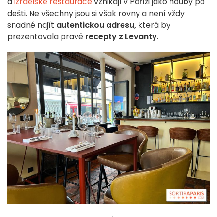
a
izraelské
restaurace
vznikají v Paříži jako houby po
dešti. Ne všechny jsou si však rovny a není vždy
snadné najít
autentickou adresu,
která by
prezentovala pravé
recepty z Levanty
.