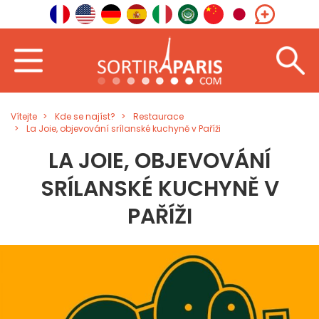
Vítejte
Kde se najíst?
Restaurace
La Joie, objevování srílanské kuchyně v Paříži
LA JOIE, OBJEVOVÁNÍ
SRÍLANSKÉ KUCHYNĚ V
PAŘÍŽI