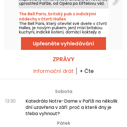
tuto část parku. Vyzkoušeli jsme a máme
uprostřed Paříže, od Opéra po Eiffelovu věž.
vám co povědět!
Každá adresa, díky své terase, nabízí zcela
samostatnou zastávku, aniž byste museli
The Bell Paris, britský pub s indickými
opustit hlavní město.
nádechy v čtvrti Halles
The Bell Paris, který otevřel své dveře v čtvrti
Halles, je novým pubem, jenž mísí britskou
kuchyni, indické koření, domácí koktejly a
řemeslná piva v interiéru navrženém Jimem
Hamiltonem.
Upřesněte vyhledávání
ZPRÁVY
Informační drát
+ Čte
Sobota
13:30
Katedrála Notre-Dame v Paříži na několik
dní uzavřena v září: proč a které dny je
třeba vyhnout?
Pátek