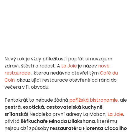
Nový rok je vždy příležitostí popřát si navzájem
zdraví, štěstí a radost. A
La Joie
je název
nové
restaurace
, kterou nedávno otevřel tým
Café du
Coin
, okouzlující restaurace otevřené od rána do
večera v 11. obvodu.
Tentokrát to nebude žádná
pařížská bistronomie
, ale
pestrá, exotická, cestovatelská kuchyně
:
srílanská
! Nedaleko první adresy La Maison,
La Joie
,
přivítá
šéfkuchaře Minoda Dilakshana
, kterému
nejsou cizí způsoby
restauratéra Florenta Ciccoliho