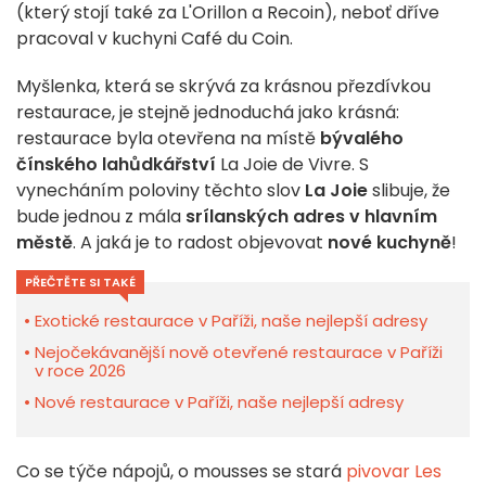
(který stojí také za L'Orillon a Recoin), neboť dříve
pracoval v kuchyni Café du Coin.
Myšlenka, která se skrývá za krásnou přezdívkou
restaurace, je stejně jednoduchá jako krásná:
restaurace byla otevřena na místě
bývalého
čínského lahůdkářství
La Joie de Vivre. S
vynecháním poloviny těchto slov
La Joie
slibuje, že
bude jednou z mála
srílanských adres v hlavním
městě
. A jaká je to radost objevovat
nové kuchyně
!
PŘEČTĚTE SI TAKÉ
Exotické restaurace v Paříži, naše nejlepší adresy
Nejočekávanější nově otevřené restaurace v Paříži
v roce 2026
Nové restaurace v Paříži, naše nejlepší adresy
Co se týče nápojů, o mousses se stará
pivovar Les