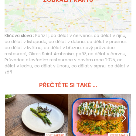
Klíčová slova :
Paříž 11
,
co dělat v červenci
,
co dělat v říjnu
,
co dělat v listopadu
,
co dělat v dubnu
,
co dělat v prosinci
,
co dělat v květnu
,
co dělat v březnu
,
nový průvodce
restaurací
,
Okres Saint Ambroise
,
paříž
,
co dělat v červnu
,
Průvodce otevřením restaurace v novém roce 2025
,
co
dělat v lednu
,
co dělat v únoru
,
co dělat v srpnu
,
co dělat v
září
PŘEČTĚTE SI TAKÉ ...