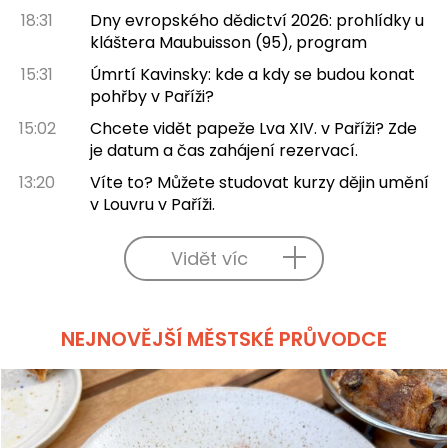
18:31
Dny evropského dědictví 2026: prohlídky u
kláštera Maubuisson (95), program
15:31
Úmrtí Kavinsky: kde a kdy se budou konat
pohřby v Paříži?
15:02
Chcete vidět papeže Lva XIV. v Paříži? Zde
je datum a čas zahájení rezervací.
13:20
Víte to? Můžete studovat kurzy dějin umění
v Louvru v Paříži.
Vidět víc
NEJNOVĚJŠÍ MĚSTSKÉ PRŮVODCE