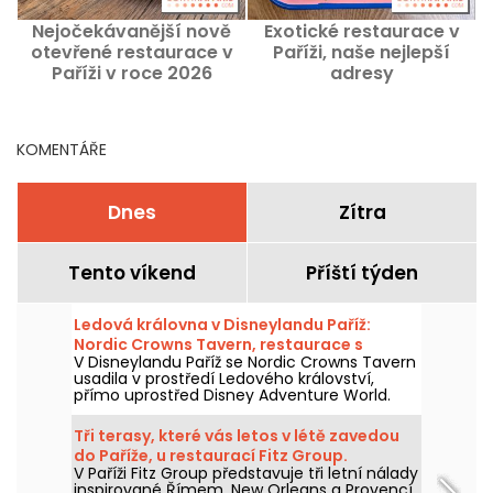
Nejočekávanější nově
Exotické restaurace v
N
otevřené restaurace v
Paříži, naše nejlepší
Paříži v roce 2026
adresy
KOMENTÁŘE
Dnes
Zítra
Tento víkend
Příští týden
Ledová královna v Disneylandu Paříž:
Nordic Crowns Tavern, restaurace s
V Disneylandu Paříž se Nordic Crowns Tavern
autentickými severskými specialitami
usadila v prostředí Ledového království,
přímo uprostřed Disney Adventure World.
Tento nový restaurant, laděný do
skandinávského stylu, nabízí návštěvníkům
Tři terasy, které vás letos v létě zavedou
pokračování zážitku z Arendelle
do Paříže, u restaurací Fitz Group.
prostřednictvím atmosféry, dekorací a
V Paříži Fitz Group představuje tři letní nálady
speciální nabídky jídel připravené právě pro
inspirované Římem, New Orleans a Provencí,