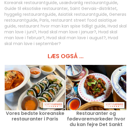
Koreansk restaurantguide
,
usædvanlig restaurantguide
,
Guide til eksotiske restauranter
,
Saint Gervais-distriktet
,
hyggelig restaurantguide
,
Asiatisk restaurantguide
,
Generøs
restaurantguide
,
Paris
,
restaurant street food asiatique
guide
,
restaurant hvor man kan spise tidligt guide
,
Hvad skal
man lave i juni?
,
Hvad skal man lave i januar?
,
Hvad skal
man lave i februar?
,
Hvad skal man lave i august?
,
Hvad
skal man lave i september?
LÆS OGSÅ ...
Vores bedste koreanske
Restauranter og
restauranter i Paris
fødevaremarkeder hvor
du kan fejre Det Sankt
h
Hans Måneår 2026 i