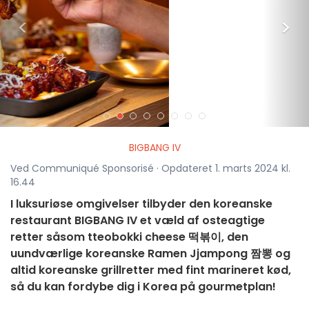
<
>
BIGBANG IV
Ved Communiqué Sponsorisé · Opdateret 1. marts 2024 kl.
16.44
I luksuriøse omgivelser tilbyder den koreanske
restaurant BIGBANG IV et væld af osteagtige
retter såsom tteobokki cheese 떡볶이, den
uundværlige koreanske Ramen Jjampong 짬뽕 og
altid koreanske grillretter med fint marineret kød,
så du kan fordybe dig i Korea på gourmetplan!