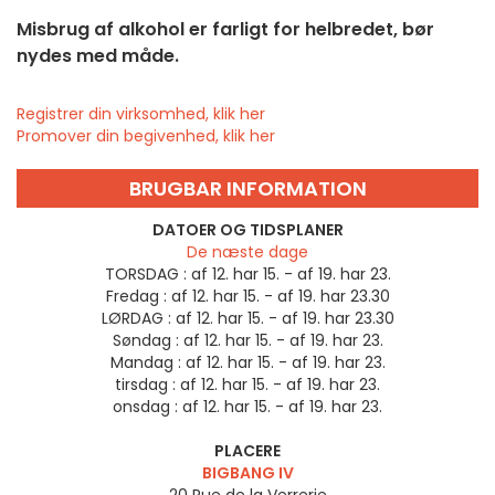
Misbrug af alkohol er farligt for helbredet, bør
nydes med måde.
Registrer din virksomhed, klik her
Promover din begivenhed, klik her
BRUGBAR INFORMATION
DATOER OG TIDSPLANER
De næste dage
TORSDAG :
af 12. har 15. - af 19. har 23.
Fredag :
af 12. har 15. - af 19. har 23.30
LØRDAG :
af 12. har 15. - af 19. har 23.30
Søndag :
af 12. har 15. - af 19. har 23.
Mandag :
af 12. har 15. - af 19. har 23.
tirsdag :
af 12. har 15. - af 19. har 23.
onsdag :
af 12. har 15. - af 19. har 23.
PLACERE
BIGBANG IV
20 Rue de la Verrerie