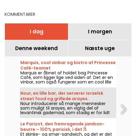
Paris, festlige menuer
KOMMENTARER
I dag
I morgen
Denne weekend
Næste uge
Marquis, cool vinbar og bistro af Princesse
Café-teamet
Marquis er åbnet af holdet bag Princesse
Café, som ligger lige ved siden af. Det er en
vinbar, som også fungerer som en cool lille
bistro, hvor man kan drikke og spise af
hjertens lyst.
Nour, en lille bar, der serverer israelsk
street food og grillede arayes.
Nour introducerer så mange mennesker
som muligt til arayes, en vigtig del af
levantinsk gademad, som stadig er for lidt
kendt i Paris.
Le Parizot, den fremragende jambon-
beurre – 100% parisisk, i det 11.
Et skinke- og smør-sandwich, og det er det
arrondissement.