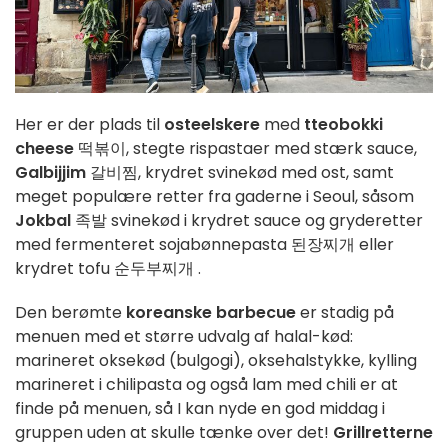
Her er der plads til
osteelskere
med
tteobokki
cheese
떡볶이,
stegte rispastaer med stærk sauce,
Galbijjim
갈비찜, krydret svinekød med ost, samt
meget populære retter fra gaderne i Seoul, såsom
Jokbal
족발 svinekød i krydret sauce og gryderetter
med fermenteret sojabønnepasta
된장찌개
eller
krydret tofu
순두부찌개 .
Den berømte
koreanske barbecue
er stadig på
menuen med et
større
udvalg
af halal-kød:
marineret
oksekød
(bulgogi), oksehalstykke, kylling
marineret i chilipasta og også lam med chili er at
finde på menuen, så I kan nyde en god middag i
gruppen uden at skulle tænke over det!
Grillretterne