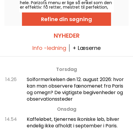
hele. Parizots menu er lige så enkel som den
er effektiv: få retter, mestret til perfektion,
for at byde elskere af gode produkter
velkommen til en af hovedstadens bedste
Refine din søgning
skinke- og smør-sandwicher.
NYHEDER
Info -ledning
+ Læserne
Torsdag
14.26
Solformørkelsen den 12. august 2026: hvor
kan man observere fænomenet fra Paris
og omegn? De vigtigste begivenheder og
observationssteder
Onsdag
14.54
Kaffeløbet, tjenernes ikoniske løb, bliver
endelig ikke afholdt i september i Paris.