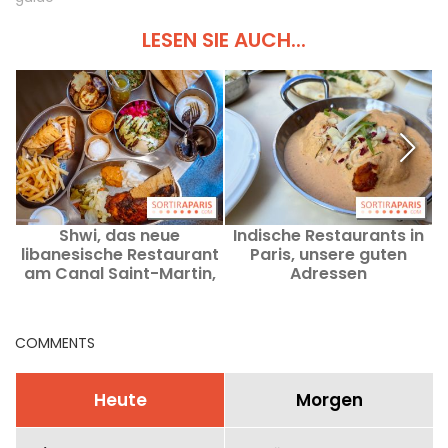
LESEN SIE AUCH...
Shwi, das neue
Indische Restaurants in
G
libanesische Restaurant
Paris, unsere guten
am Canal Saint-Martin,
Adressen
dem Farrouj Meshwi
gewidmet.
COMMENTS
S
Heute
Morgen