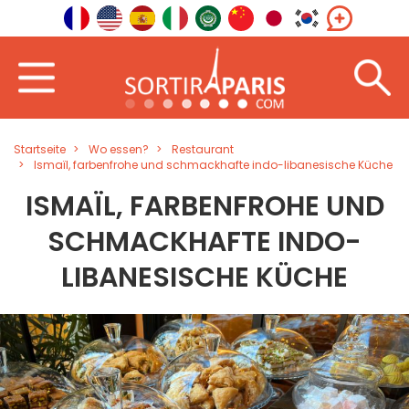
Startseite
Wo essen?
Restaurant
Ismaïl, farbenfrohe und schmackhafte indo-libanesische Küche
ISMAÏL, FARBENFROHE UND
SCHMACKHAFTE INDO-
LIBANESISCHE KÜCHE