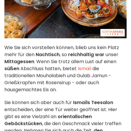
Wie Sie sich vorstellen können, blieb uns kein Platz
mehr für den
Nachtisch
, so
reichhaltig war
unser
Mittagessen
. Wenn Sie trotz allem Lust auf einen
süßen
Abschluss hatten, bietet
Ismaïl
die
traditionellen Mouhalabieh und Gulab Jamun -
Grießkrapfen mit Rosensirup - oder auch
hausgemachtes Eis an.
Sie können sich aber auch für
Ismaïls Teesalon
entscheiden, der eine Tür weiter geöffnet ist. Hier
gibt es eine Vielzahl an
orientalischen
Gebäckstücken
, die den Geschmack vieler treffen
werden. Nehmen Sie sich auch die Zeit,
den