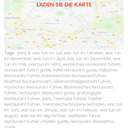
LADEN SIE DIE KARTE
Tags :
paris 9
,
was tun im Juli
,
was tun im Oktober
,
was tun
im November
,
was tun im April
,
was tun im Dezember
,
was
tun im mai
,
was tun im März
,
exotisches restaurant führer
,
restaurant fusion guide
,
halal restaurant guide
,
indisches
Restaurant Führer
,
indonesisches Restaurantführer
,
Stadtteil Rochechouart
,
Lebensmittelgeschäft Führer
,
tröstliches Restaurant Führer
,
libanesisches Restaurant
Führer
,
restaurant depaysant guide
,
großzügiges
Restaurant Führer
,
paris
,
Teestube Führer
,
Falafel-
Restaurant Führer
,
orientalische bäckerei leitfaden
,
was tun
im Juni
,
was tun im Januar
,
was tun im Februar
,
was tun im
August
,
was tun im September
,
weltladen führer
,
restaurant butter chicken guide
,
restaurant shawarma
guide