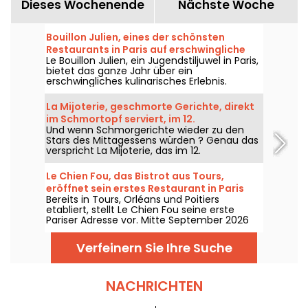
Dieses Wochenende
Nächste Woche
Bouillon Julien, eines der schönsten
Restaurants in Paris auf erschwingliche
Le Bouillon Julien, ein Jugendstiljuwel in Paris,
Weise
bietet das ganze Jahr über ein
erschwingliches kulinarisches Erlebnis.
Erfahren Sie mehr über seine Geschichte
und seine zugängliche Speisekarte.
La Mijoterie, geschmorte Gerichte, direkt
im Schmortopf serviert, im 12.
Und wenn Schmorgerichte wieder zu den
Arrondissement
Stars des Mittagessens würden ? Genau das
verspricht La Mijoterie, das im 12.
Arrondissement von Paris eröffnet, mit einer
Küche fürs lange Schmoren, vom Chefkoch
Le Chien Fou, das Bistrot aus Tours,
Augustin Garnier erdacht und direkt in
eröffnet sein erstes Restaurant in Paris
Cocottes serviert.
Bereits in Tours, Orléans und Poitiers
etabliert, stellt Le Chien Fou seine erste
Pariser Adresse vor. Mitte September 2026
wird dieses Bistrot, das für seine
hausgemachte Küche, seine Gerichte zum
Verfeinern Sie Ihre Suche
Teilen und seine Weinbar bekannt ist, seine
Türen in der Rue Feydeau im 2.
Arrondissement von Paris öffnen.
NACHRICHTEN