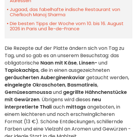
Adressen
Jugaad, das fabelhafte indische Restaurant von
Chefkoch Manoj Sharma
Die besten Tipps der Woche vom 10. bis 16. August
2026 in Paris und Île-de-France
Die Rezepte auf der Platte ändern sich von Tag zu
Tag, und so gab es an unserem Besuchstag: das
obligatorische
Naan mit Käse
,
Linsen-
und
Tapiokachips
, die in einen ausgezeichneten
geräucherten Auberginenkaviar
getaucht werden,
eingelegte Okraschoten
,
Basmatireis
,
Gemüsesamoussa
und
gegrillte Hähnchenstücke
mit Gewürzen
. Übrigens wird dieses
neu
interpretierte Thali
auch
mittags
angeboten, in
einem leichteren und noch erschwinglicheren
Format (13 €). Schöne Entdeckungen, schillernde
Farben und eine Vielzahl an Aromen und Gewürzen -
der ideale Start in die Mahlzeit.