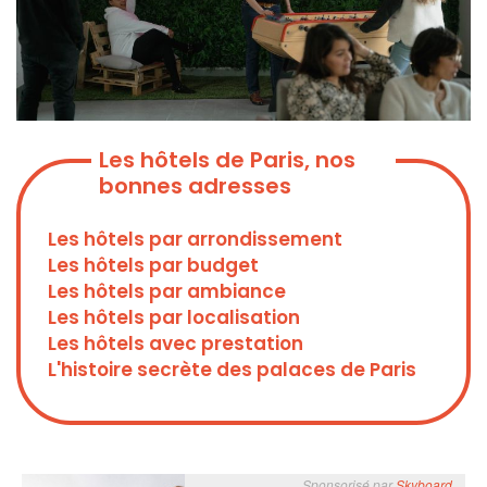
Les hôtels de Paris, nos
bonnes adresses
Les hôtels par arrondissement
Les hôtels par budget
Les hôtels par ambiance
Les hôtels par localisation
Les hôtels avec prestation
L'histoire secrète des palaces de Paris