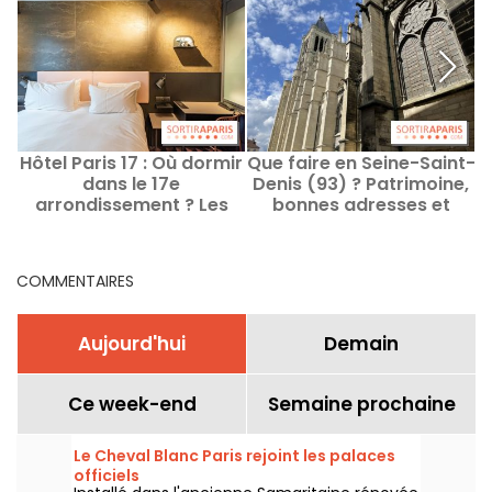
Hôtel Paris 17 : Où dormir
Que faire en Seine-Saint-
dans le 17e
Denis (93) ? Patrimoine,
arrondissement ? Les
bonnes adresses et
hôtels, auberges et
activités, les idées
h
hébergements
sorties
COMMENTAIRES
Aujourd'hui
Demain
Ce week-end
Semaine prochaine
Le Cheval Blanc Paris rejoint les palaces
officiels