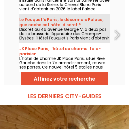
Installé dans l'ancienne Samaritaine rénovée
au bord de la Seine, le Cheval Blanc Paris
vient d'obtenir en 2026 le label Palace
décerné par Atout France, une distinction
qui couronne cinq ans d'une adresse qui a
Le Fouquet's Paris, le désormais Palace,
profondément renouvelé les codes du luxe
que cache cet hôtel discret ?
à Paris. On vous dit pourquoi ce haut mérite
Discret au 46 avenue George V, à deux pas
amplement la distinction.
de sa brasserie légendaire des Champs-
Élysées, l'Hôtel Fouquet's Paris vient d'obtenir
en 2026 le label Palace décerné par Atout
France, rejoignant le cercle très fermé des
JK Place Paris, l'hôtel au charme italo-
33 établissements d'exception en France. Si
parisien
vous ne le connaissez pas, on vous dit tout
L'hôtel de charme JK Place Paris, situé Rive
sur ce lieu qui ne manque pas d'atouts.
Gauche dans le 7e arrondissement, rouvre
ses portes. Ce nouvel hôtel 5 étoiles nous
propose une trentaine de suites et de
chambres dans un style contemporain et
Affinez votre recherche
design. Au programme également, un
restaurant Italien nommé Casa Tua, qui
risque bien de séduire vos palais.
LES DERNIERS CITY-GUIDES