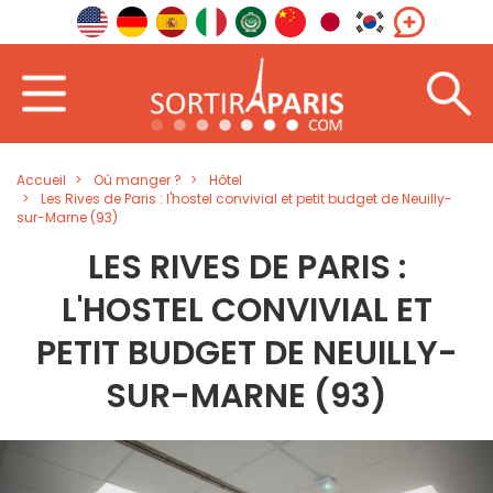
Accueil
Où manger ?
Hôtel
Les Rives de Paris : l'hostel convivial et petit budget de Neuilly-
sur-Marne (93)
LES RIVES DE PARIS :
L'HOSTEL CONVIVIAL ET
PETIT BUDGET DE NEUILLY-
SUR-MARNE (93)