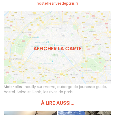
hostel.lesrivesdeparis.fr
AFFICHER LA CARTE
Mots-clés :
neuilly sur marne
,
auberge de jeunesse guide
,
hostel
,
Seine st Denis
,
les rives de paris
À LIRE AUSSI...