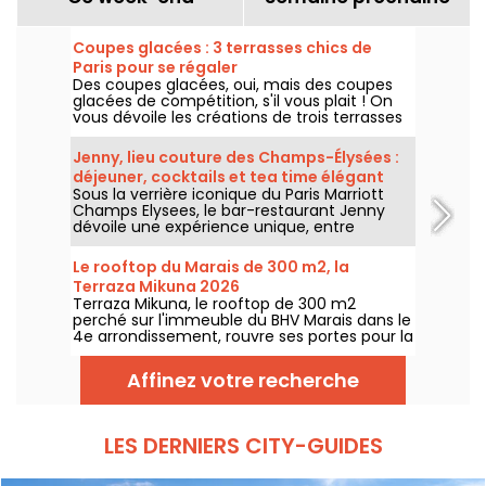
Coupes glacées : 3 terrasses chics de
Paris pour se régaler
Des coupes glacées, oui, mais des coupes
glacées de compétition, s'il vous plait ! On
vous dévoile les créations de trois terrasses
chics de Paris pour cet été 2026, du rooftop
du Cheval Blanc dans le 1er au patio fleuri du
Jenny, lieu couture des Champs-Élysées :
George V dans le 8e, jusqu'au jardin secret
déjeuner, cocktails et tea time élégant
du Shangri-La dans le 16e.
Sous la verrière iconique du Paris Marriott
Champs Elysees, le bar-restaurant Jenny
dévoile une expérience unique, entre
héritage couture et gastronomie
contemporaine. Déjeuner raffiné, tea time
Le rooftop du Marais de 300 m2, la
élégant, cocktails signature et dîners
Terraza Mikuna 2026
inspirés : une adresse parisienne où chaque
Terraza Mikuna, le rooftop de 300 m2
instant devient un moment d’exception,
perché sur l'immeuble du BHV Marais dans le
tous les jours jusqu’à minuit.
4e arrondissement, rouvre ses portes pour la
saison 2026 avec une carte réinventée, une
nouvelle offre déjeuner et des cocktails
Affinez votre recherche
sympas.
LES DERNIERS CITY-GUIDES