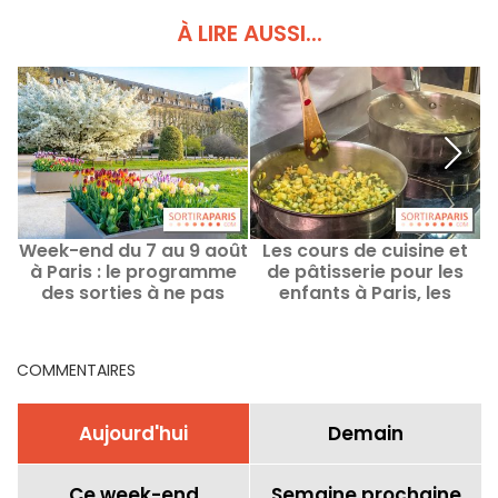
À LIRE AUSSI...
Week-end du 7 au 9 août
Les cours de cuisine et
à Paris : le programme
de pâtisserie pour les
des sorties à ne pas
enfants à Paris, les
c
manquer
ateliers ludiques &
pédagogiques
COMMENTAIRES
Aujourd'hui
Demain
Ce week-end
Semaine prochaine