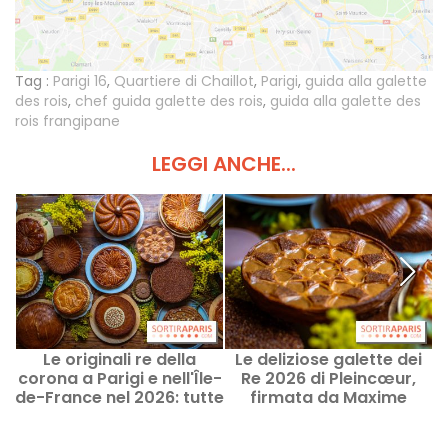
Tag :
Parigi 16
,
Quartiere di Chaillot
,
Parigi
,
guida alla galette
des rois
,
chef guida galette des rois
,
guida alla galette des
rois frangipane
LEGGI ANCHE...
Le originali re della
Le deliziose galette dei
corona a Parigi e nell'Île-
Re 2026 di Pleincœur,
de-France nel 2026: tutte
firmata da Maxime
b
le creazioni approvate e
Frédéric
assaggiate