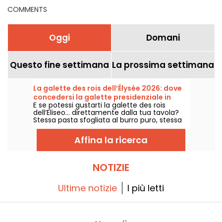
COMMENTS
Oggi
Domani
Questo fine settimana
La prossima settimana
La galette des rois dell’Élysée 2026: dove
concedersi la galette presidenziale in
E se potessi gustarti la galette des rois
versione familiare? - foto
dell’Eliseo… direttamente dalla tua tavola?
Stessa pasta sfogliata al burro puro, stessa
frangipane fatta in casa, e questa volta con
la fève per proclamare re o regina il tempo
Affina la ricerca
di una fetta. È disponibile in versione famiglia
in una panetteria artigianale del XV
arrondissement, fedele alla ricetta servita al
palazzo, ma pensata per i nostri banchetti di
NOTIZIE
casa!
Ultime notizie
I più letti