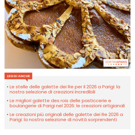
LEGGI ANCHE
Le stelle delle galette dei Re per il 2026 a Parigi: la
nostra selezione di creazioni incredibili
Le migliori galette des rois delle pasticcerie e
boulangerie di Parigi nel 2026: le creazioni artigianali
Le creazioni più originali delle galette dei Re 2026 a
Parigi: la nostra selezione di novità sorprendenti