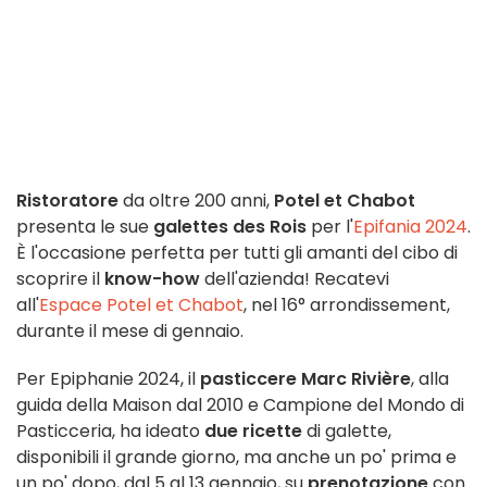
Ristoratore
da oltre 200 anni,
Potel et Chabot
presenta le sue
galettes des Rois
per l'
Epifania 2024
.
È l'occasione perfetta per tutti gli amanti del cibo di
scoprire il
know-how
dell'azienda! Recatevi
all'
Espace Potel et Chabot
, nel 16° arrondissement,
durante il mese di gennaio.
Per Epiphanie 2024, il
pasticcere
Marc Rivière
, alla
guida della Maison dal 2010 e Campione del Mondo di
Pasticceria, ha ideato
due ricette
di galette,
disponibili il grande giorno, ma anche un po' prima e
un po' dopo, dal 5 al 13 gennaio, su
prenotazione
con