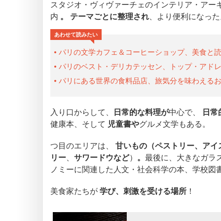
スタジオ・ヴィヴァーチェのインテリア・アー
内
。
テーマごとに整理され
、より便利になった
あわせて読みたい
パリの文学カフェ＆コーヒーショップ、美食と
パリのベスト・デリカテッセン、トップ・アド
パリにある世界の食料品店、旅気分を味わえる
入り口からして、
日常的な料理が
中心で、
日常
健康本、そして
児童書や
グルメ文学もある。
つ目のエリアは、
甘いもの（ペストリー、アイ
リー
、
サワードウなど
）
。
最後に、大きなガラ
ノミーに関連した人文・社会科学の本、学校図
美食家たちが
学び、刺激を受ける場所
！