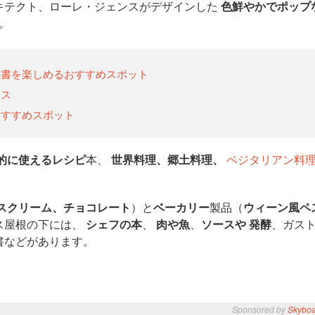
キテクト、ローレ・ジェンスがデザインした
色鮮やかでポップ
。
読書を楽しめるおすすめスポット
レス
おすすめスポット
的に使えるレシピ
本、
世界料理、郷土料理、
ベジタリアン料
スクリーム、チョコレート
）と
ベーカリー
製品（
ウィーン風ペ
ス屋根の下には、
シェフの本
、
肉や魚
、
ソースや
発酵
、ガス
書などがあります。