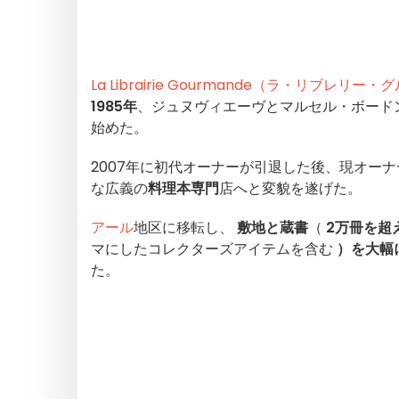
La Librairie Gourmande（ラ・リブレリー
1985年
、ジュヌヴィエーヴとマルセル・ボード
始めた。
2007年に初代オーナーが引退した後、現オーナ
な広義の
料理本専門
店へと変貌を遂げた。
アール
地区に移転し、
敷地と蔵書
（
2万冊を超
マにしたコレクターズアイテムを含む
）を大幅
た。