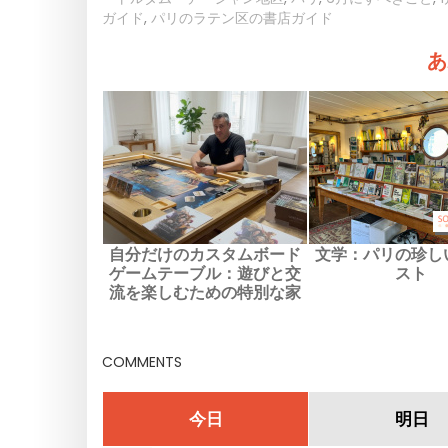
ガイド
,
パリのラテン区の書店ガイド
あ
自分だけのカスタムボード
文学：パリの珍し
ゲームテーブル：遊びと交
スト
流を楽しむための特別な家
具
COMMENTS
今日
明日