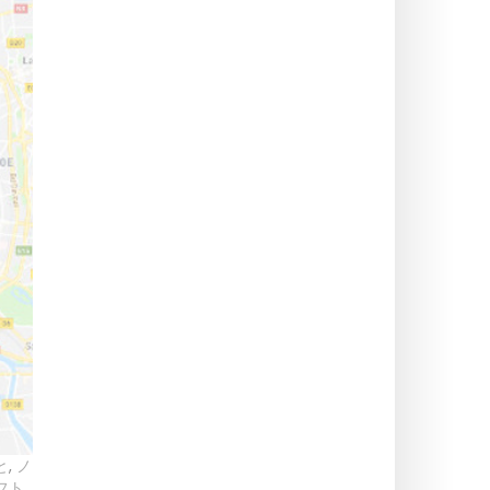
と
,
ノ
フト