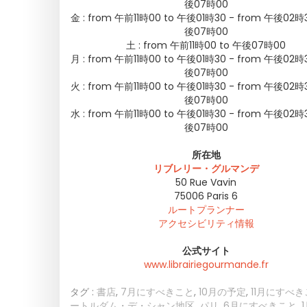
後07時00
金 :
from 午前11時00 to 午後01時30 - from 午後02時3
後07時00
土 :
from 午前11時00 to 午後07時00
月 :
from 午前11時00 to 午後01時30 - from 午後02時3
後07時00
火 :
from 午前11時00 to 午後01時30 - from 午後02時3
後07時00
水 :
from 午前11時00 to 午後01時30 - from 午後02時3
後07時00
所在地
リブレリー・グルマンデ
50 Rue Vavin
75006
Paris 6
ルートプランナー
アクセシビリティ情報
公式サイト
www.librairiegourmande.fr
タグ :
書店
,
7月にすべきこと
,
10月の予定
,
11月にすべ
ートルダム・デ・シャン地区
,
パリ
,
6月にすべきこと
,