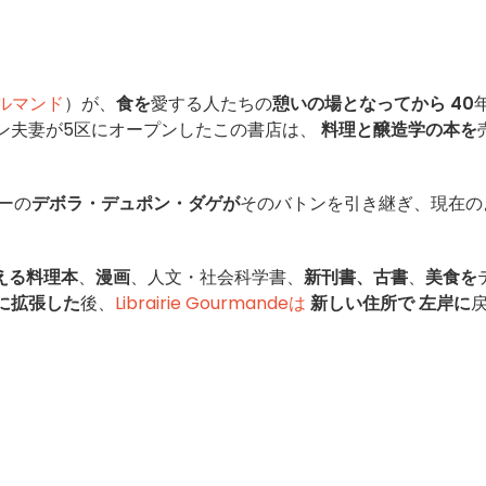
・グルマンド
）が、
食を
愛する人たちの
憩いの場となってから
40
ン夫妻が5区にオープンしたこの書店は、
料理と醸造学の本を
ーの
デボラ・デュポン・ダゲが
そのバトンを引き継ぎ、現在の
える料理本
、
漫画
、人文・社会科学書、
新刊書、古書
、
美食を
に拡張した
後、
Librairie Gourmandeは
新しい住所で
左岸に