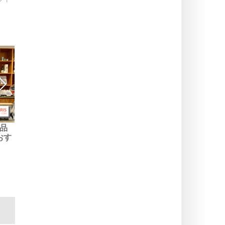
品
パリのベスト・デリカテッ
2025年12月賞：ローラ・バ
おす
セン、トップ・アドレス
スケスが詩的な小説『Les
Forces』で受賞