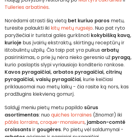
Tuileries arbatinės
.
Norėdami atrasti šią vietą
bet kuriuo paros
metu,
turėsite palaukti iki
kitų metų rugsėjo
. Nuo pat ryto
paryžiečiai ir turistai galės gurkšnoti
kokybišką kavą,
kurioje
bus įvairių ekstraktų, skirtingų receptūrų ir
ištobulintų užpilų. Čia taip pat yra puikus
arbatų
pasirinkimas, o prie jų nėra nieko geresnio už
pyragą,
kurio paslaptis slypi vyriausiojo konditerio rankose.
Kavos pyragaičiai, arbatos pyragaičiai, citrinų
pyragaičiai, vaisių pyragaičiai
, kurie keičiasi
priklausomai nuo metų laikų - čia rasite ką nors, kas
pradžiugins kiekvieną gomurį.
Saldųjį meniu pietų metu papildo
sūrus
asortimentas
: nuo
quiches lorraines
(žinoma!) iki
pâtés lorrains
,
croque-monsieurs
,
jambon-comté
croissants
ir
gougères
. Po pietų vėl saldumynai -
arbatos
gėrimas ir naminiai pyragaičiai.