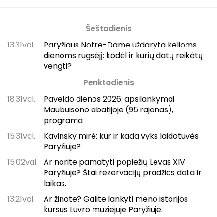
Šeštadienis
13:31val.
Paryžiaus Notre-Dame uždaryta kelioms
dienoms rugsėjį: kodėl ir kurių datų reikėtų
vengti?
Penktadienis
18:31val.
Paveldo dienos 2026: apsilankymai
Maubuisono abatijoje (95 rajonas),
programa
15:31val.
Kavinsky mirė: kur ir kada vyks laidotuvės
Paryžiuje?
15:02val.
Ar norite pamatyti popiežių Levas XIV
Paryžiuje? Štai rezervacijų pradžios data ir
laikas.
13:21val.
Ar žinote? Galite lankyti meno istorijos
kursus Luvro muziejuje Paryžiuje.