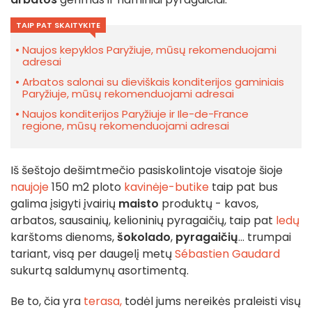
TAIP PAT SKAITYKITE
Naujos kepyklos Paryžiuje, mūsų rekomenduojami
adresai
Arbatos salonai su dieviškais konditerijos gaminiais
Paryžiuje, mūsų rekomenduojami adresai
Naujos konditerijos Paryžiuje ir Ile-de-France
regione, mūsų rekomenduojami adresai
Iš šeštojo dešimtmečio pasiskolintoje visatoje šioje
naujoje
150 m2 ploto
kavinėje-butike
taip pat bus
galima įsigyti įvairių
maisto
produktų - kavos,
arbatos, sausainių, kelioninių pyragaičių, taip pat
ledų
karštoms dienoms,
šokolado
,
pyragaičių
... trumpai
tariant, visą per daugelį metų
Sébastien Gaudard
sukurtą saldumynų asortimentą.
Be to, čia yra
terasa,
todėl jums nereikės praleisti visų