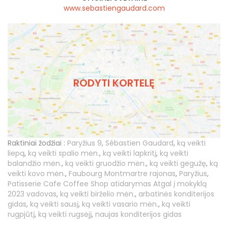
www.sebastiengaudard.com
RODYTI KORTELĘ
Raktiniai žodžiai :
Paryžius 9
,
Sébastien Gaudard
,
ką veikti
liepą
,
ką veikti spalio mėn.
,
ką veikti lapkritį
,
ką veikti
balandžio mėn.
,
ką veikti gruodžio mėn.
,
ką veikti gegužę
,
ką
veikti kovo mėn.
,
Faubourg Montmartre rajonas
,
Paryžius
,
Patisserie Cafe Coffee Shop atidarymas Atgal į mokyklą
2023 vadovas
,
ką veikti birželio mėn.
,
arbatinės konditerijos
gidas
,
ką veikti sausį
,
ką veikti vasario mėn.
,
ką veikti
rugpjūtį
,
ką veikti rugsėjį
,
naujas konditerijos gidas