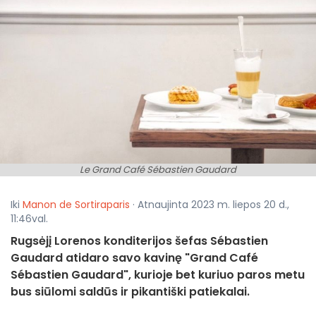
Le Grand Café Sébastien Gaudard
Iki
Manon de Sortiraparis
· Atnaujinta 2023 m. liepos 20 d.,
11:46val.
Rugsėjį Lorenos konditerijos šefas Sébastien
Gaudard atidaro savo kavinę "Grand Café
Sébastien Gaudard", kurioje bet kuriuo paros metu
bus siūlomi saldūs ir pikantiški patiekalai.