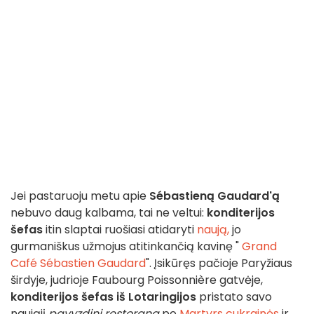
Jei pastaruoju metu apie
Sébastieną Gaudard'ą
nebuvo daug kalbama, tai ne veltui:
konditerijos
šefas
itin slaptai ruošiasi atidaryti
naują,
jo
gurmaniškus užmojus atitinkančią kavinę "
Grand
Café Sébastien Gaudard
". Įsikūręs pačioje Paryžiaus
širdyje, judrioje Faubourg Poissonnière gatvėje,
konditerijos šefas iš Lotaringijos
pristato savo
naująjį
pavyzdinį restoraną
po
Martyrs cukrainės
ir