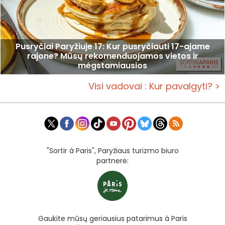
Pusryčiai Paryžiuje 17: Kur pusryčiauti 17-ajame
rajone? Mūsų rekomenduojamos vietos ir
mėgstamiausios
Visi vadovai : Kur pavalgyti? >
"Sortir à Paris", Paryžiaus turizmo biuro
partnerė:
Gaukite mūsų geriausius patarimus à Paris