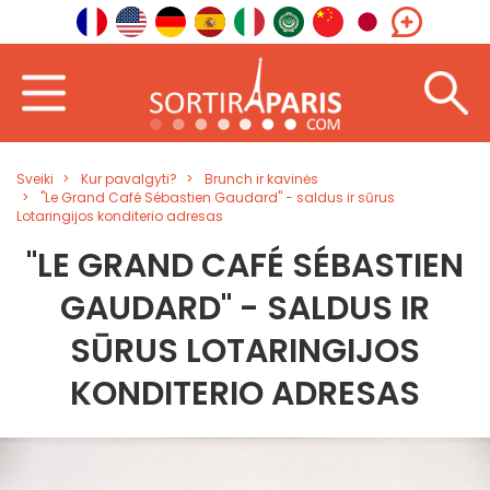
Sveiki
Kur pavalgyti?
Brunch ir kavinės
"Le Grand Café Sébastien Gaudard" - saldus ir sūrus
Lotaringijos konditerio adresas
"LE GRAND CAFÉ SÉBASTIEN
GAUDARD" - SALDUS IR
SŪRUS LOTARINGIJOS
KONDITERIO ADRESAS