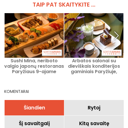
TAIP PAT SKAITYKITE ...
Sushi Mina, neriboto
Arbatos salonai su
valgio japonų restoranas
dieviškais konditerijos
P
Paryžiaus 9-ajame
gaminiais Paryžiuje,
rajone, su užsakymu per
mūsų rekomenduojami
r
planšetę
adresai
KOMENTARAI
Šiandien
Rytoj
Šį savaitgalį
Kitą savaitę