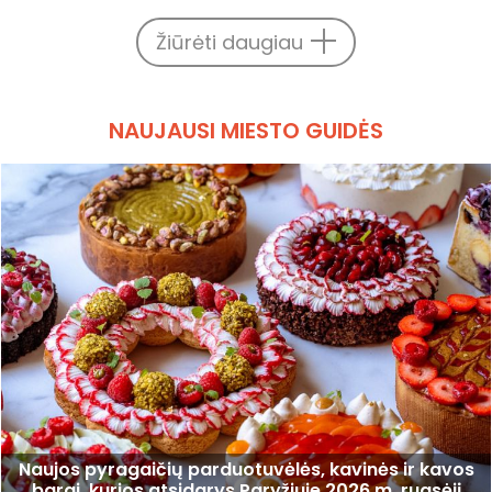
Žiūrėti daugiau
NAUJAUSI MIESTO GUIDĖS
Naujos pyragaičių parduotuvėlės, kavinės ir kavos
barai, kurios atsidarys Paryžiuje 2026 m. rugsėjį