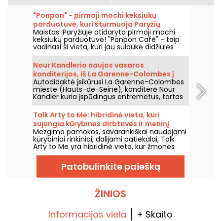
"Ponpon" - pirmoji mochi keksiukų
parduotuvė, kuri šturmuoja Paryžių
Maistas: Paryžiuje atidaryta pirmoji mochi
keksiukų parduotuvė! "Ponpon Café" - taip
vadinasi ši vieta, kuri jau sulaukė didžiulės
sėkmės ir traukia visą Paryžių. Mes ją
išbandėme ir mums labai patinka!
Nour Kandlerio naujos vasaros
konditerijos, iš La Garenne-Colombes į
Autodidaktė įsikūrusi La Garenne-Colombes
Paryžių, ir jos dirbtuvės
mieste (Hauts-de-Seine), konditerė Nour
Kandler kuria įspūdingus entremetus, tartas
ir flanėlius – viską visiškai namų gamybos,
užsakyti pagal poreikius. Išbandėme jos
Talk Arty to Me: hibridinė vieta, kuri
naują vaisinę vasaros kolekciją 2026 metų
sujungia kūrybines dirbtuves ir meninį
vasarai ir kviečiame jus ją pažinti.
Mezgimo pamokos, savarankiškai naudojami
restoraną Marė.
kūrybiniai rinkiniai, dalijami patiekalai, Talk
Arty to Me yra hibridinė vieta, kur žmonės
ateina tiek kurti, tiek mėgautis skanėstais,
tarp dailės dirbtuvių ir atsipalaidavusio
Patobulinkite paiešką
sezoniško restorano.
ŽINIOS
Informacijos viela
+ Skaito