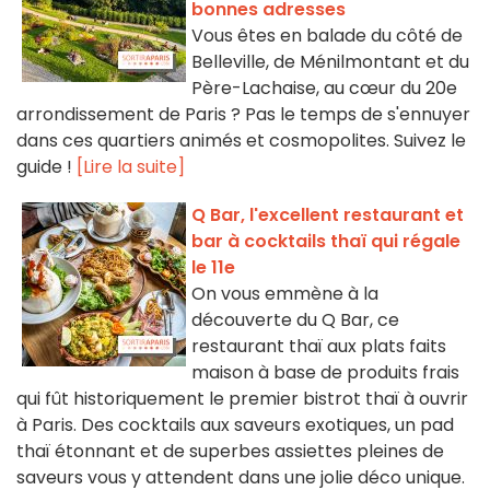
bonnes adresses
Vous êtes en balade du côté de
Belleville, de Ménilmontant et du
Père-Lachaise, au cœur du 20e
arrondissement de Paris ? Pas le temps de s'ennuyer
dans ces quartiers animés et cosmopolites. Suivez le
guide !
[Lire la suite]
Q Bar, l'excellent restaurant et
bar à cocktails thaï qui régale
le 11e
On vous emmène à la
découverte du Q Bar, ce
restaurant thaï aux plats faits
maison à base de produits frais
qui fût historiquement le premier bistrot thaï à ouvrir
à Paris. Des cocktails aux saveurs exotiques, un pad
thaï étonnant et de superbes assiettes pleines de
saveurs vous y attendent dans une jolie déco unique.