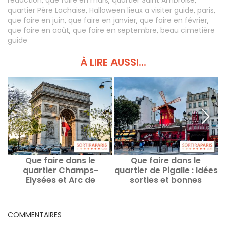
rédaction
,
que faire en mars
,
quartier Saint Ambroise
,
quartier Père Lachaise
,
Halloween lieux a visiter guide
,
paris
,
que faire en juin
,
que faire en janvier
,
que faire en février
,
que faire en août
,
que faire en septembre
,
beau cimetière
guide
À LIRE AUSSI...
Que faire dans le
Que faire dans le
quartier Champs-
quartier de Pigalle : Idées
q
Elysées et Arc de
sorties et bonnes
Triomphe : Idées sorties
adresses
et bonnes adresses
COMMENTAIRES