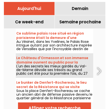
Aujourd'hui
Demain
Ce week-end
Semaine prochaine
Ce sublime palais rose situé en région
parisienne était la demeure d'une
Au Vésinet, dans les Yvelines, le Palais Rose
marquise excentrique de la Belle Epoque
intrigue autant par son architecture inspirée
de Versailles que par l'incroyable destin de
l'une de ses plus célèbres habitantes : la
marquise Luisa Casati, figure excentrique de
Le Château d'Ormesson et son immense
la Belle Époque.
domaine ouvrent au public pour la
L'un des secrets les mieux gardés du Val-
première fois cet été 2026
de-Marne dévoile ses trésors au grand
public cet été pour la première fois, du 27
juillet au 4 septembre 2026. Le Château
d'Ormesson, domaine du XVIe siècle resté
Le bunker de Denfert-Rochereau, le lieu
dans la même lignée familiale depuis des
secret de la Résistance qui se visite
générations, invite les promeneurs à
Sous la place Denfert-Rochereau se cache
gratuitement à Paris
découvrir son parc historique et son intérieur
un ancien abri de défense passive devenu le
fastueux.
quartier général de la Résistance parisienne
en août 1944. Un lieu historique
exceptionnel, longtemps resté inaccessible
Affinez votre recherche