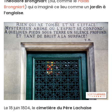
Théodore Brongniart
(oui, comme le
Palais
Brongniart
) qui a imaginé ce lieu comme un
jardin à
l’anglaise
.
Le 18 juin 1804, le
cimetière du Père Lachaise