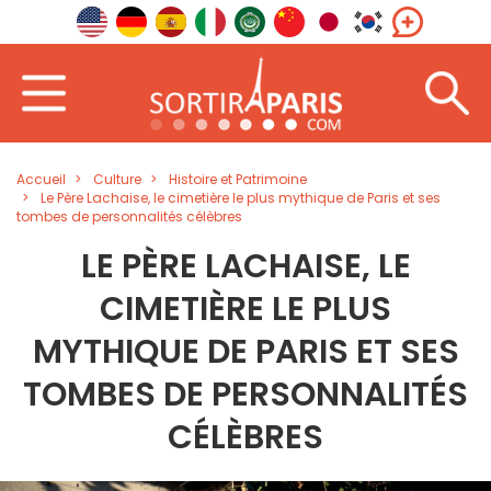
Accueil
Culture
Histoire et Patrimoine
Le Père Lachaise, le cimetière le plus mythique de Paris et ses
tombes de personnalités célèbres
LE PÈRE LACHAISE, LE
CIMETIÈRE LE PLUS
MYTHIQUE DE PARIS ET SES
TOMBES DE PERSONNALITÉS
CÉLÈBRES