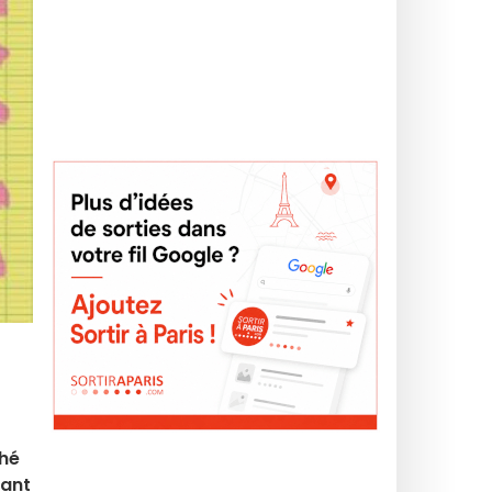
ché
rant