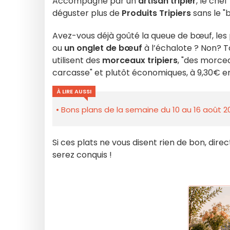
Accompagné par un
artisan tripier
, le che
déguster plus de
Produits Tripiers
sans le "
Avez-vous déjà goûté la queue de bœuf, les 
ou
un onglet de bœuf
à l’échalote ? Non? T
utilisent des
morceaux tripiers
, "des morce
carcasse" et plutôt économiques, à 9,30€ env
À LIRE AUSSI
Bons plans de la semaine du 10 au 16 août 2
Si ces plats ne vous disent rien de bon, direc
serez conquis !