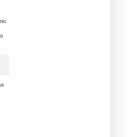
nic
la
us