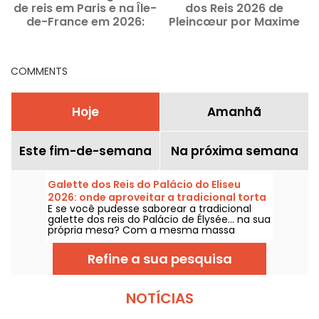
de reis em Paris e na Île-
dos Reis 2026 de
de-France em 2026:
Pleincœur por Maxime
novidades testadas e
Frédéric
aprovadas
COMMENTS
Hoje
Amanhã
Este fim-de-semana
Na próxima semana
Galette dos Reis do Palácio do Eliseu
2026: onde aproveitar a tradicional torta
E se você pudesse saborear a tradicional
presidencial em formato familiar? - fotos
galette dos reis do Palácio de Élysée... na sua
própria mesa? Com a mesma massa
folhada feita com manteiga de verdade, o
mesmo creme de amêndoas caseiro, e
Refine a sua pesquisa
desta vez com a fava para que cada um
possa virar rei ou rainha por um momento.
Disponível em tamanho familiar numa
padaria artesanal do 15º arrondissement,
NOTÍCIAS
que mantém a receita servida ao palácio,
mas adaptada para as nossas festas de