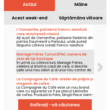
Astăzi
Mâine
Acest week-end
Săptămâna viitoare
L'Osmanthe, patiseria franco-asiatică
care revizitează clasicii
Ați auzit de Osmanthe, patiseria fierbinte din
partea Daumesnil a Parisului, unde puteți
degusta câteva creații franco-asiatice
ultra-gourmet? Cu opera sa matcha, mille-
crêpes, éclair de susan și produse de
Mariage Frères Turnul Eiffel, camera de
patiserie originale, acesta este un loc care
ceai de tip boutique
agită lucrurile, spre deliciul gurmanzilor.
În urmă cu câteva luni, Mariage Frères,
celebra și istorica casă de ceai, a deschis
ușile unui nou salon și al unui nou contor de
ceai în Paris, la doar o aruncătură de băț de
Turnul Eiffel. Decorul este șic și colorat, cu o
La Compagnie du Café: atelier de prăjire și
selecție vastă de ceaiuri și ceainice
magazin de cafea
excepționale și o zonă de lounge mare unde
La Compagnie du Café este un nou brand
vă puteți relaxa de la prânz până la cină,
care cu siguranță va fi pe placul iubitorilor
toate cu vedere la o terasă plină de frunze.
de cafea. Produsă la Paris, lângă Place Saint-
Este locul perfect pentru a face o pauză
Georges, într-o fabrică de prăjire artizanală,
gastronomică și pentru a vă aproviziona cu
cafeaua poate fi savurată în salon sau
ceaiuri de toate felurile.
Rafinați -vă căutarea
cumpărată și consumată acasă. Iar pentru
cei curioși, Compagnie du Café oferă