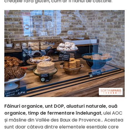
creațiile fără gluten, cum ar fi flanul de castane.
Făinuri organice, unt DOP, aluaturi naturale, ouă
organice, timp de fermentare îndelungat
, ulei AOC
și măsline din Vallée des Baux de Provence... Acestea
sunt doar câteva dintre elementele esențiale care