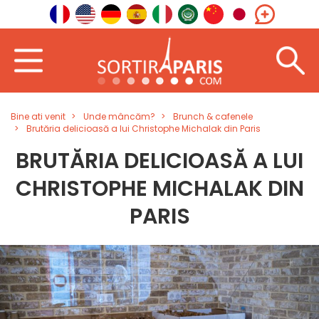
Bine ati venit
Unde mâncăm?
Brunch & cafenele
Brutăria delicioasă a lui Christophe Michalak din Paris
BRUTĂRIA DELICIOASĂ A LUI
CHRISTOPHE MICHALAK DIN
PARIS