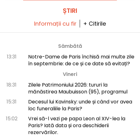
ateliere de degustare și prăjire!
ȘTIRI
Informații cu fir
+ Citirile
Sâmbătă
13:31
Notre-Dame de Paris închisă mai multe zile
în septembrie: de ce și ce date să evitați?
Vineri
18:31
Zilele Patrimoniului 2026: tururi la
mănăstirea Maubuisson (95), programul
15:31
Decesul lui Kavinsky: unde și când vor avea
loc funeraliile la Paris?
15:02
Vrei să-l vezi pe papa Leon al XIV-lea la
Paris? Iată data și ora deschiderii
rezervărilor.