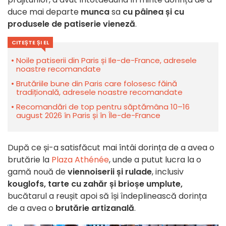
duce mai departe
munca
sa
cu pâinea și cu
produsele de patiserie vieneză
.
CITEȘTE ȘI EL
Noile patiserii din Paris și Ile-de-France, adresele
noastre recomandate
Brutăriile bune din Paris care folosesc făină
tradițională, adresele noastre recomandate
Recomandări de top pentru săptămâna 10–16
august 2026 în Paris și în Île-de-France
După ce și-a satisfăcut mai întâi dorința de a avea o
brutărie la
Plaza Athénée
, unde a putut lucra la o
gamă nouă de
viennoiserii și rulade
, inclusiv
kouglofs, tarte cu zahăr și brioșe umplute,
bucătarul a reușit apoi să își îndeplinească dorința
de a avea o
brutărie artizanală
.