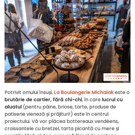
Potrivit omului însuși,
La Boulangerie Michalak
este o
brutărie de cartier, fără chi-chi
, în care
lucrul cu
aluatul
(pentru pâine, briose, tarte, produse de
patiserie vieneză și prăjituri!) este în centrul
proiectului. Vă vor plăcea bottereaux vendéens,
croissantele cu bretzel, tarta picantă cu mere și