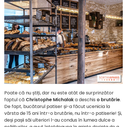
Poate că nu știți, dar nu este atât de surprinzător
faptul că
Christophe Michalak
a deschis
o brutărie
.
De fapt, bucătarul patiser și-a făcut ucenicia la
vârsta de 15 ani într-o brutărie, nu într-o patiserie! Și,
deși pașii săi ulteriori l-au condus în lumea dulce a
prăjiturilor, a avut întotdeauna în minte dorința de a