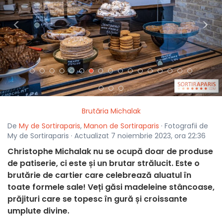
<
>
Brutăria Michalak
De
My de Sortiraparis
,
Manon de Sortiraparis
· Fotografii de
My de Sortiraparis · Actualizat 7 noiembrie 2023, ora 22:36
Christophe Michalak nu se ocupă doar de produse
de patiserie, ci este și un brutar strălucit. Este o
brutărie de cartier care celebrează aluatul în
toate formele sale! Veți găsi madeleine stâncoase,
prăjituri care se topesc în gură și croissante
umplute divine.