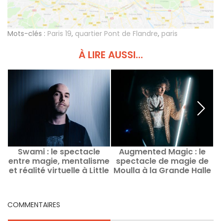
Mots-clés :
Paris 19
,
quartier Pont de Flandre
,
paris
À LIRE AUSSI...
Swami : le spectacle
Augmented Magic : le
entre magie, mentalisme
spectacle de magie de
et réalité virtuelle à Little
Moulla à la Grande Halle
c
Villette
de La Villette
COMMENTAIRES