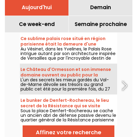
Aujourd'hui
Demain
Ce week-end
Semaine prochaine
Ce sublime palais rose situé en région
parisienne était la demeure d'une
Au Vésinet, dans les Yvelines, le Palais Rose
marquise excentrique de la Belle Epoque
intrigue autant par son architecture inspirée
de Versailles que par l'incroyable destin de
l'une de ses plus célèbres habitantes : la
marquise Luisa Casati, figure excentrique de
Le Château d'Ormesson et son immense
la Belle Époque.
domaine ouvrent au public pour la
L'un des secrets les mieux gardés du Val-
première fois cet été 2026
de-Marne dévoile ses trésors au grand
public cet été pour la première fois, du 27
juillet au 4 septembre 2026. Le Château
d'Ormesson, domaine du XVIe siècle resté
Le bunker de Denfert-Rochereau, le lieu
dans la même lignée familiale depuis des
secret de la Résistance qui se visite
générations, invite les promeneurs à
Sous la place Denfert-Rochereau se cache
gratuitement à Paris
découvrir son parc historique et son intérieur
un ancien abri de défense passive devenu le
fastueux.
quartier général de la Résistance parisienne
en août 1944. Un lieu historique
exceptionnel, longtemps resté inaccessible
Affinez votre recherche
mais aujourd'hui ouvert à la visite.