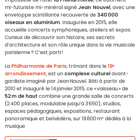
mi-futuriste mi-minéral signé
Jean Nouvel
, avec une
enveloppe scintillante recouverte de
340 000
oiseaux en aluminium
. Inaugurée en 2015, elle
accueille concerts symphoniques, ateliers et expos.
Curieux de découvrir son histoire, ses secrets
d’architecture et son rôle unique dans la vie musicale
parisienne ? C’est parti !
La
Philharmonie de Paris
, trônant dans le
19ᵉ
arrondissement
, est un
complexe culturel
avant-
gardiste imaginé par Jean Nouvel. Bâti à partir de
2010 et inauguré le 14 janvier 2015, ce « vaisseau » de
52 m de haut
combine une grande salle de concerts
(2 400 places, modulable jusqu’à 3 650), studios,
espaces pédagogiques, expositions, restaurant
panoramique et belvédère, sur 19 800 m² dédiés à la
musique