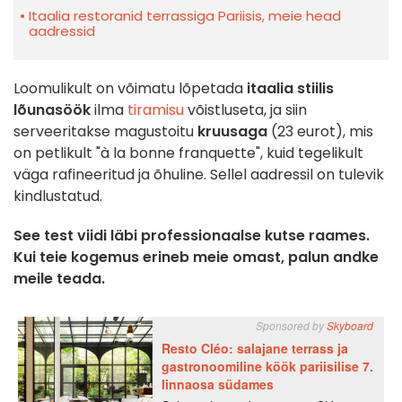
Itaalia restoranid terrassiga Pariisis, meie head
aadressid
Loomulikult on võimatu lõpetada
itaalia stiilis
lõunasöök
ilma
tiramisu
võistluseta, ja siin
serveeritakse magustoitu
kruusaga
(23 eurot), mis
on petlikult "à la bonne franquette", kuid tegelikult
väga rafineeritud ja õhuline. Sellel aadressil on tulevik
kindlustatud.
See test viidi läbi professionaalse kutse raames.
Kui teie kogemus erineb meie omast, palun andke
meile teada.