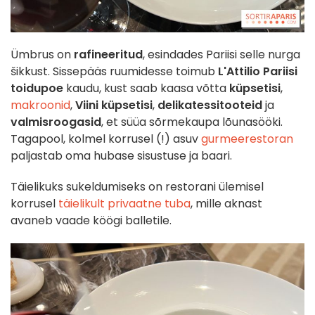
Ümbrus on
rafineeritud
, esindades Pariisi selle nurga
šikkust. Sissepääs ruumidesse toimub
L'Attilio Pariisi
toidupoe
kaudu, kust saab kaasa võtta
küpsetisi
,
makroonid
,
Viini küpsetisi
,
delikatessitooteid
ja
valmisroogasid
, et süüa sõrmekaupa lõunasööki.
Tagapool, kolmel korrusel (!) asuv
gurmeerestoran
paljastab oma hubase sisustuse ja baari.
Täielikuks sukeldumiseks on restorani ülemisel
korrusel
täielikult privaatne tuba
, mille aknast
avaneb vaade köögi balletile.