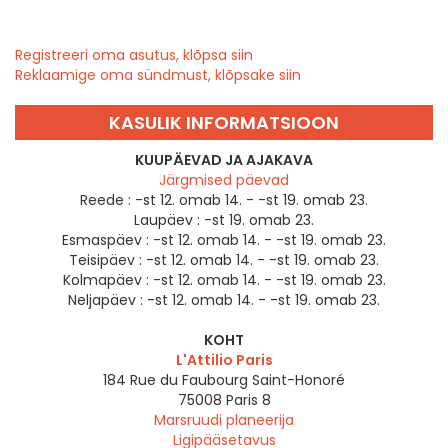
Registreeri oma asutus, klõpsa siin
Reklaamige oma sündmust, klõpsake siin
KASULIK INFORMATSIOON
KUUPÄEVAD JA AJAKAVA
Järgmised päevad
Reede :
-st 12. omab 14. - -st 19. omab 23.
Laupäev :
-st 19. omab 23.
Esmaspäev :
-st 12. omab 14. - -st 19. omab 23.
Teisipäev :
-st 12. omab 14. - -st 19. omab 23.
Kolmapäev :
-st 12. omab 14. - -st 19. omab 23.
Neljapäev :
-st 12. omab 14. - -st 19. omab 23.
KOHT
L'Attilio Paris
184 Rue du Faubourg Saint-Honoré
75008
Paris 8
Marsruudi planeerija
Ligipääsetavus