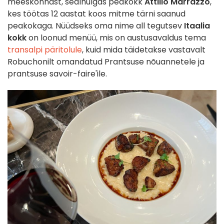
meeskonnast, sealhulgas peakokk
Attilio Marrazzo
,
kes töötas 12 aastat koos mitme tärni saanud
peakokaga. Nüüdseks oma nime all tegutsev
Itaalia
kokk
on loonud menüü, mis on austusavaldus tema
transalpi päritolule
, kuid mida täidetakse vastavalt
Robuchonilt omandatud Prantsuse nõuannetele ja
prantsuse savoir-faire'ile.