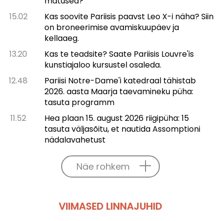
matused?
15.02
Kas soovite Pariisis paavst Leo X-i näha? Siin
on broneerimise avamiskuupäev ja
kellaaeg.
13.20
Kas te teadsite? Saate Pariisis Louvre'is
kunstiajaloo kursustel osaleda.
12.48
Pariisi Notre-Dame'i katedraal tähistab
2026. aasta Maarja taevamineku püha:
tasuta programm
11.52
Hea plaan 15. august 2026 riigipüha: 15
tasuta väljasõitu, et nautida Assomptioni
nädalavahetust
Näe rohkem
VIIMASED LINNAJUHID