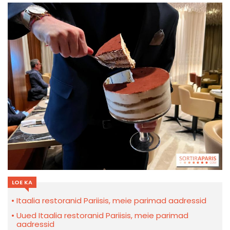
LOE KA
Itaalia restoranid Pariisis, meie parimad aadressid
Uued Itaalia restoranid Pariisis, meie parimad
aadressid