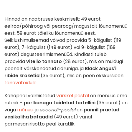
Hinnad on naabruses keskmiselt: 49 eurot
eelroa/põhiroog või pearoog/magustoit lõunamenüü
eest, 59 eurot täieliku lõunamenüü eest.
Seiklushimulisemad võivad proovida 5-käigulist (119
eurot), 7-käigulist (149 eurot) või 9-käigulist (189
eurot) degusteerimismenüüd. Kindlasti tuleb
proovida
vitello tonnato
(28 eurot), mis on muidugi
peenelt värskendatud sidruniga, ja
Black Angus'i
ribide kroketid
(35 eurot), mis on peen ekskursioon
tänavatoidule
.
Kohapeal valmistatud
värskel pastal
on menüüs oma
rubriik -
pärlkanaga täidetud tortellini
(35 eurot) on
väga
mõnus
; ja
secondi-poolel
on
pannil praetud
vasikaliha bataadid
(49 eurot) vanal
parmesanirisotto peal kuratlik.