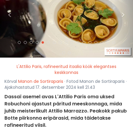
<
>
L'Attilio Paris, rafineeritud itaalia köök elegantses
keskkonnas
Kõrval
Manon de Sortiraparis
· Fotod Manon de Sortiraparis ·
Ajakohastatud 17. detsember 2024 kell 21.43
Dassaï asemel avas L'Attilio Paris oma uksed
Robuchoni ajastust päritud meeskonnaga, mida
juhib meisterlikult Attilio Marrazzo. Peakokk pakub
Botte piirkonna eripärasid, mida täidetakse
rafineeritud viisil.