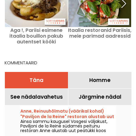
Aga !, Pariisi esimene
Itaalia restoranid Pariisis,
itaalia bouillon pakub
meie parimad aadressid
autentset kööki
taskukohaste
hindadega.
KOMMENTAARID
Täna
Homme
See nädalavahetus
Järgmine nädal
Anne, Reinuuhõlmatu (väärikal kohal)
"Paviljon de la Reine" restoran alustab uut
Ainsa sammu kaugusel Vosgesi väljakust,
peatükki koos kokk Thibault
Paviljoni de la Reine südames peitunu
Sombardieriga
restoran Anne alustab uut peatükki koos
peakokaga Thibault Sombardier’ga. Siin