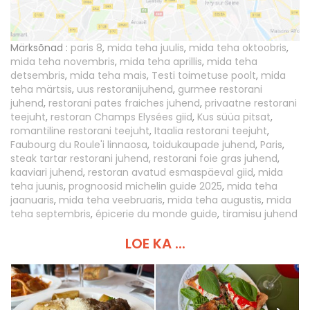
Märksõnad :
paris 8
,
mida teha juulis
,
mida teha oktoobris
,
mida teha novembris
,
mida teha aprillis
,
mida teha
detsembris
,
mida teha mais
,
Testi toimetuse poolt
,
mida
teha märtsis
,
uus restoranijuhend
,
gurmee restorani
juhend
,
restorani pates fraiches juhend
,
privaatne restorani
teejuht
,
restoran Champs Elysées giid
,
Kus süüa pitsat
,
romantiline restorani teejuht
,
Itaalia restorani teejuht
,
Faubourg du Roule'i linnaosa
,
toidukaupade juhend
,
Paris
,
steak tartar restorani juhend
,
restorani foie gras juhend
,
kaaviari juhend
,
restoran avatud esmaspäeval giid
,
mida
teha juunis
,
prognoosid michelin guide 2025
,
mida teha
jaanuaris
,
mida teha veebruaris
,
mida teha augustis
,
mida
teha septembris
,
épicerie du monde guide
,
tiramisu juhend
LOE KA ...