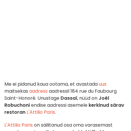
Me ei pidanud kaua ootama, et avastada
uus
maitsekas
aadress
aadressil 184 rue du Faubourg
Saint-Honoré. Unustage
Dassaï
, nüüd on
Joël
Robuchoni
endise aadressi asemele
kerkinud särav
restoran
L'Attilio Paris
.
L'Attilio Paris
on säilitanud osa oma varasemast