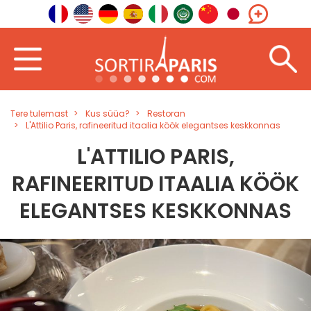
Tere tulemast
Kus süüa?
Restoran
L'Attilio Paris, rafineeritud itaalia köök elegantses keskkonnas
L'ATTILIO PARIS,
RAFINEERITUD ITAALIA KÖÖK
ELEGANTSES KESKKONNAS