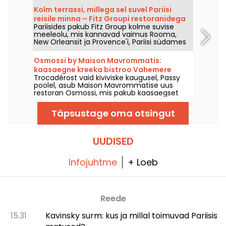
pakutakse klassikalist, kuid elutervet kööki,
Kolm terrassi, millega sel suvel Pariisi
mille elegantsus ei ole end ilustades
reisile minna – Fitz Groupi restoranidega
esiletõstetud.
Pariisides pakub Fitz Group kolme suvise
meeleolu, mis kannavad vaimus Rooma,
New Orleansit ja Provence'i, Pariisi südames
– Ooperist Eiffeli torni vahele. Iga asukoht,
oma terrassiga, pakub täieõiguslikku
Osmossi by Maison Mavrommatis:
peatuspaika, ilma pealinnast lahkumata.
kaasaegne kreeka bistroo Vahemere
Trocadérost vaid kiviviske kaugusel, Passy
maitsetega
poolel, asub Maison Mavrommatise uus
restoran Osmossi, mis pakub kaasaegset
kreeka kööki elegantses keskkonnas. Kui te
armastate Vahemere kööki, siis miks mitte
Täpsustage oma otsingut
viia oma maitsemeeli reisile?
UUDISED
Infojuhtme
+ Loeb
Reede
15.31
Kavinsky surm: kus ja millal toimuvad Pariisis