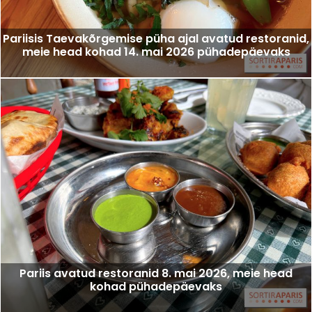
Pariisis Taevakõrgemise püha ajal avatud restoranid,
meie head kohad 14. mai 2026 pühadepäevaks
Pariis avatud restoranid 8. mai 2026, meie head
kohad pühadepäevaks