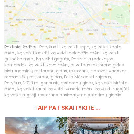
Raktiniai žodžiai :
Paryžius 11
,
ką veikti liepą
,
ką veikti spalio
mėn.
,
ką veikti lapkritį
,
ką veikti balandžio mėn.
,
ką veikti
gruodžio mėn.
,
ką veikti gegužę
,
Patikrinta redakcijos
komandos
,
ką veikti kovo mėn.
,
privataus restorano gidas
,
bistronominių restoranų gidas
,
restoranų sintezės vadovas
,
romantiškų restoranų gidas
,
Folie Méricourt rajonas
,
Paryžius
,
2023 m. geriausių restoranų gidas
,
ką veikti birželio
mėn.
,
ką veikti sausį
,
ką veikti vasario mėn.
,
ką veikti rugpjūtį
,
ką veikti rugsėjį
,
restorano pasimatymo patarimų gidelis
TAIP PAT SKAITYKITE ...