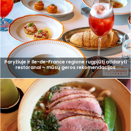
Paryžiuje ir Ile-de-France regione rugpjūtį atidaryti
restoranai – mūsų geros rekomendacijos