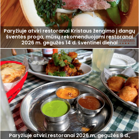
Paryžiuje atviri restoranai Kristaus žengimo į dangų
šventės proga, mūsų rekomenduojami restoranai
2026 m. gegužės 14 d. šventinei dienai
Paryžiuje atviri restoranai 2026 m. gegužės 8 d.,