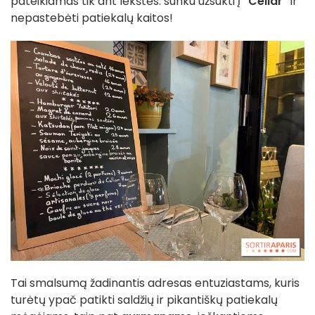
pateikiamas tik ant lėkštės: sunku užsukti į
"Cellar"
ir
nepastebėti patiekalų kaitos!
Tai smalsumą žadinantis adresas entuziastams, kuris
turėtų ypač patikti saldžių ir pikantiškų patiekalų