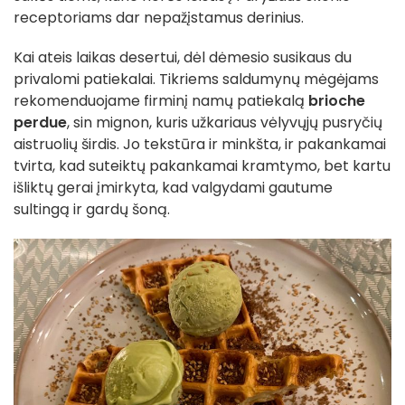
receptoriams dar nepažįstamus derinius.
Kai ateis laikas desertui, dėl dėmesio susikaus du
privalomi patiekalai. Tikriems saldumynų mėgėjams
rekomenduojame firminį namų patiekalą
brioche
perdue
, sin mignon, kuris užkariaus vėlyvųjų pusryčių
aistruolių širdis. Jo tekstūra ir minkšta, ir pakankamai
tvirta, kad suteiktų pakankamai kramtymo, bet kartu
išliktų gerai įmirkyta, kad valgydami gautume
sultingą ir gardų šoną.