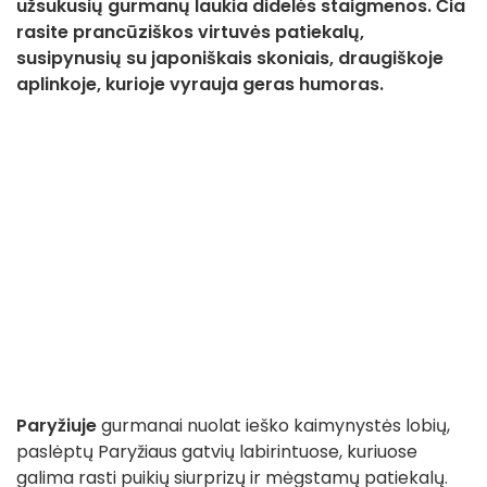
užsukusių gurmanų laukia didelės staigmenos. Čia
rasite prancūziškos virtuvės patiekalų,
susipynusių su japoniškais skoniais, draugiškoje
aplinkoje, kurioje vyrauja geras humoras.
Paryžiuje
gurmanai nuolat ieško kaimynystės lobių,
paslėptų Paryžiaus gatvių labirintuose, kuriuose
galima rasti puikių siurprizų ir mėgstamų patiekalų.