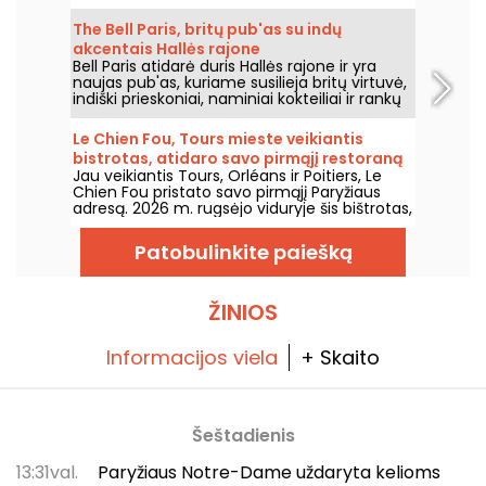
Pietvakarių Vakarų regiono gaminiams ir
vertybėms.
The Bell Paris, britų pub'as su indų
akcentais Hallės rajone
Bell Paris atidarė duris Hallės rajone ir yra
naujas pub'as, kuriame susilieja britų virtuvė,
indiški prieskoniai, naminiai kokteiliai ir rankų
darbo alūs, o interjerą kūrė dizaineris Jim
Hamilton.
Le Chien Fou, Tours mieste veikiantis
bistrotas, atidaro savo pirmąjį restoraną
Jau veikiantis Tours, Orléans ir Poitiers, Le
Paryžiuje
Chien Fou pristato savo pirmąjį Paryžiaus
adresą. 2026 m. rugsėjo viduryje šis bištrotas,
garsėjantis namų gamybos virtuve,
dalijimosi patiekalais ir vynų rūsiu, atvers
Patobulinkite paiešką
duris Rue Feydeau gatvėje Paryžiaus
antrajame rajone.
ŽINIOS
Informacijos viela
+ Skaito
Šeštadienis
13:31val.
Paryžiaus Notre-Dame uždaryta kelioms