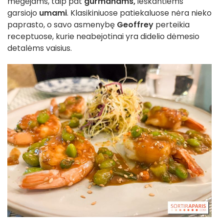
mėgėjams, taip pat
gurmanams,
ieškantiems
garsiojo
umami
. Klasikiniuose patiekaluose nėra nieko
paprasto, o savo asmenybę
Geoffrey
perteikia
receptuose, kurie neabejotinai yra didelio dėmesio
detalėms vaisius.