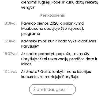
dienoms rugsėjį: kodėl ir kurių datų reikėtų
vengti?
Penktadienis
18:31val.
Paveldo dienos 2026: apsilankymai
Maubuisono abatijoje (95 rajonas),
programa
15:31val.
Kavinsky mirė: kur ir kada vyks laidotuvės
Paryžiuje?
15:02val.
Ar norite pamatyti popiežių Levas XIV
Paryžiuje? Štai rezervacijų pradžios data ir
laikas.
13:21val.
Ar žinote? Galite lankyti meno istorijos
kursus Luvro muziejuje Paryžiuje.
Žiūrėti daugiau