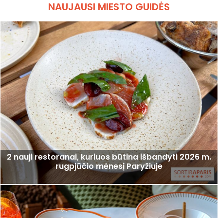
NAUJAUSI MIESTO GUIDĖS
2 nauji restoranai, kuriuos būtina išbandyti 2026 m.
rugpjūčio mėnesį Paryžiuje