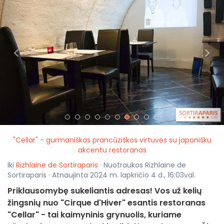
<
>
"Cellar" - gurmaniškas prancūziškos virtuvės su japonišku
akcentu restoranas
Iki
Rizhlaine de Sortiraparis
· Nuotraukos Rizhlaine de
Sortiraparis · Atnaujinta 2024 m. lapkričio 4 d., 16:03val.
Priklausomybę sukeliantis adresas! Vos už kelių
žingsnių nuo "Cirque d'Hiver" esantis restoranas
"Cellar" - tai kaimyninis grynuolis, kuriame