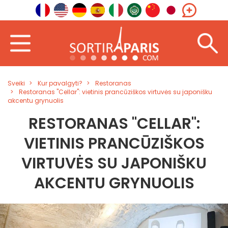
Sveiki
Kur pavalgyti?
Restoranas
Restoranas "Cellar": vietinis prancūziškos virtuvės su japonišku
akcentu grynuolis
RESTORANAS "CELLAR":
VIETINIS PRANCŪZIŠKOS
VIRTUVĖS SU JAPONIŠKU
AKCENTU GRYNUOLIS