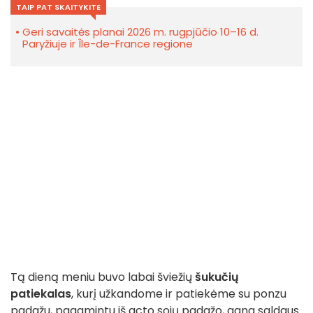
TAIP PAT SKAITYKITE
Geri savaitės planai 2026 m. rugpjūčio 10–16 d.
Paryžiuje ir Île-de-France regione
Tą dieną meniu buvo labai šviežių
šukučių
patiekalas
, kurį užkandome ir patiekėme su ponzu
padažu, pagamintu iš acto sojų padažo, gana saldaus