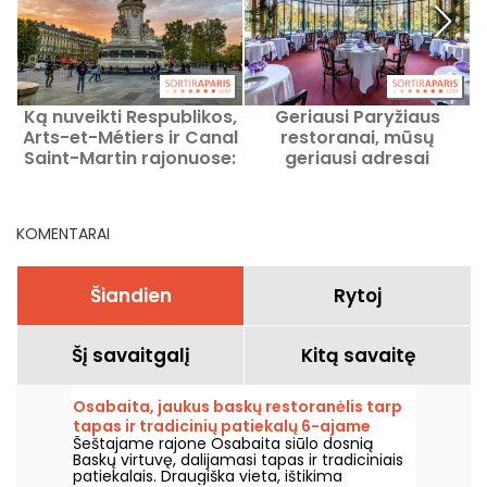
Ką nuveikti Respublikos,
Geriausi Paryžiaus
Arts-et-Métiers ir Canal
restoranai, mūsų
Saint-Martin rajonuose:
geriausi adresai
Išvykų idėjos ir adresai
r
i
KOMENTARAI
Šiandien
Rytoj
Šį savaitgalį
Kitą savaitę
Osabaita, jaukus baskų restoranėlis tarp
tapas ir tradicinių patiekalų 6-ajame
Šeštajame rajone Osabaita siūlo dosnią
rajone.
Baskų virtuvę, dalijamasi tapas ir tradiciniais
patiekalais. Draugiška vieta, ištikima