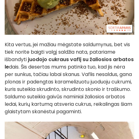
Kita vertus, jei mažiau mėgstate saldumynus, bet vis
tiek norite baigti valgį saldžia nata, patariame
išbandyti
juodojo cukraus vaflį su žaliosios arbatos
le
dais. Šis desertas mums patinka tuo, kad jis nėra
per sunkus, tačiau labai skanus. Vaflis nesaldus, gana
plonas ir padengtas karamelizuotu juoduoju cukrumi,
kuris suteikia skrudinto, skrudinto skonio ir traškumo.
Saldumo suteikia gaivūs naminiai žaliosios arbatos
ledai, kurių kartumą atsveria cukrus, reikalingas šiam
glaistytam skanėstui pagaminti.