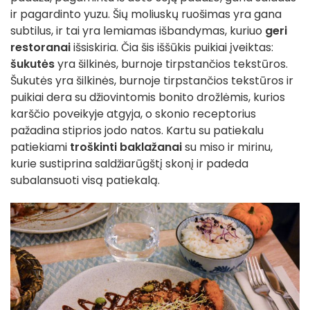
ir pagardinto yuzu. Šių moliuskų ruošimas yra gana
subtilus, ir tai yra lemiamas išbandymas, kuriuo
geri
restoranai
išsiskiria. Čia šis iššūkis puikiai įveiktas:
šukutės
yra šilkinės, burnoje tirpstančios tekstūros.
Šukutės yra šilkinės, burnoje tirpstančios tekstūros ir
puikiai dera su džiovintomis bonito drožlėmis, kurios
karščio poveikyje atgyja, o skonio receptorius
pažadina stiprios jodo natos. Kartu su patiekalu
patiekiami
troškinti baklažanai
su miso ir mirinu,
kurie sustiprina saldžiarūgštį skonį ir padeda
subalansuoti visą patiekalą.