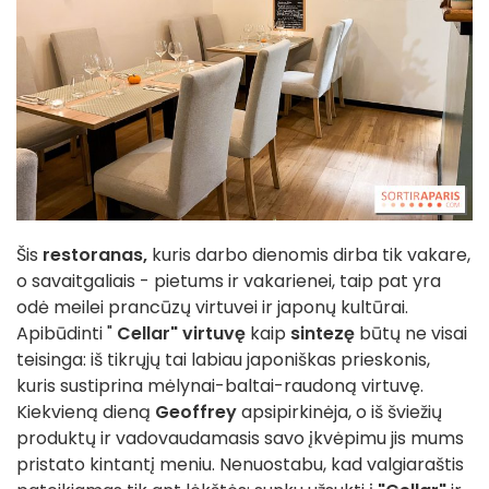
Šis
restoranas,
kuris darbo dienomis dirba tik vakare,
o savaitgaliais - pietums ir vakarienei, taip pat yra
odė meilei prancūzų virtuvei ir japonų kultūrai.
Apibūdinti "
Cellar"
virtuvę
kaip
sintezę
būtų ne visai
teisinga: iš tikrųjų tai labiau japoniškas prieskonis,
kuris sustiprina mėlynai-baltai-raudoną virtuvę.
Kiekvieną dieną
Geoffrey
apsipirkinėja, o iš šviežių
produktų ir vadovaudamasis savo įkvėpimu jis mums
pristato kintantį meniu. Nenuostabu, kad valgiaraštis