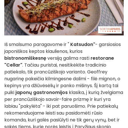
Iš smalsumo paragavome ir "
Katsudon"
- garsiosios
japoniškos keptos kiaulienos, kurios
bistronomiškesnę
versiją galima rasti
restorane
"Cellar"
. Tačiau puristai, nesitikėkite tradicinio
patiekalo, tik prancūziškojo varianto. Geoffrey
nugarinę pakeičia kilmingesne dalimi - filė mignon, o
kepinys yra džiūvėsėlių ir panko mišinys. Šį kartą tai
puiki
japonų gastronomijos
klasika, į kurią žvelgiama
per prancūziškojo savoir-faire prizmę ir kuri yra
labiau "pakylėta" - iki pat paruošimo. Prie patiekalų
rekomenduojame leisti sau pasidomėti rūsio
komanda, kuri galės pasiūlyti ne tik gerų vynų, bet ir
sakės tiems, kurie norės leistis į Paryžiaus skonio