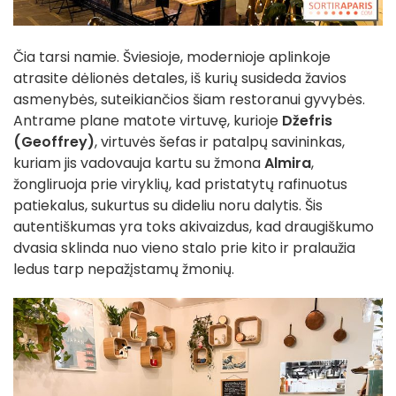
Čia tarsi namie. Šviesioje, modernioje aplinkoje
atrasite dėlionės detales, iš kurių susideda žavios
asmenybės, suteikiančios šiam restoranui gyvybės.
Antrame plane matote virtuvę, kurioje
Džefris
(Geoffrey)
, virtuvės šefas ir patalpų savininkas,
kuriam jis vadovauja kartu su žmona
Almira
,
žongliruoja prie viryklių, kad pristatytų rafinuotus
patiekalus, sukurtus su dideliu noru dalytis. Šis
autentiškumas yra toks akivaizdus, kad draugiškumo
dvasia sklinda nuo vieno stalo prie kito ir pralaužia
ledus tarp nepažįstamų žmonių.