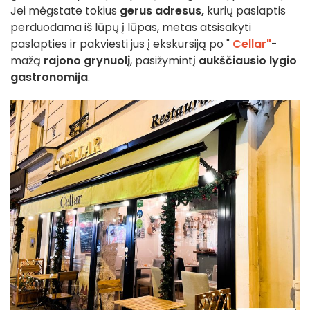
Jei mėgstate tokius
gerus adresus,
kurių paslaptis
perduodama iš lūpų į lūpas, metas atsisakyti
paslapties ir pakviesti jus į ekskursiją po "
Cellar"
-
mažą
rajono grynuolį
, pasižymintį
aukščiausio lygio
gastronomija
.