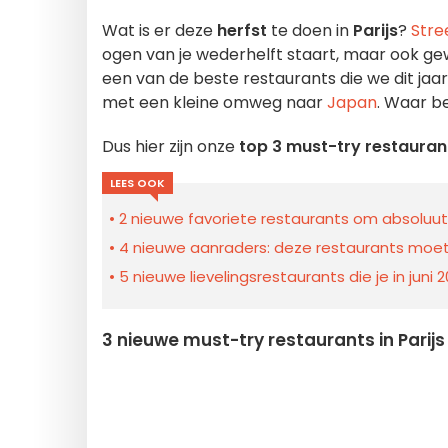
Wat is er deze
herfst
te doen in
Parijs
?
Stre
ogen van je wederhelft staart, maar ook ge
een van de beste restaurants die we dit j
met een kleine omweg naar
Japan
. Waar b
Dus hier zijn onze
top 3 must-try restaurant
LEES OOK
2 nieuwe favoriete restaurants om absoluut u
4 nieuwe aanraders: deze restaurants moet je 
5 nieuwe lievelingsrestaurants die je in juni
3 nieuwe must-try restaurants in Parijs