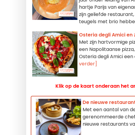
hartje Parijs van eigena
zijn geliefde restaurant
teugels met brio heb
Osteria degli Amici en 
Met zijn hartvormige pi
een Napolitaanse pizza,
Osteria degli Amici een
verder]
Klik op de kaart onderaan het ar
De nieuwe restaurant
Met een aantal van de
gerenommeerde chef-k
nieuwe restaurants va