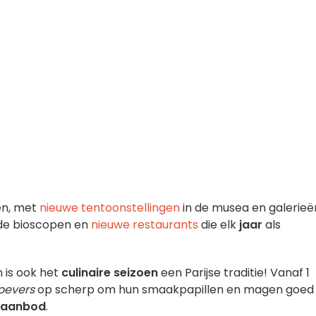
en, met
nieuwe tentoonstellingen
in de musea en galerieë
 de bioscopen en
nieuwe restaurants
die elk
jaar
als
n is ook het
culinaire seizoen
een Parijse traditie! Vanaf 1
roevers
op scherp om hun smaakpapillen en magen goed
 aanbod
.