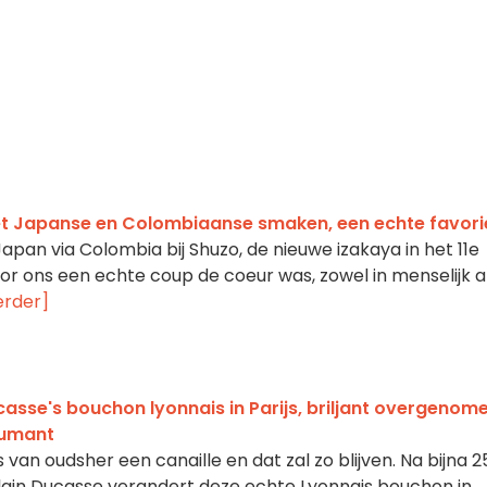
et Japanse en Colombiaanse smaken, een echte favori
pan via Colombia bij Shuzo, de nieuwe izakaya in het 11e
r ons een echte coup de coeur was, zowel in menselijk a
erder]
casse's bouchon lyonnais in Parijs, briljant overgenom
Dumant
s van oudsher een canaille en dat zal zo blijven. Na bijna 2
Alain Ducasse verandert deze echte Lyonnais bouchon in