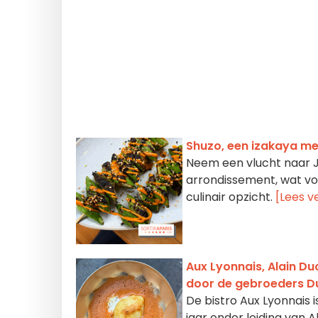
Shuzo, een izakaya m
Neem een vlucht naar Ja
arrondissement, wat voo
culinair opzicht.
[Lees v
Aux Lyonnais, Alain Du
door de gebroeders 
De bistro Aux Lyonnais i
jaar onder leiding van 