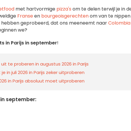
etfood
met hartvormige
pizza's
om te delen terwijl je in d
weldige
Franse
en
bourgeoisgerechten
om van te nippen
aar hebben geprobeerd, dat ons meeneemt naar
Colombia
eginnen we?
s in Parijs in september
!
it te proberen in augustus 2026 in Parijs
in juli 2026 in Parijs zeker uitproberen
 2026 in Parijs absoluut moet uitproberen
 in september: