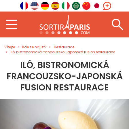
Vítejte
Kde se najíst?
Restaurace
Ilô, bistronomická francouzsko-japonská fusion restaurace
ILÔ, BISTRONOMICKÁ
FRANCOUZSKO-JAPONSKÁ
FUSION RESTAURACE