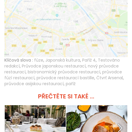
Klíčová slova :
fúze
,
Japonská kultura
,
Paříž 4
,
Testováno
redakcí
,
Průvodce japonskou restaurací
,
nový průvodce
restaurací
,
bistronomický průvodce restaurací
,
průvodce
fúzí restaurací
,
průvodce restaurací bastille
,
Čtvrť Arsenal
,
průvodce asijskou restaurací
,
paříž
PŘEČTĚTE SI TAKÉ ...