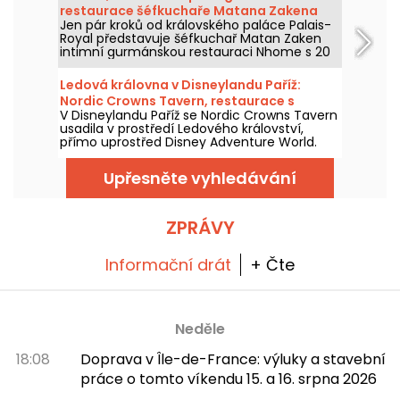
opustit hlavní město.
restaurace šéfkuchaře Matana Zakena
Jen pár kroků od královského paláce Palais-
Royal představuje šéfkuchař Matan Zaken
intimní gurmánskou restauraci Nhome s 20
místy a jedinečným a ambiciózním
degustačním menu.
Ledová královna v Disneylandu Paříž:
Nordic Crowns Tavern, restaurace s
V Disneylandu Paříž se Nordic Crowns Tavern
autentickými severskými specialitami
usadila v prostředí Ledového království,
přímo uprostřed Disney Adventure World.
Tento nový restaurant, laděný do
skandinávského stylu, nabízí návštěvníkům
Upřesněte vyhledávání
pokračování zážitku z Arendelle
prostřednictvím atmosféry, dekorací a
speciální nabídky jídel připravené právě pro
tuto část parku. Vyzkoušeli jsme a máme
ZPRÁVY
vám co povědět!
Informační drát
+ Čte
Neděle
18:08
Doprava v Île-de-France: výluky a stavební
práce o tomto víkendu 15. a 16. srpna 2026