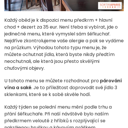
Každý oběd je k dispozici menu předkrm + hlavní
chod + dezert za 35 eur. Není třeba si vybírat, jde o
jedinečné menu, které vymyslel sám šéfkuchař.
Nejdříve zkontrolujeme vaše alergie a pak se vydáme
na průzkum. Výhodou tohoto typu menu je, že
můžete ochutnat jídla, která byste nikdy předtím
neochutnali, ale která jsou přesto skvělými
chuťovými objevy.
U tohoto menu se můžete rozhodnout pro
párování
vína a saké
. Je to příležitost doprovodit své jídlo 3
sklenkami, které se k sobě skvěle hodí.
Každý týden se polední menu mění podle trhu a
přání šéfkuchaře. Při naší návštěvě bylo naším
předkrmem velouté z hříbků s rozplývající se
nakrájenou hruškou a kávovým práškem.