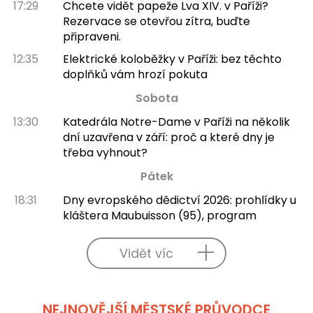
17:29
Chcete vidět papeže Lva XIV. v Paříži?
Rezervace se otevřou zítra, buďte
připraveni.
12:35
Elektrické koloběžky v Paříži: bez těchto
doplňků vám hrozí pokuta
Sobota
13:30
Katedrála Notre-Dame v Paříži na několik
dní uzavřena v září: proč a které dny je
třeba vyhnout?
Pátek
18:31
Dny evropského dědictví 2026: prohlídky u
kláštera Maubuisson (95), program
Vidět víc
NEJNOVĚJŠÍ MĚSTSKÉ PRŮVODCE