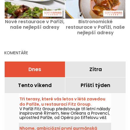
Nové restaurace v Paříži,
Bistronomické
naše nejlepší adresy
restaurace v Paříži, naše
P
nejlepší adresy
KOMENTÁŘE
Dnes
Zítra
Tento víkend
Příští týden
Tři terasy, které vás letos v létě zavedou
do Paříže, u restaurací Fitz Group.
V Paříži Fitz Group představuje tři letní nálady
inspirované Římem, New Orleans a Provencí,
uprostřed Paříže, od Opéra po Eiffelovu věž.
Každá adresa, díky své terase, nabízí zcela
samostatnou zastávku, aniž byste museli
Nhome, ambiciózní první gurmánská