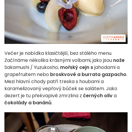
Večer je nabídka klasičtější, bez stálého menu.
Začínáme několika krásnými volbami, jako jsou
nože
Sakamushi / Yuzukosho,
mořský cejn s
jahodami a
grapefruitem nebo
broskvové a burrata gazpacho
.
Mezi hlavní chody patří treska s houbami a
karamelizovaný vepřový bůček se salátem. Jako
dezert je tu překvapivě zmrzlina z
černých oliv
a
čokolády a banánů
.