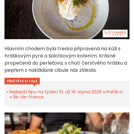
Hlavním chodem byla treska připravená na kůži s
hráškovým pyré a šalotkovým kořením. Krásně
propečená do perleťova, s chutí čerstvého hrášku a
pepřem z nakládané cibule nás zlákala.
PŘEČTĚTE SI TAKÉ
Nejlepší tipy na týden 10. až 16. srpna 2026 v Paříži a
v Île-de-France