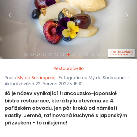
<
>
Restaurace Ilô
Podle
My de Sortiraparis
· Fotografie od My de Sortiraparis ·
Aktualizováno 22. červen 2022 v 16:10
Ilô je název vynikající francouzsko-japonské
bistro restaurace, která byla otevřena ve 4.
pařížském obvodu, jen pár kroků od náměstí
Bastily. Jemná, rafinovaná kuchyně s japonským
přízvukem - to milujeme!