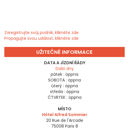
Zaregistrujte svůj podnik, klikněte zde
Propagujte svou událost, klikněte zde
UŽITEČNÉ INFORMACE
DATA A JÍZDNÍ ŘÁDY
Další dny
pátek :
öppna
SOBOTA :
öppna
úterý :
öppna
středa :
öppna
ČTVRTEK :
öppna
MÍSTO
Hôtel Alfred Sommier
20 Rue de l'Arcade
75008
Paris 8