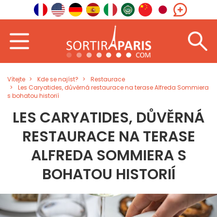
Vítejte
Kde se najíst?
Restaurace
Les Caryatides, důvěrná restaurace na terase Alfreda Sommiera
s bohatou historií
LES CARYATIDES, DŮVĚRNÁ
RESTAURACE NA TERASE
ALFREDA SOMMIERA S
BOHATOU HISTORIÍ