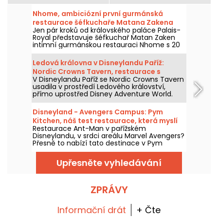
Nhome, ambiciózní první gurmánská
restaurace šéfkuchaře Matana Zakena
Jen pár kroků od královského paláce Palais-
Royal představuje šéfkuchař Matan Zaken
intimní gurmánskou restauraci Nhome s 20
místy a jedinečným a ambiciózním
degustačním menu.
Ledová královna v Disneylandu Paříž:
Nordic Crowns Tavern, restaurace s
V Disneylandu Paříž se Nordic Crowns Tavern
autentickými severskými specialitami
usadila v prostředí Ledového království,
přímo uprostřed Disney Adventure World.
Tento nový restaurant, laděný do
skandinávského stylu, nabízí návštěvníkům
Disneyland - Avengers Campus: Pym
pokračování zážitku z Arendelle
Kitchen, náš test restaurace, která myslí
prostřednictvím atmosféry, dekorací a
Restaurace Ant-Man v pařížském
ve velkém i v malém
speciální nabídky jídel připravené právě pro
Disneylandu, v srdci areálu Marvel Avengers?
tuto část parku. Vyzkoušeli jsme a máme
Přesně to nabízí tato destinace v Pym
vám co povědět!
Kitchen, novém bufetu "all-you-can-eat" s
neúměrně velkými produkty v obřích nebo
Upřesněte vyhledávání
miniaturních verzích. Je to zábavný a hravý
způsob, jak si vychutnat jídlo pro tuto
příležitost, s pohlcujícím zážitkem v jedné z
laboratoří doktora Hanka Pyma. Vyzkoušeli
ZPRÁVY
jsme to a všechno vám o tom povíme!
Informační drát
+ Čte