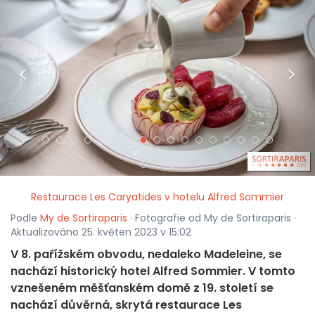
<
>
Restaurace Les Caryatides v hotelu Alfred Sommier
Podle
My de Sortiraparis
· Fotografie od My de Sortiraparis ·
Aktualizováno 25. květen 2023 v 15:02
V 8. pařížském obvodu, nedaleko Madeleine, se
nachází historický hotel Alfred Sommier. V tomto
vznešeném měšťanském domě z 19. století se
nachází důvěrná, skrytá restaurace Les