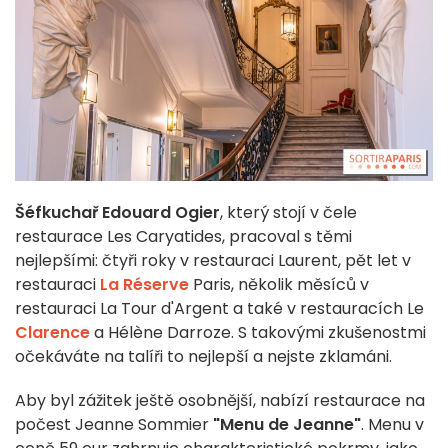
Šéfkuchař Edouard Ogier
, který stojí v čele
restaurace Les Caryatides, pracoval s těmi
nejlepšími: čtyři roky v restauraci Laurent, pět let v
restauraci
La Réserve
Paris, několik měsíců v
restauraci La Tour d'Argent a také v restauracích Le
Clarence
a Hélène Darroze. S takovými zkušenostmi
očekáváte na talíři to nejlepší a nejste zklamáni.
Aby byl zážitek ještě osobnější, nabízí restaurace na
počest Jeanne Sommier
"Menu de Jeanne"
. Menu v