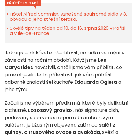
PŘEČTĚTE SI TAKÉ
Hôtel Alfred Sommier, vznešené soukromé sídlo v 8.
obvodu a jeho střešní terasa.
Skvělé tipy na týden od 10. do 16. srpna 2026 v Paříži
a v Île-de-France
Jak si jistě dokážete představit, nabídka se mění v
závislosti na ročním období. Když jsme
Les
Caryatides
navštívili, chtěli jsme vám přiblížit, co
jsme objevili. Je to příležitost, jak vám přiblížit
odborné znalosti šéfkuchaře
Edouarda Ogiera
a
jeho týmu.
Začali jsme výběrem předkrmů, které byly delikátní
a chutné.
Lososový gravlax
, náš signature dish,
podávaný s červenou řepou a bramborovým
salátem, je úžasným objevem, zatímco
salát z
quinoy, citrusového ovoce a avokáda
, svěží a