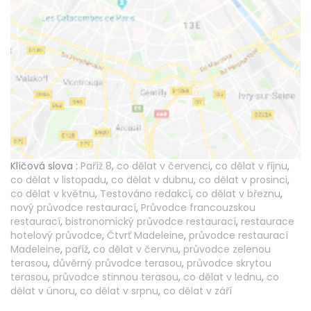
Klíčová slova :
Paříž 8
,
co dělat v červenci
,
co dělat v říjnu
,
co dělat v listopadu
,
co dělat v dubnu
,
co dělat v prosinci
,
co dělat v květnu
,
Testováno redakcí
,
co dělat v březnu
,
nový průvodce restaurací
,
Průvodce francouzskou
restaurací
,
bistronomický průvodce restaurací
,
restaurace
hotelový průvodce
,
Čtvrť Madeleine
,
průvodce restaurací
Madeleine
,
paříž
,
co dělat v červnu
,
průvodce zelenou
terasou
,
důvěrný průvodce terasou
,
průvodce skrytou
terasou
,
průvodce stinnou terasou
,
co dělat v lednu
,
co
dělat v únoru
,
co dělat v srpnu
,
co dělat v září