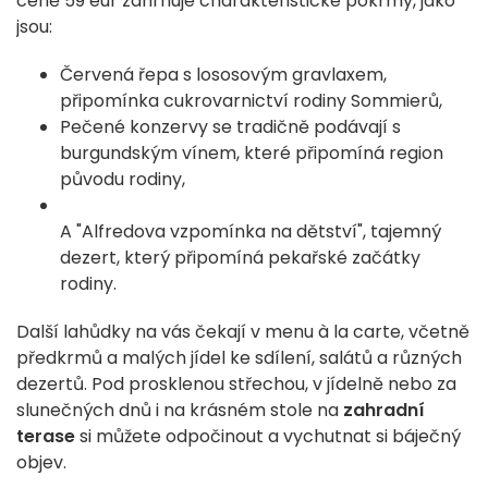
ceně 59 eur zahrnuje charakteristické pokrmy, jako
jsou:
Červená řepa s lososovým gravlaxem,
připomínka cukrovarnictví rodiny Sommierů,
Pečené konzervy se tradičně podávají s
burgundským vínem, které připomíná region
původu rodiny,
A "Alfredova vzpomínka na dětství", tajemný
dezert, který připomíná pekařské začátky
rodiny.
Další lahůdky na vás čekají v menu à la carte, včetně
předkrmů a malých jídel ke sdílení, salátů a různých
dezertů. Pod prosklenou střechou, v jídelně nebo za
slunečných dnů i na krásném stole na
zahradní
terase
si můžete odpočinout a vychutnat si báječný
objev.