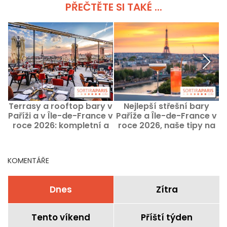
PŘEČTĚTE SI TAKÉ ...
Terrasy a rooftop bary v
Nejlepší střešní bary
T
Paříži a v Île-de-France v
Paříže a Île-de-France v
m
roce 2026: kompletní a
roce 2026, naše tipy na
nejlepší průvodce
vyvýšené posezení
KOMENTÁŘE
Dnes
Zítra
Tento víkend
Příští týden