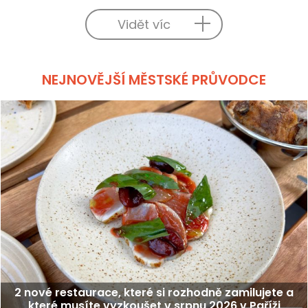
Vidět víc
NEJNOVĚJŠÍ MĚSTSKÉ PRŮVODCE
2 nové restaurace, které si rozhodně zamilujete a
které musíte vyzkoušet v srpnu 2026 v Paříži