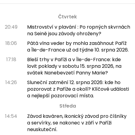
Čtvrtek
20:49
Mistrovství v plavání : Po ropných skvrnách
na Seině jsou závody ohroženy?
18:06
Pátá vlna veder by mohla zasáhnout Paříž
a Île-de-France už od týdne 10. srpna 2026.
17:18
Bleší trhy v Paříži a v Île-de-France: kde
lovit poklady v sobotu 15. srpna 2026, na
svátek Nanebevzetí Panny Marie?
14:26
Sluneční zatmění 12. srpna 2026: kde ho
pozorovat z Paříže a okolí? Klíčové události
a nejlepší pozorovací místa.
Středa
14:54
Závod kaváren, ikonický závod pro číšníky
a servírky, se nakonec v září v Paříži
neuskuteční.