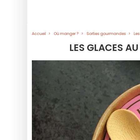
Accueil
Où manger ?
Sorties gourmandes
Les
LES GLACES A