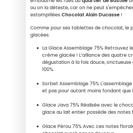
embaume les rues du
quartier de Bastille
av
ou on la déteste, car on ne peut s'empêcher 
estampillées
Chocolat Alain Ducasse
!
Comme pour ses tablettes de chocolat, le p
glacées.
La Glace Assemblage 75% Retrouvez le 
crème glacée ! L’alliance des quatre 
dégustation à la fois douce, onctueuse 
100%.
Sorbet Assemblage 75% L'assemblage Si
et pas pour autant moins fondant que 
Glace Java 75% Réalisée avec le choco
glace au lait entier possède des notes
Glace Pérou 75% Avec ces notes florale