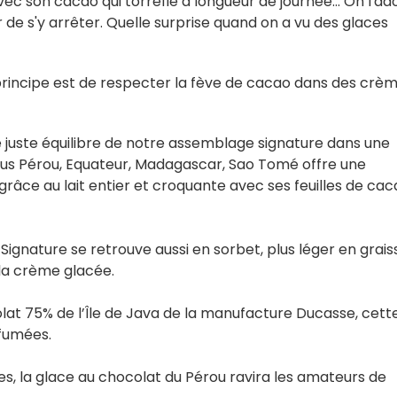
ec son cacao qui torréfie à longueur de journée... On l'ad
de s'y arrêter. Quelle surprise quand on a vu des glaces
rincipe est de respecter la fève de cacao dans des crè
juste équilibre de notre assemblage signature dans une
crus Pérou, Equateur, Madagascar, Sao Tomé offre une
grâce au lait entier et croquante avec ses feuilles de ca
gnature se retrouve aussi en sorbet, plus léger en grais
la crème glacée.
lat 75% de l’Île de Java de la manufacture Ducasse, cett
 fumées.
s, la glace au chocolat du Pérou ravira les amateurs de