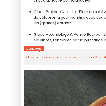
chocolat sucré par sa douceur.
Glace Pralinée Noisette, Fleur de sel A
de célébrer la gourmandise avec des 
les (grands) enfants.
Glace Assemblage & Vanille Bourbon L
équilibrés, renforcés par la puissance
À LIRE AUSSI
Les bons plans de la semaine du 3 au 9 août