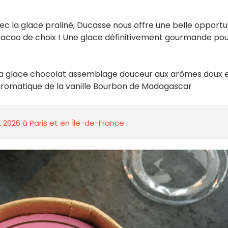
vec la glace praliné, Ducasse nous offre une belle opportu
cacao de choix ! Une glace définitivement gourmande po
a glace chocolat assemblage douceur aux arômes doux 
 aromatique de la vanille Bourbon de Madagascar
 2026 à Paris et en Île-de-France