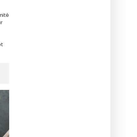
nité
ur
et