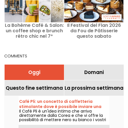
La Bohème Café & Salon:
Il Festival del Flan 2026
un coffee shop e brunch
da Fou de Pâtisserie
rétro chic nel 7º
questo sabato
p
arrondissement di Parigi
COMMENTS
Oggi
Domani
Questo fine settimana
La prossima settimana
Café Pli: un concetto di caffetteria
stimolante dove è possibile inviare una
Il Café Pli è un'idea intima che arriva
lettera al futuro
direttamente dalla Corea e che vi offre la
possibilità di mettere nero su bianco i vostri
pensieri per il vostro futuro io, che riceverà