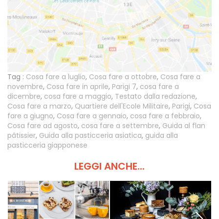
Tag :
Cosa fare a luglio
,
Cosa fare a ottobre
,
Cosa fare a
novembre
,
Cosa fare in aprile
,
Parigi 7
,
cosa fare a
dicembre
,
cosa fare a maggio
,
Testato dalla redazione
,
Cosa fare a marzo
,
Quartiere dell'Ecole Militaire
,
Parigi
,
Cosa
fare a giugno
,
Cosa fare a gennaio
,
cosa fare a febbraio
,
Cosa fare ad agosto
,
cosa fare a settembre
,
Guida al flan
pâtissier
,
Guida alla pasticceria asiatica
,
guida alla
pasticceria giapponese
LEGGI ANCHE...