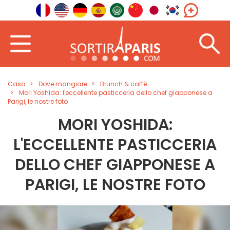
Casa
Dove mangiare
Brunch & caffè
Mori Yoshida: l'eccellente pasticceria dello chef giapponese a
Parigi, le nostre foto
MORI YOSHIDA:
L'ECCELLENTE PASTICCERIA
DELLO CHEF GIAPPONESE A
PARIGI, LE NOSTRE FOTO