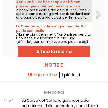
una lettera tra uno, dieci o vent'anni e avrà
April Café, il coffee shop e caffè con
sicuramente una bella sorpresa in serbo per
passeggino gourmet per una pausa
lui! Incontratevi nell'11° arrondissement per
A pochi passi dalla Gare de l’Est, April Café vi
cocooning nel 10º arrondissement di
un momento con voi stessi, davanti a un
apre le porte tutti i giorni, per riscaldarvi con
drink e a un dolce.
Parigi
una buona bevanda calda, per fermarvi a
gustare la merenda o per trascorrere un
momento al caldo e al riparo.
La Donuterie, l'indirizzo gourmet del 15°
per le ciambelle
Allarme ciambelle nel 15° arrondissement. La
Donuterie si è insediata in rue Juge
(difficile!) con un indirizzo che piacerà agli
appassionati di ciambelle col buco. In
questa pasticceria dedicata alla ciambella,
Affina la ricerca
una decina di ciambelle catturano la nostra
attenzione, con ricette tanto sfacciate
quanto deliziose. E il piccolo extra? Sono
deliziosi!
NOTIZIE
Ultime notizie
I più letti
Mercoledì
14:54
La Corsa del Caffè, la gara icona dei
camerieri e delle cameriere, non si terrà