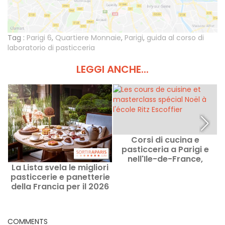
Tag :
Parigi 6
,
Quartiere Monnaie
,
Parigi
,
guida al corso di
laboratorio di pasticceria
LEGGI ANCHE...
Corsi di cucina e
pasticceria a Parigi e
p
nell'Ile-de-France,
a
La Lista svela le migliori
laboratori per
pasticcerie e panetterie
arrondissement
della Francia per il 2026
COMMENTS