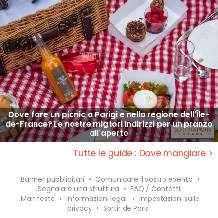
Dove fare un picnic a Parigi e nella regione dell'Île-
de-France? Le nostre migliori indirizzi per un pranzo
all'aperto
Tutte le guide : Dove mangiare >
Banner pubblicitari
•
Comunicare il vostro evento
•
Segnalare una struttura
•
FAQ / Contatti
Manifesto
•
Informazioni legali
•
Impostazioni sulla
privacy
•
Sortir de Paris