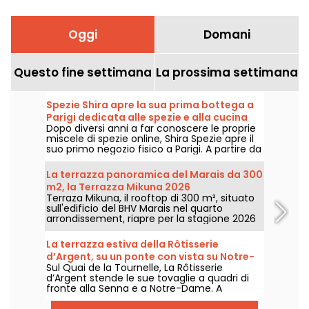
Oggi
Domani
Questo fine settimana
La prossima settimana
Spezie Shira apre la sua prima bottega a
Parigi dedicata alle spezie e alla cucina
Dopo diversi anni a far conoscere le proprie
mediterranea
miscele di spezie online, Shira Spezie apre il
suo primo negozio fisico a Parigi. A partire da
settembre 2026, l’insegna entra al Marché
Saint-Martin, nel decimo arrondissement,
La terrazza panoramica del Marais da 300
con una bottega alimentare, un’offerta di
m2, la Terrazza Mikuna 2026
piatti mediterranei da asporto e una
Terraza Mikuna, il rooftop di 300 m², situato
selezione di prodotti fini provenienti da tutto
sull'edificio del BHV Marais nel quarto
il mondo.
arrondissement, riapre per la stagione 2026
con una carta reinventata, una nuova
proposta pranzo e cocktail sfiziosi.
La terrazza estiva della Rôtisserie
d’Argent, su un ponte con vista su Notre-
Sul Quai de la Tournelle, La Rôtisserie
Dame - recensioni e foto
d’Argent stende le sue tovaglie a quadri di
fronte alla Senna e a Notre-Dame. A
mezzogiorno o di sera, questa terrazza