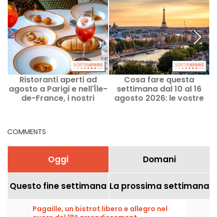
Ristoranti aperti ad
Cosa fare questa
1
agosto a Parigi e nell'Île-
settimana dal 10 al 16
de-France, i nostri
agosto 2026: le vostre
indirizzi consigliati
uscite per una settimana
piena a Parigi
COMMENTS
Oggi
Domani
Questo fine settimana
La prossima settimana
Pagaille, un bistrot libero e allegro nel