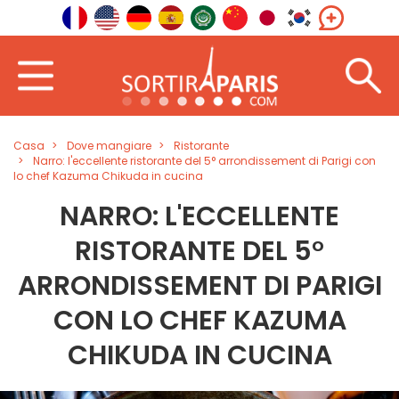
Casa
Dove mangiare
Ristorante
Narro: l'eccellente ristorante del 5° arrondissement di Parigi con
lo chef Kazuma Chikuda in cucina
NARRO: L'ECCELLENTE
RISTORANTE DEL 5°
ARRONDISSEMENT DI PARIGI
CON LO CHEF KAZUMA
CHIKUDA IN CUCINA