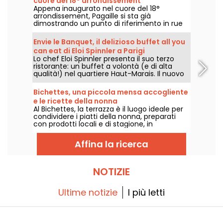
cuore del 18° arrondissement
Appena inaugurato nel cuore del 18°
arrondissement, Pagaille si sta già
dimostrando un punto di riferimento in rue
Ramey, con i suoi piatti bistronomici allegri e
liberi.
Envie le Banquet, il delizioso buffet all you
can eat di Eloi Spinnler a Parigi
Lo chef Eloi Spinnler presenta il suo terzo
ristorante: un buffet a volontà (e di alta
qualità!) nel quartiere Haut-Marais. Il nuovo
ristorante, chiamato Envie le Banquet,
unisce buon gusto, prezzi interessanti e
Bichettes, una piccola mensa accogliente
diversità. Qualcosa per tutti i gusti!
e le ricette della nonna
Al Bichettes, la terrazza è il luogo ideale per
condividere i piatti della nonna, preparati
con prodotti locali e di stagione, in
un'atmosfera ultra-conviviale. Cibo
semplice e confortante!
Affina la ricerca
NOTIZIE
Ultime notizie
I più letti