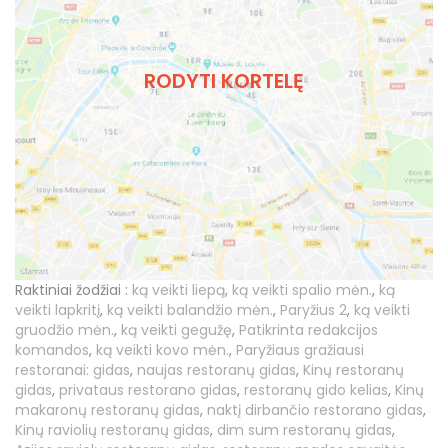
RODYTI KORTELĘ
Raktiniai žodžiai :
ką veikti liepą
,
ką veikti spalio mėn.
,
ką
veikti lapkritį
,
ką veikti balandžio mėn.
,
Paryžius 2
,
ką veikti
gruodžio mėn.
,
ką veikti gegužę
,
Patikrinta redakcijos
komandos
,
ką veikti kovo mėn.
,
Paryžiaus gražiausi
restoranai: gidas
,
naujas restoranų gidas
,
Kinų restoranų
gidas
,
privataus restorano gidas
,
restoranų gido kelias
,
Kinų
makaronų restoranų gidas
,
naktį dirbančio restorano gidas
,
Kinų raviolių restoranų gidas
,
dim sum restoranų gidas
,