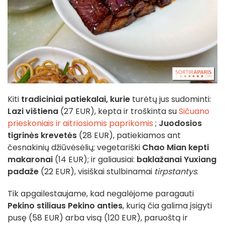
Kiti
tradiciniai patiekalai, kurie
turėtų jus sudominti:
Lazi vištiena
(27 EUR), kepta ir troškinta su
Sičuano
prieskoniais ir aitriosiomis paprikomis
;
Juodosios
tigrinės krevetės
(28 EUR), patiekiamos ant
česnakinių džiūvėsėlių; vegetariški
Chao Mian kepti
makaronai
(14 EUR); ir galiausiai:
baklažanai Yuxiang
padaže
(22 EUR), visiškai stulbinamai
tirpstantys
.
Tik apgailestaujame, kad negalėjome paragauti
Pekino stiliaus Pekino anties
, kurią čia galima įsigyti
pusę (58 EUR) arba visą (120 EUR), paruoštą ir