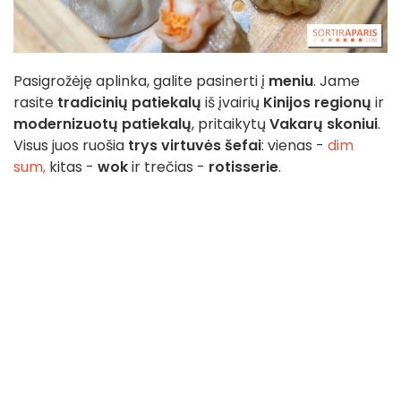
Pasigrožėję aplinka, galite pasinerti į
meniu
. Jame
rasite
tradicinių patiekalų
iš įvairių
Kinijos regionų
ir
modernizuotų patiekalų
, pritaikytų
Vakarų skoniui
.
Visus juos ruošia
trys virtuvės šefai
: vienas -
dim
sum,
kitas -
wok
ir trečias -
rotisserie
.