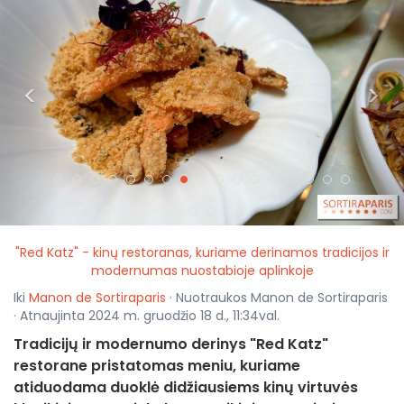
<
>
"Red Katz" - kinų restoranas, kuriame derinamos tradicijos ir
modernumas nuostabioje aplinkoje
Iki
Manon de Sortiraparis
· Nuotraukos Manon de Sortiraparis
· Atnaujinta 2024 m. gruodžio 18 d., 11:34val.
Tradicijų ir modernumo derinys "Red Katz"
restorane pristatomas meniu, kuriame
atiduodama duoklė didžiausiems kinų virtuvės