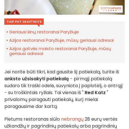
TAIP PAT SKAITYKITE
Geriausi kinų restoranai Paryžiuje
Azijos restoranai Paryžiuje, mūsų geriausi adresai
Azijos gatvės maisto restoranai Paryžiuje, mūsų
geriausi adresai
Jei norite būti tikri, kad gausite šį patiekalą, turite iš
anksto užsisakyti
patiekalą
- pirmąjį patiekalą
sudaro tik traški odelė, suvyniota į paplotėlį, o antrąjį
- su troškintais ryžiais. Tai vienas iš "
Red Katz
"
privalomų paragauti patiekalų, kurį mielai
paragausime dar kartą.
Pietums restoranas siūlo
nebrangų
28 eurų vertės
užkandžių ir pagrindinių patiekalų arba pagrindinių