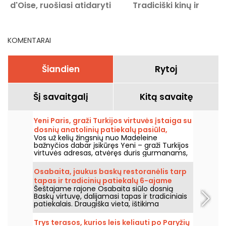
d'Oise, ruošiasi atidaryti
Tradiciški kinų ir
ir samdo savo personalą
vietnamiečių patiekalai
KOMENTARAI
Šiandien
Rytoj
Šį savaitgalį
Kitą savaitę
Yeni Paris, graži Turkijos virtuvės įstaiga su
dosnių anatolinių patiekalų pasiūla,
Vos už kelių žingsnių nuo Madeleine
Madeleinės rajone
bažnyčios dabar įsikūręs Yeni – graži Turkijos
virtuvės adresas, atvėręs duris gurmanams,
mėgstantiems saulėto ir sodraus skonio
patiekalus nuo 2025 metų pabaigos.
Osabaita, jaukus baskų restoranėlis tarp
Draugiška atmosfera, puiki vieta vakaro
tapas ir tradicinių patiekalų 6-ajame
aperityvui prie mezze, o svetingumas toks
Šeštajame rajone Osabaita siūlo dosnią
rajone.
pat šiltas kaip ir patiekalai.
Baskų virtuvę, dalijamasi tapas ir tradiciniais
patiekalais. Draugiška vieta, ištikima
Pietvakarių Vakarų regiono gaminiams ir
vertybėms.
Trys terasos, kurios leis keliauti po Paryžių