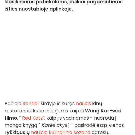
klasikiniams patiekalams, puikiai pagamintiems
išties nuostabioje aplinkoje.
Pačioje
Sentier
širdyje įsikūręs
naujas
kinų
restoranas, kurio interjeras kaip iš
Wong Kar-wai
filmo
. "
Red Katz"
, kaip jis vadinamas - nuoroda į
manga knygą "
Katės akys"
, - pasirodė esąs vienas
ryškiausių
naujojo kulinarinio sezono
adresų.