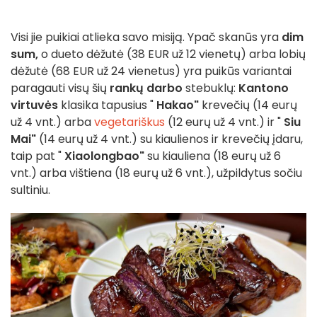
Visi jie puikiai atlieka savo misiją. Ypač skanūs yra
dim
sum,
o dueto dėžutė (38 EUR už 12 vienetų) arba lobių
dėžutė (68 EUR už 24 vienetus) yra puikūs variantai
paragauti visų šių
rankų darbo
stebuklų:
Kantono
virtuvės
klasika tapusius "
Hakao"
krevečių (14 eurų
už 4 vnt.) arba
vegetariškus
(12 eurų už 4 vnt.) ir "
Siu
Mai"
(14 eurų už 4 vnt.) su kiaulienos ir krevečių įdaru,
taip pat "
Xiaolongbao"
su kiauliena (18 eurų už 6
vnt.) arba vištiena (18 eurų už 6 vnt.), užpildytus sočiu
sultiniu.