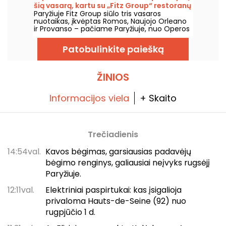
šią vasarą, kartu su „Fitz Group“ restoranų
Paryžiuje Fitz Group siūlo tris vasaros
grupe.
nuotaikas, įkvėptas Romos, Naujojo Orleano
ir Provanso – pačiame Paryžiuje, nuo Operos
iki Eifelio bokšto. Kiekviena vieta, su savo
terasa, siūlo visavertę sustojimą, neišeinant
Patobulinkite paiešką
iš sostinės.
ŽINIOS
Informacijos viela
+ Skaito
Trečiadienis
14:54val.
Kavos bėgimas, garsiausias padavėjų
bėgimo renginys, galiausiai neįvyks rugsėjį
Paryžiuje.
12:11val.
Elektriniai paspirtukai: kas įsigalioja
privaloma Hauts-de-Seine (92) nuo
rugpjūčio 1 d.