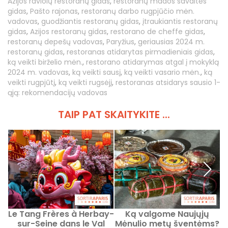
Azijos raviolų restoranų gidas
,
restoranų mados savaitės
gidas
,
Pašto rajonas
,
restoranų darbo rugpjūčio mėn.
vadovas
,
guodžiantis restoranų gidas
,
įtraukiantis restoranų
gidas
,
Azijos restoranų gidas
,
restorano de cheffe gidas
,
restoranų depešų vadovas
,
Paryžius
,
geriausias 2024 m.
restoranų gidas
,
restoranas atidarytas pirmadieniais gidas
,
ką veikti birželio mėn.
,
restorano atidarymas atgal į mokyklą
2024 m. vadovas
,
ką veikti sausį
,
ką veikti vasario mėn.
,
ką
veikti rugpjūtį
,
ką veikti rugsėjį
,
restoranas atsidarys sausio 1-
ąją: rekomendacijų vadovas
TAIP PAT SKAITYKITE ...
Le Tang Frères à Herbay-
Ką valgome Naujųjų
sur-Seine dans le Val
Mėnulio metų šventėms?
P