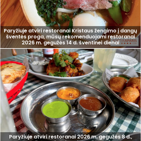
Paryžiuje atviri restoranai Kristaus žengimo į dangų
šventės proga, mūsų rekomenduojami restoranai
2026 m. gegužės 14 d. šventinei dienai
Paryžiuje atviri restoranai 2026 m. gegužės 8 d.,