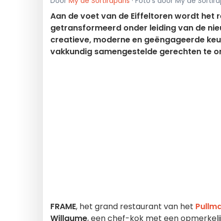
Door
My de Sortiraparis
· Foto's door My de Sortira
Aan de voet van de Eiffeltoren wordt het r
getransformeerd onder leiding van de ni
creatieve, moderne en geëngageerde keuk
vakkundig samengestelde gerechten te on
FRAME
, het grand restaurant van het
Pullma
Willaume
, een chef-kok met een opmerkelijk