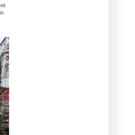
ent
in