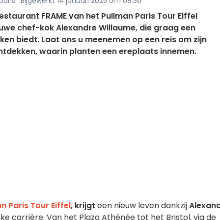
paris · Bijgewerkt 14 januari 2025 om 08:36
estaurant FRAME van het Pullman Paris Tour Eiffel
euwe chef-kok Alexandre Willaume, die graag een
en biedt. Laat ons u meenemen op een reis om zijn
tdekken, waarin planten een ereplaats innemen.
n Paris Tour Eiffel
, krijgt
een nieuw leven dankzij
Alexan
e carrière. Van het Plaza Athénée tot het Bristol, via de