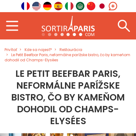
Privítať
Kde sa najesť?
Reštaurácia
Le Petit Beefbar Paris, neformálne parížske bistro, čo by kameňom
dohodil od Champs-Elysées
LE PETIT BEEFBAR PARIS,
NEFORMÁLNE PARÍŽSKE
BISTRO, ČO BY KAMEŇOM
DOHODIL OD CHAMPS-
ELYSÉES