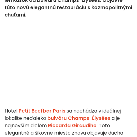
len kúsok od bulváru Champs-Élysées. Objavte
túto novú elegantnú reštauráciu s kozmopolitnými
chuťami.
Hotel
Petit Beefbar Paris
sa nachádza v ideálnej
lokalite neďaleko
bulváru Champs-Élysées
a je
najnovším dielom
Riccarda Giraudiho
. Toto
elegantné a šikovné miesto znovu objavuje ducha