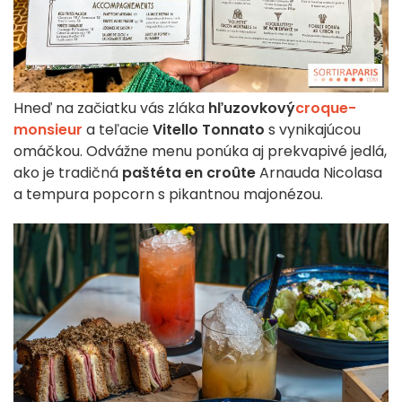
Hneď na začiatku vás zláka
hľuzovkový
croque-
monsieur
a teľacie
Vitello Tonnato
s vynikajúcou
omáčkou. Odvážne menu ponúka aj prekvapivé jedlá,
ako je tradičná
paštéta en croûte
Arnauda Nicolasa
a tempura popcorn s pikantnou majonézou.