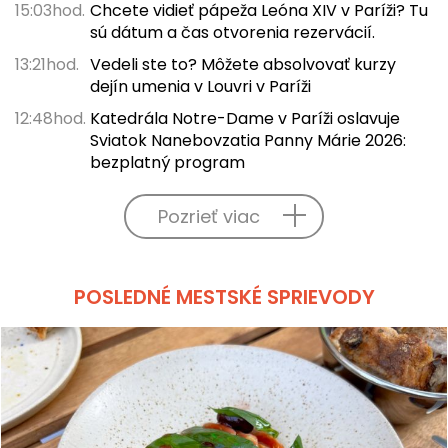
15:03hod.
Chcete vidieť pápeža Leóna XIV v Paríži? Tu
sú dátum a čas otvorenia rezervácií.
13:21hod.
Vedeli ste to? Môžete absolvovať kurzy
dejín umenia v Louvri v Paríži
12:48hod.
Katedrála Notre-Dame v Paríži oslavuje
Sviatok Nanebovzatia Panny Márie 2026:
bezplatný program
Pozrieť viac
POSLEDNÉ MESTSKÉ SPRIEVODY