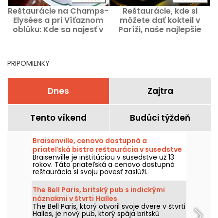
Reštaurácie na Champs-
Reštaurácie, kde si
R
Elysées a pri Víťaznom
môžete dať kokteil v
oblúku: Kde sa najesť v
Paríži, naše najlepšie
N
týchto štvrtiach Paríža?
adresy
PRIPOMIENKY
Dnes
Zajtra
Tento víkend
Budúci týždeň
Braisenville, cenovo dostupná a
priateľská bistro reštaurácia v susedstve
Braisenville je inštitúciou v susedstve už 13
rokov. Táto priateľská a cenovo dostupná
reštaurácia si svoju povesť zaslúži.
The Bell Paris, britský pub s indickými
náznakmi v štvrti Halles
The Bell Paris, ktorý otvoril svoje dvere v štvrti
Halles, je nový pub, ktorý spája britskú