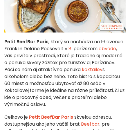
Petit BeefBar Paris
, ktorý sa nachádza na 16 avenue
Franklin Delano Roosevelt v
8.
parížskom
obvode
,
vás privíta v prostredí, ktoré je tradičné aj moderné
a ponúka skvelý zážitok pre turistov aj Parížanov.
Páči sa nám aj atraktívna ponuka
koktailov
s
alkoholom alebo bez neho. Toto bistro s kapacitou
60 miest a možnosťou ubytovať až 80 osôb v
koktailovej forme je ideálne na rôzne príležitosti, či už
ide o pracovný obed, večer s priateľmi alebo
výnimočnú oslavu.
Celkovo je
Petit BeefBar Paris
skvelou adresou,
dostupnejšou ako jeho väčší brat
Beefbar
, pre