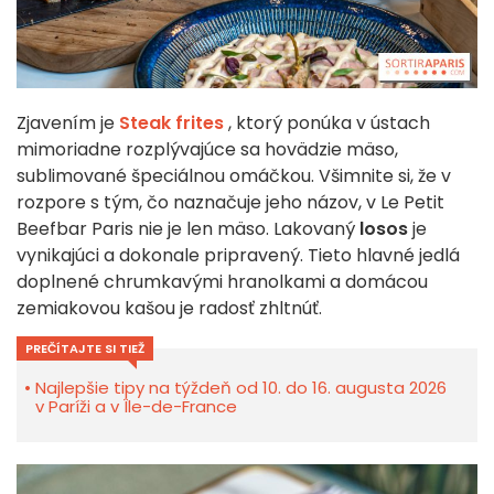
Zjavením je
Steak frites
, ktorý ponúka v ústach
mimoriadne rozplývajúce sa hovädzie mäso,
sublimované špeciálnou omáčkou. Všimnite si, že v
rozpore s tým, čo naznačuje jeho názov, v Le Petit
Beefbar Paris nie je len mäso. Lakovaný
losos
je
vynikajúci a dokonale pripravený. Tieto hlavné jedlá
doplnené chrumkavými hranolkami a domácou
zemiakovou kašou je radosť zhltnúť.
PREČÍTAJTE SI TIEŽ
Najlepšie tipy na týždeň od 10. do 16. augusta 2026
v Paríži a v Île-de-France