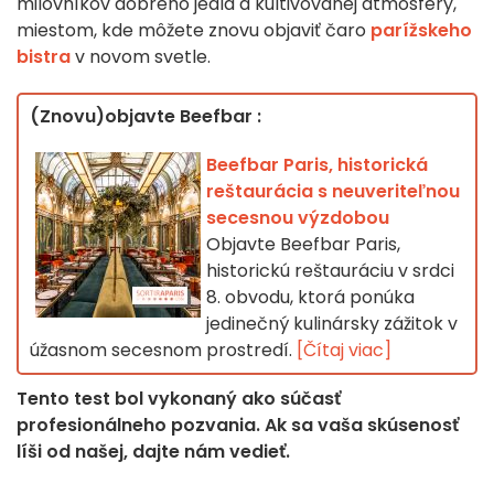
milovníkov dobrého jedla a kultivovanej atmosféry,
miestom, kde môžete znovu objaviť čaro
parížskeho
bistra
v novom svetle.
(Znovu)objavte Beefbar :
Beefbar Paris, historická
reštaurácia s neuveriteľnou
secesnou výzdobou
Objavte Beefbar Paris,
historickú reštauráciu v srdci
8. obvodu, ktorá ponúka
jedinečný kulinársky zážitok v
úžasnom secesnom prostredí.
[Čítaj viac]
Tento test bol vykonaný ako súčasť
profesionálneho pozvania. Ak sa vaša skúsenosť
líši od našej, dajte nám vedieť.