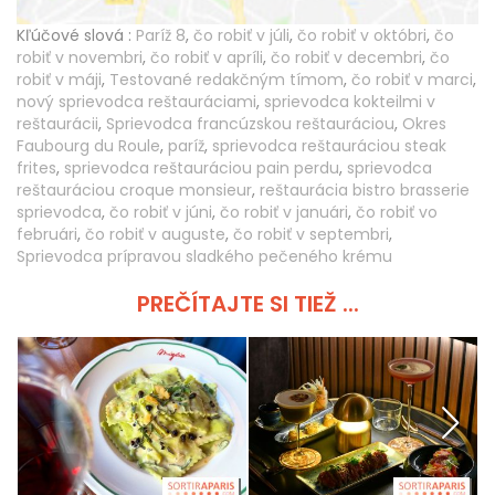
Kľúčové slová :
Paríž 8
,
čo robiť v júli
,
čo robiť v októbri
,
čo
robiť v novembri
,
čo robiť v apríli
,
čo robiť v decembri
,
čo
robiť v máji
,
Testované redakčným tímom
,
čo robiť v marci
,
nový sprievodca reštauráciami
,
sprievodca kokteilmi v
reštaurácii
,
Sprievodca francúzskou reštauráciou
,
Okres
Faubourg du Roule
,
paríž
,
sprievodca reštauráciou steak
frites
,
sprievodca reštauráciou pain perdu
,
sprievodca
reštauráciou croque monsieur
,
reštaurácia bistro brasserie
sprievodca
,
čo robiť v júni
,
čo robiť v januári
,
čo robiť vo
februári
,
čo robiť v auguste
,
čo robiť v septembri
,
Sprievodca prípravou sladkého pečeného krému
PREČÍTAJTE SI TIEŽ ...