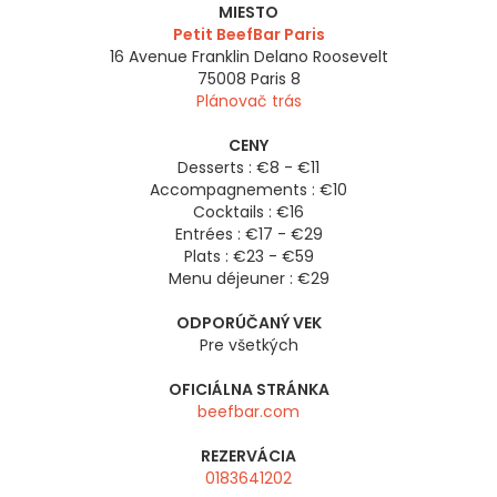
MIESTO
Petit BeefBar Paris
16 Avenue Franklin Delano Roosevelt
75008
Paris 8
Plánovač trás
CENY
Desserts : €8 - €11
Accompagnements : €10
Cocktails : €16
Entrées : €17 - €29
Plats : €23 - €59
Menu déjeuner : €29
ODPORÚČANÝ VEK
Pre všetkých
OFICIÁLNA STRÁNKA
beefbar.com
REZERVÁCIA
0183641202