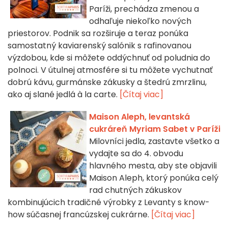
Paríži, prechádza zmenou a
odhaľuje niekoľko nových
priestorov. Podnik sa rozširuje a teraz ponúka
samostatný kaviarenský salónik s rafinovanou
výzdobou, kde si môžete oddýchnuť od poludnia do
polnoci. V útulnej atmosfére si tu môžete vychutnať
dobrú kávu, gurmánske zákusky a štedrú zmrzlinu,
ako aj slané jedlá à la carte.
[Čítaj viac]
Maison Aleph, levantská
cukráreň Myriam Sabet v Paríži
Milovníci jedla, zastavte všetko a
vydajte sa do 4. obvodu
hlavného mesta, aby ste objavili
Maison Aleph, ktorý ponúka celý
rad chutných zákuskov
kombinujúcich tradičné výrobky z Levanty s know-
how súčasnej francúzskej cukrárne.
[Čítaj viac]