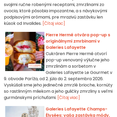
svojimi ručne robenými receptami, zmrzlinami zo
ovocia, ktoré pôsobia impozantne, a s návykovými
podpisovými arómami, pre mrazivú zastávku len
kúsok od Invalides.
[Čítaj viac]
Pierre Hermé otvára pop-up s
originálnymi zmrbinami v
Galeries Lafayette
Cukráren Pierre Hermé otvorí
pop-up venovaný výlučne jeho
zmrzlinám a sorbetom v
Galeries Lafayette Le Gourmet v
9. obvode Paríža, od 2. júla do 2. septembra 2026.
Vyskúšali sme jeho jedinečné zmrzlé brioche, kornúty
so rastlinným mliekom a jeho guličky zmrzliny s veľmi
gurmánskymi príchuťami.
[Čítaj viac]
Galeries Lafayette Champs-
Élysées: vaša zastávka módy,