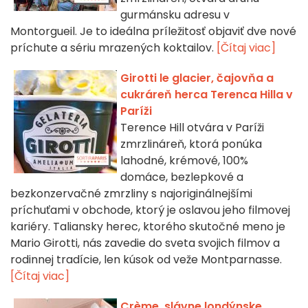
gurmánsku adresu v
Montorgueil. Je to ideálna príležitosť objaviť dve nové
príchute a sériu mrazených koktailov.
[Čítaj viac]
Girotti le glacier, čajovňa a
cukráreň herca Terenca Hilla v
Paríži
Terence Hill otvára v Paríži
zmrzlináreň, ktorá ponúka
lahodné, krémové, 100%
domáce, bezlepkové a
bezkonzervačné zmrzliny s najoriginálnejšími
príchuťami v obchode, ktorý je oslavou jeho filmovej
kariéry. Taliansky herec, ktorého skutočné meno je
Mario Girotti, nás zavedie do sveta svojich filmov a
rodinnej tradície, len kúsok od veže Montparnasse.
[Čítaj viac]
Crème, slávne londýnske