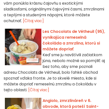
vám ponúkla krásnu čajovňu s exotickými
sladkosťami, originálnymi čajovými časmi, zmrzlinami
a teplými a studenými nápojmi, ktoré môžete
ochutnať.
[Čítaj viac]
Les Chocolats de Vétheuil (95),
vynikajúca remeselná
čokoláda a zmrzlina, ktorú si
môžete dopriať
Keď sme ju navštívili začiatkom
júna, nebolo možné sa pomýliť: aj
bez toho, aby sme poznali
adresu Chocolats de Vétheuil, bolo ľahké obchod
spoznať vďaka fronte. Je to skvelé miesto, kde si
môžete dopriať remeselnú zmrzlinu a čokoládu v
tejto oblasti.
[Čítaj viac]
Angiolo, zmrzlináreň v 6.
obvode, ktorá poteší Saint-