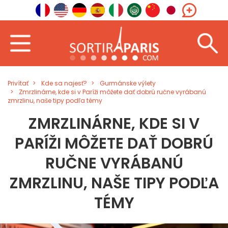
Privítať
Kde sa najesť?
Gurmánske výlety
Zmrzlinárne, kde si v Paríži môžete dať dobrú ručne vyrábanú
zmrzlinu, naše tipy podľa témy
ZMRZLINÁRNE, KDE SI V
PARÍŽI MÔŽETE DAŤ DOBRÚ
RUČNE VYRÁBANÚ
ZMRZLINU, NAŠE TIPY PODĽA
TÉMY