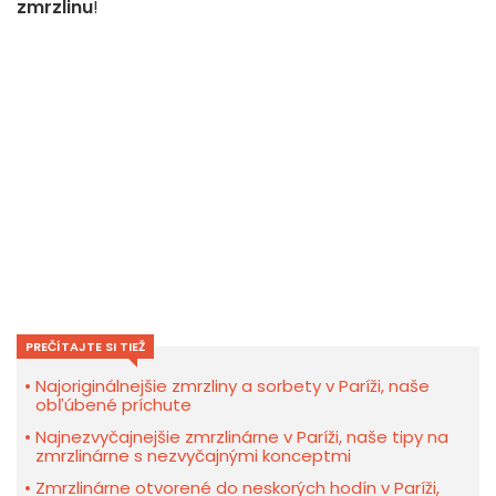
zmrzlinu
!
PREČÍTAJTE SI TIEŽ
Najoriginálnejšie zmrzliny a sorbety v Paríži, naše
obľúbené príchute
Najnezvyčajnejšie zmrzlinárne v Paríži, naše tipy na
zmrzlinárne s nezvyčajnými konceptmi
Zmrzlinárne otvorené do neskorých hodín v Paríži,