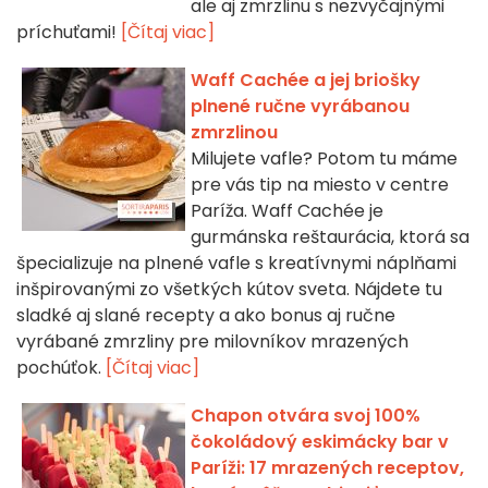
ale aj zmrzlinu s nezvyčajnými
príchuťami!
[Čítaj viac]
Waff Cachée a jej briošky
plnené ručne vyrábanou
zmrzlinou
Milujete vafle? Potom tu máme
pre vás tip na miesto v centre
Paríža. Waff Cachée je
gurmánska reštaurácia, ktorá sa
špecializuje na plnené vafle s kreatívnymi náplňami
inšpirovanými zo všetkých kútov sveta. Nájdete tu
sladké aj slané recepty a ako bonus aj ručne
vyrábané zmrzliny pre milovníkov mrazených
pochúťok.
[Čítaj viac]
Chapon otvára svoj 100%
čokoládový eskimácky bar v
Paríži: 17 mrazených receptov,