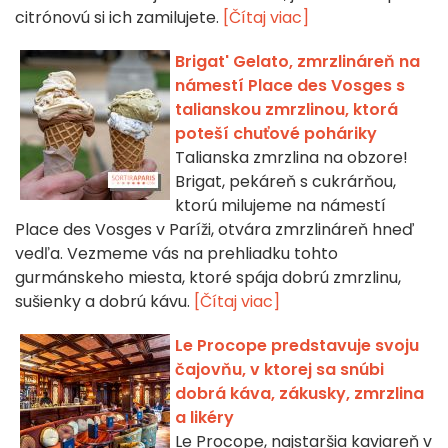
citrónovú si ich zamilujete.
[Čítaj viac]
Brigat' Gelato, zmrzlináreň na
námestí Place des Vosges s
talianskou zmrzlinou, ktorá
poteší chuťové poháriky
Talianska zmrzlina na obzore!
Brigat, pekáreň s cukrárňou,
ktorú milujeme na námestí
Place des Vosges v Paríži, otvára zmrzlináreň hneď
vedľa. Vezmeme vás na prehliadku tohto
gurmánskeho miesta, ktoré spája dobrú zmrzlinu,
sušienky a dobrú kávu.
[Čítaj viac]
Le Procope predstavuje svoju
čajovňu, v ktorej sa snúbi
dobrá káva, zákusky, zmrzlina
a likéry
Le Procope, najstaršia kaviareň v