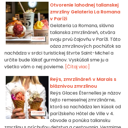
Otvorenie lahodnej talianskej
zmrzliny Gelateria La Romana
v Paríži
Gelateria La Romana, slávna
talianska zmrzlináreň, otvára
svoju prvú čajovňu v Paríži. Táto
oáza zmrzlinových pochúťok sa
nachádza v srdci turistickej štvrte Saint-Michel a
určite bude lákať gurmánov. Vyskúšali sme ju a
všetko vám o nej povieme.
[Čítaj viac]
Reÿs, zmrzlináreň v Marais s
bláznivou zmrzlinou
Reÿs Glaces Éternelles je názov
tejto remeselnej zmrzlinárne,
ktorá sa nachádza len kúsok od
parížskeho Hôtel de Ville v 4.
obvode a ponúka taliansku
zmrzlinu s príchuťou detstva a cestovania. Vezmime