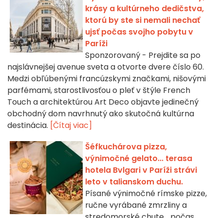
krásy a kultúrneho dedičstva,
ktorú by ste si nemali nechať
ujsť počas svojho pobytu v
Paríži
Sponzorovaný - Prejdite sa po
najslávnejšej avenue sveta a otvorte dvere číslo 60.
Medzi obľúbenými francúzskymi značkami, nišovými
parfémami, starostlivosťou o pleť v štýle French
Touch a architektúrou Art Deco objavte jedinečný
obchodný dom navrhnutý ako skutočná kultúrna
destinácia.
[Čítaj viac]
Šéfkuchárova pizza,
výnimočné gelato... terasa
hotela Bvlgari v Paríži strávi
leto v talianskom duchu.
Písané výnimočné rímske pizze,
ručne vyrábané zmrzliny a
stredomorské chute... počas