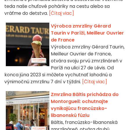
teda naše chuťové poháriky na cestu alebo sa
vráťme do detstva.
[Čítaj viac]
Výrobca zmrzliny Gérard
Taurin v Paríži, Meilleur Ouvrier
de France
Výrobca zmrzliny Gérard Taurin,
Meilleur Ouvrier de France,
otvára svoju prvú zmrzlináreň v
Paríži na ulici 27 de Lévis. Od
konca júna 2023 si môžete vychutnať lahodnú a
výnimočnú zmrzlinu 7 dní v týždni.
[Čítaj viac]
Zmrzlina Bältis prichádza do
Montorgueil: ochutnajte
vynikajúcu francúzsko-
libanonskú fúziu
Bältis, francúzsko-libanonská
zmrzlináreň, otvára druhú