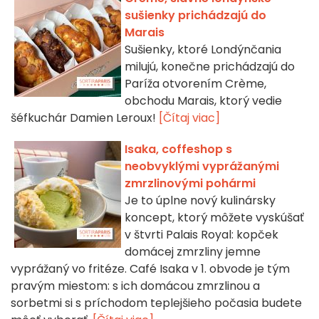
sušienky prichádzajú do
Marais
Sušienky, ktoré Londýnčania
milujú, konečne prichádzajú do
Paríža otvorením Crème,
obchodu Marais, ktorý vedie
šéfkuchár Damien Leroux!
[Čítaj viac]
Isaka, coffeshop s
neobvyklými vyprážanými
zmrzlinovými pohármi
Je to úplne nový kulinársky
koncept, ktorý môžete vyskúšať
v štvrti Palais Royal: kopček
domácej zmrzliny jemne
vyprážaný vo fritéze. Café Isaka v 1. obvode je tým
pravým miestom: s ich domácou zmrzlinou a
sorbetmi si s príchodom teplejšieho počasia budete