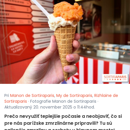
Pri
Manon de Sortiraparis
,
My de Sortiraparis
,
Rizhlaine de
Sortiraparis
· Fotografie Manon de Sortiraparis ·
Aktualizovaný 20. november 2025 o 11:44hod.
Prečo nevyužiť teplejšie počasie a neobjaviť, čo si
pre nás parížske zmrzlinárne pripravili? Tu sú