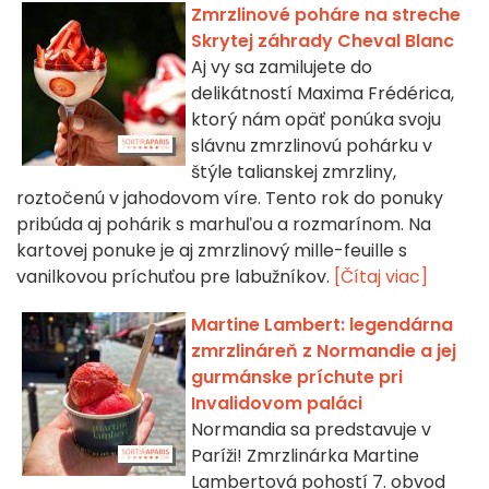
Zmrzlinové poháre na streche
Skrytej záhrady Cheval Blanc
Aj vy sa zamilujete do
delikátností Maxima Frédérica,
ktorý nám opäť ponúka svoju
slávnu zmrzlinovú pohárku v
štýle talianskej zmrzliny,
roztočenú v jahodovom víre. Tento rok do ponuky
pribúda aj pohárik s marhuľou a rozmarínom. Na
kartovej ponuke je aj zmrzlinový mille-feuille s
vanilkovou príchuťou pre labužníkov.
[Čítaj viac]
Martine Lambert: legendárna
zmrzlináreň z Normandie a jej
gurmánske príchute pri
Invalidovom paláci
Normandia sa predstavuje v
Paríži! Zmrzlinárka Martine
Lambertová pohostí 7. obvod