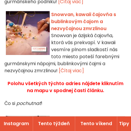
gurmánskeho podniku!
[Čítaj viac]
Snowvan, kawaii čajovňa s
bublinkovým čajom a
nezvyčajnou zmrzlinou
Snowvan je ázijská čajovňa,
ktorá vás prekvapí. V kawaii
vesmíre plnom sladkostí nás
toto miesto poteší farebnými
gurmánskymi nápojmi, bublinkovými čajmi a
nezvyčajnou zmrzlinou!
[Čítaj viac]
Polohu všetkých týchto adries nájdete kliknutím
na mapu v spodnej časti článku.
Čo si
pochutnať
!
Instagram
Tento týždeň
Tento víkend
Tipy