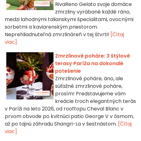
RivaReno Gelato svoje domáce
zmrzliny vyrábané každé ráno,
medzi lahodnými talianskymi špecialitami, ovocnými
sorbetmi a kaviarenským priestorom.
Neprehliadnuteľná zmrzlináreň v tej štvrti!
[Čítaj
viac]
Zmrzlinové poháre: 3 štýlové
terasy Paríža na dokonalé
potešenie
Zmrzlinové poháre, áno, ale
súťažné zmrzlinové poháre,
prosím! Predstavujeme vám
kreácie troch elegantných terás
v Paríži na leto 2026, od rooftopu Cheval Blanc v
prvom obvode po kvitnúci patio George V v ôsmom,
až po tajnú záhradu Shangri-La v šestnástom.
[Čítaj
viac]