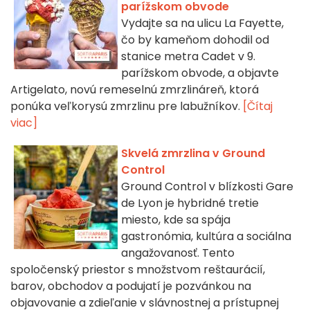
parížskom obvode
Vydajte sa na ulicu La Fayette,
čo by kameňom dohodil od
stanice metra Cadet v 9.
parížskom obvode, a objavte
Artigelato, novú remeselnú zmrzlináreň, ktorá
ponúka veľkorysú zmrzlinu pre labužníkov.
[Čítaj
viac]
Skvelá zmrzlina v Ground
Control
Ground Control v blízkosti Gare
de Lyon je hybridné tretie
miesto, kde sa spája
gastronómia, kultúra a sociálna
angažovanosť. Tento
spoločenský priestor s množstvom reštaurácií,
barov, obchodov a podujatí je pozvánkou na
objavovanie a zdieľanie v slávnostnej a prístupnej