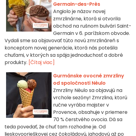
Germain-des-Près
Angiolo je názov novej
zmrzlinárne, ktorá si otvorila
obchod na rušnom bulvári Saint-
Germain v 6. parížskom obvode.
Vydali sme sa objavovať túto novú zmrzlináreň s
konceptom novej generácie, ktorá nás potešila
chuťami, v ktorých sa spája jednoduchosť a dobré
produkty.
[Čítaj viac]
Gurmánske ovocné zmrzliny
od spoločnosti Nèulo
Zmrzliny Nèulo sa objavujú na
vrchole sezóny! Zmrzlina, ktorú
ručne vyrába majster v
Provence, obsahuje v priemere
70 % čerstvého ovocia. Dá sa
teda povedať, že chuť tam rozhodne je. Od
lieskovoorieškovej cez čokoládovú, jahodovú až po