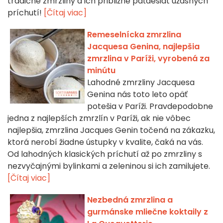
tradičné zmrzliny a ich približne päťdesiat úžasných
príchutí!
[Čítaj viac]
Remeselnícka zmrzlina
Jacquesa Genina, najlepšia
zmrzlina v Paríži, vyrobená za
minútu
Lahodné zmrzliny Jacquesa
Genina nás toto leto opäť
potešia v Paríži. Pravdepodobne
jedna z najlepších zmrzlín v Paríži, ak nie vôbec
najlepšia, zmrzlina Jacques Genin točená na zákazku,
ktorá nerobí žiadne ústupky v kvalite, čaká na vás.
Od lahodných klasických príchutí až po zmrzliny s
nezvyčajnými bylinkami a zeleninou si ich zamilujete.
[Čítaj viac]
Nezbedná zmrzlina a
gurmánske mliečne koktaily z