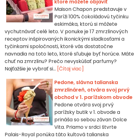
ktoré môžete objaviť
Maison Chapon predstavuje v
Paríži 100% čokoládovú tyčinku
eskimáka, ktorú si môžete
vychutnávať celé leto. V ponuke je 17 zmrzlinových
receptov inšpirovaných ikonickými sladkosťami a
tyčinkami spoločnosti, ktoré vás dostatočne
navnadia na toto leto, ktoré sľubuje byť horúce. Máte
chuť na zmrzlinu? Prečo nevyskúšať parfumy?
Najťažšie je vybrať si...
[Čítaj viac]
Pedone, slávna talianska
zmrzlináreň, otvára svoj prvý
obchod v 1. parížskom obvode
Pedone otvára svoj prvý
parížsky butik v 1. obvode a
prináša so sebou závan Dolce
Vita. Priamo v srdci štvrte
Palais-Royal ponúka táto kultová talianska