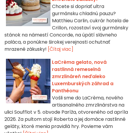
Chcete si dopriať ultra
gurmánsku chladnú pauzu?
Matthieu Carlin, cukrár hotela de
Crillon, rozostaví svoj gurmánsky
stánok na námestí Concorde, na úpätí slávneho
paláca, a ponúkne širokej verejnosti ochutnať
mrazené zákusky!
[Čítaj viac]
LaCrèma gelato, nová
rastlinná remeselná
zmrzlináreň neďaleko
Luxemburských záhrad a
Panthéonu
Vošli sme do LaCrèma, nového
artisanalného zmrzlinárstva na
ulici Soufflot v 5. obvode Paríža, otvoreného od apríla
2026. Za pultom stojí Roberta a jej domáce rastlinné
geláty, ktoré menia pravidlá hry. Povieme vám