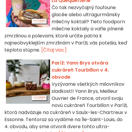
La Quequetterie
Čo tak nezvyčajný foufoune
glacée alebo ultragurmánsky
mliečny koktail? Tieto foodporn
mliečne koktaily a vafle plnené
zmrzlinou a polevami, ktoré určite patria k
najneobvyklejším zmrzlinám v Paríži, vás potešia, keď
teplota stúpne.
[Čítaj viac]
Paríž: Yann Brys otvára
cukráreň Tourbillon v 4.
obvode
Vyzývame všetkých milovníkov
sladkostí! Yann Brys, Meilleur
Ouvrier de France, otvoril svoju
novú cukráreň Tourbillon v Paríži,
ktorá nadväzuje na cukráreň v Saulx-les-Chartreux v
Essonne. Tentoraz sa vydáme na Île-Saint-Louis, do
4. obvodu, aby sme otvorili dvere tohto ultra-