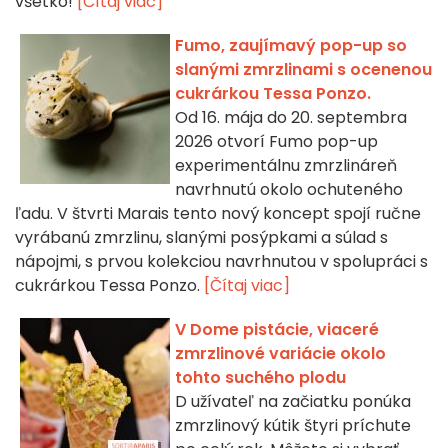
všetko!
[Čítaj viac]
Fumo, zaujímavý pop-up so
slanými zmrzlinami s ocenenou
cukrárkou Tessa Ponzo.
Od 16. mája do 20. septembra
2026 otvorí Fumo pop-up
experimentálnu zmrzlináreň
navrhnutú okolo ochuteného
ľadu. V štvrti Marais tento nový koncept spojí ručne
vyrábanú zmrzlinu, slanými posýpkami a súlad s
nápojmi, s prvou kolekciou navrhnutou v spolupráci s
cukrárkou Tessa Ponzo.
[Čítaj viac]
V Dome pistácie, viaceré
zmrzlinové variácie okolo
tohto suchého plodu
D užívateľ na začiatku ponúka
zmrzlinový kútik štyri príchute