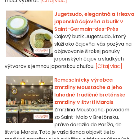
môcť vyberať.
[Čítaj viac]
Jugetsudo, elegantná a triezva
japonská čajovňa a butik v
Saint-Germain-des-Prés
Čajový butik Jugetsudo, ktorý
slúži ako čajovňa, vás pozýva na
objavovanie širokej ponuky
japonských čajov a sladkých
výtvorov s jemnou japonskou chuťou.
[Čítaj viac]
Remeselnícky výrobca
zmrzliny Moustache a jeho
lahodné tradičné bretónske
zmrzliny v štvrti Marais
Zmrzlina Moustache, pôvodom
zo Saint-Malo v Bretónsku,
práve dorazila do Paríža, do
štvrte Marais. Toto je vaša šanca objaviť tieto