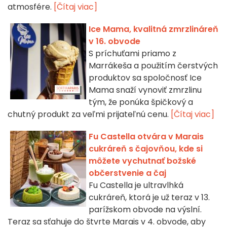
atmosfére.
[Čítaj viac]
Ice Mama, kvalitná zmrzlináreň
v 16. obvode
S príchuťami priamo z
Marrákeša a použitím čerstvých
produktov sa spoločnosť Ice
Mama snaží vynoviť zmrzlinu
tým, že ponúka špičkový a
chutný produkt za veľmi prijateľnú cenu.
[Čítaj viac]
Fu Castella otvára v Marais
cukráreň s čajovňou, kde si
môžete vychutnať božské
občerstvenie a čaj
Fu Castella je ultravlhká
cukráreň, ktorá je už teraz v 13.
parížskom obvode na výslní.
Teraz sa sťahuje do štvrte Marais v 4. obvode, aby