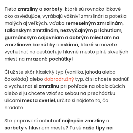
Tieto
zmrzliny
a
sorbety
, ktoré sú rovnako lákavé
ako osviežujúce, vyrábajú vášniví zmrzlinári a potešia
malých aj veľkých. Vďaka
remeselným zmrzlinám
,
talianskym zmrzlinám
,
nezvyčajným príchutiam
,
gurmánskym čajovniam
a
dobrým miestam na
zmrzlinové kornútiky
a
eskimá, ktoré
si môžete
vychutnať na cestách, je hlavné mesto plné skvelých
miest na
mrazené pochúťky
!
Či už ste skôr klasický typ (vanilka, jahoda alebo
čokoláda) alebo
dobrodružný
typ, či si chcete sadnúť
a vychutnať
si zmrzlinu
pri pohľade na okoloidúcich
alebo si ju chcete vziať so sebou na prechádzku
ulicami
mesta svetiel
, určite si nájdete to, čo
hľadáte.
Ste pripravení ochutnať
najlepšie zmrzliny
a
sorbety
v hlavnom meste? Tu sú
naše tipy na