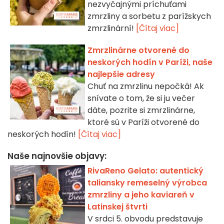
nezvyčajnými príchuťami
zmrzliny a sorbetu z parížskych
zmrzlinární!
[Čítaj viac]
Zmrzlinárne otvorené do
neskorých hodín v Paríži, naše
najlepšie adresy
Chuť na zmrzlinu nepočká! Ak
snívate o tom, že si ju večer
dáte, pozrite si zmrzlinárne,
ktoré sú v Paríži otvorené do
neskorých hodín!
[Čítaj viac]
Naše najnovšie objavy:
RivaReno Gelato: autentický
taliansky remeselný výrobca
zmrzliny a jeho kaviareň v
Latinskej štvrti
V srdci 5. obvodu predstavuje