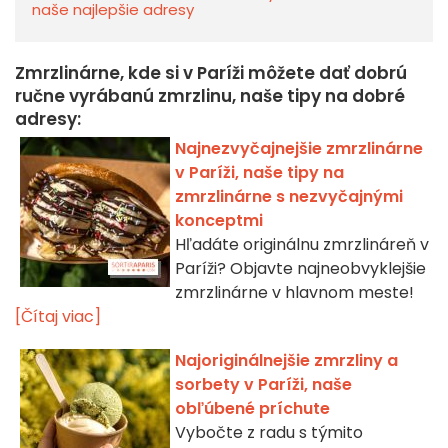
naše najlepšie adresy
Zmrzlinárne, kde si v Paríži môžete dať dobrú
ručne vyrábanú zmrzlinu, naše tipy na dobré
adresy:
Najnezvyčajnejšie zmrzlinárne
v Paríži, naše tipy na
zmrzlinárne s nezvyčajnými
konceptmi
Hľadáte originálnu zmrzlináreň v
Paríži? Objavte najneobvyklejšie
zmrzlinárne v hlavnom meste!
[Čítaj viac]
Najoriginálnejšie zmrzliny a
sorbety v Paríži, naše
obľúbené príchute
Vybočte z radu s týmito