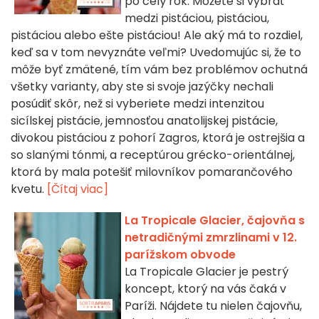
po celý rok. Môžete si vybrať
medzi pistáciou, pistáciou,
pistáciou alebo ešte pistáciou! Ale aký má to rozdiel,
keď sa v tom nevyznáte veľmi? Uvedomujúc si, že to
môže byť zmätené, tím vám bez problémov ochutná
všetky varianty, aby ste si svoje jazýčky nechali
posúdiť skôr, než si vyberiete medzi intenzitou
sicílskej pistácie, jemnosťou anatolijskej pistácie,
divokou pistáciou z pohorí Zagros, ktorá je ostrejšia a
so slanými tónmi, a receptúrou grécko-orientálnej,
ktorá by mala potešiť milovníkov pomarančového
kvetu.
[Čítaj viac]
La Tropicale Glacier, čajovňa s
netradičnými zmrzlinami v 12.
parížskom obvode
La Tropicale Glacier je pestrý
koncept, ktorý na vás čaká v
Paríži. Nájdete tu nielen čajovňu,