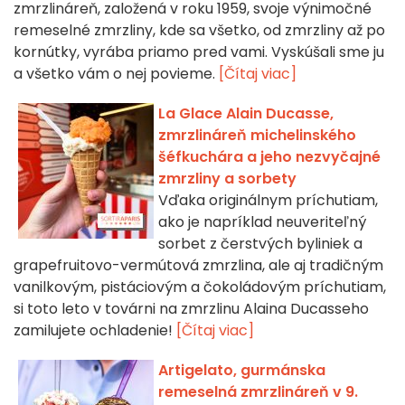
zmrzlináreň, založená v roku 1959, svoje výnimočné
remeselné zmrzliny, kde sa všetko, od zmrzliny až po
kornútky, vyrába priamo pred vami. Vyskúšali sme ju
a všetko vám o nej povieme.
[Čítaj viac]
La Glace Alain Ducasse,
zmrzlináreň michelinského
šéfkuchára a jeho nezvyčajné
zmrzliny a sorbety
Vďaka originálnym príchutiam,
ako je napríklad neuveriteľný
sorbet z čerstvých byliniek a
grapefruitovo-vermútová zmrzlina, ale aj tradičným
vanilkovým, pistáciovým a čokoládovým príchutiam,
si toto leto v továrni na zmrzlinu Alaina Ducasseho
zamilujete ochladenie!
[Čítaj viac]
Artigelato, gurmánska
remeselná zmrzlináreň v 9.