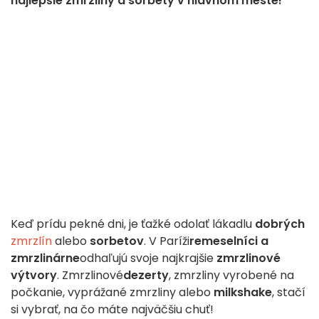
najlepšie zmrzliny a sorbety v hlavnom meste!
Keď prídu pekné dni, je ťažké odolať lákadlu
dobrých
zmrzlín
alebo
sorbetov
. V Paríži
remeselníci a
zmrzlinárne
odhaľujú svoje najkrajšie
zmrzlinové
výtvory
. Zmrzlinové
dezerty
, zmrzliny vyrobené na
počkanie, vyprážané zmrzliny alebo
milkshake
, stačí
si vybrať, na čo máte najväčšiu chuť!