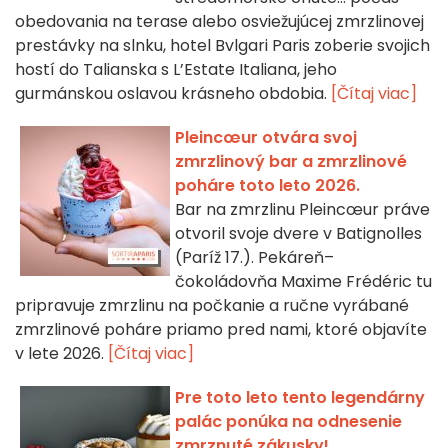
obedovania na terase alebo osviežujúcej zmrzlinovej
prestávky na slnku, hotel Bvlgari Paris zoberie svojich
hostí do Talianska s L’Estate Italiana, jeho
gurmánskou oslavou krásneho obdobia.
[Čítaj viac]
Pleincœur otvára svoj
zmrzlinový bar a zmrzlinové
poháre toto leto 2026.
Bar na zmrzlinu Pleincœur práve
otvoril svoje dvere v Batignolles
(Paríž 17.). Pekáreň–
čokoládovňa Maxime Frédéric tu
pripravuje zmrzlinu na počkanie a ručne vyrábané
zmrzlinové poháre priamo pred nami, ktoré objavíte
v lete 2026.
[Čítaj viac]
Pre toto leto tento legendárny
palác ponúka na odnesenie
zmrznuté zákusky!