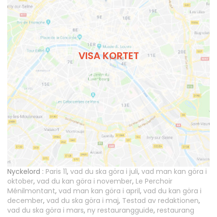
VISA KORTET
Nyckelord :
Paris 11
,
vad du ska göra i juli
,
vad man kan göra i
oktober
,
vad du kan göra i november
,
Le Perchoir
Ménilmontant
,
vad man kan göra i april
,
vad du kan göra i
december
,
vad du ska göra i maj
,
Testad av redaktionen
,
vad du ska göra i mars
,
ny restaurangguide
,
restaurang