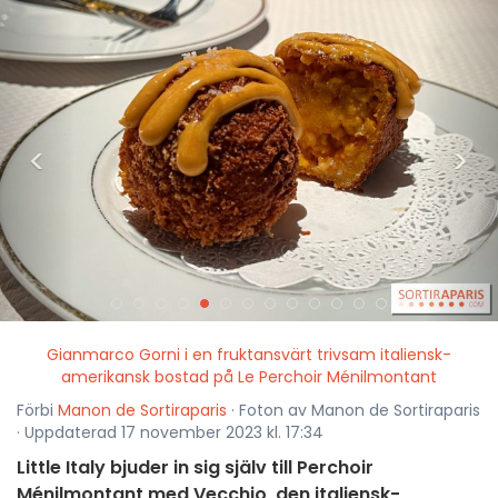
<
>
Gianmarco Gorni i en fruktansvärt trivsam italiensk-
amerikansk bostad på Le Perchoir Ménilmontant
Förbi
Manon de Sortiraparis
· Foton av Manon de Sortiraparis
· Uppdaterad 17 november 2023 kl. 17:34
Little Italy bjuder in sig själv till Perchoir
Ménilmontant med Vecchio, den italiensk-