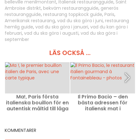
belleville menilmontant
,
Italiensk restaurangguide
,
Saint
Ambroise distrikt
,
bekväm restaurangguide
,
generös
restaurangguide
,
restaurang toppkock guide
,
Paris
,
Amerikansk restaurang
,
vad du ska göra i juni
,
restaurang
hemlig guide
,
vad du ska göra i januari
,
vad du kan göra i
februari
,
vad du ska göra i augusti
,
vad du ska göra i
september
LÄS OCKSÅ ...
Ma!, Paris första
Il Primo Bacio – den
italienska bouillon för en
bästa adressen för
autentisk måltid till låga
italiensk mat i
s
priser
Fontainebleau (77)
KOMMENTARER