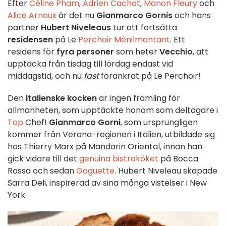
Efter
Céline Pham
,
Adrien Cachot
,
Manon Fleury
och
Alice Arnoux
är det nu
Gianmarco Gornis
och hans
partner
Hubert Niveleaus
tur att fortsätta
residensen
på Le
Perchoir Ménilmontant
. Ett
residens för
fyra personer
som heter
Vecchio
, att
upptäcka från tisdag till lördag endast vid
middagstid, och nu
fast
förankrat på Le Perchoir!
Den
italienske kocken
är ingen främling för
allmänheten, som upptäckte honom som deltagare i
Top
Chef!
Gianmarco Gorni
, som ursprungligen
kommer från Verona-regionen i Italien, utbildade sig
hos Thierry Marx på Mandarin Oriental, innan han
gick vidare till det
genuina bistroköket
på Bocca
Rossa och sedan
Goguette
. Hubert Niveleau skapade
Sarra Deli, inspirerad av sina många vistelser i New
York.