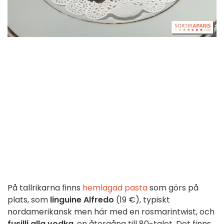
På tallrikarna finns
hemlagad pasta
som görs på
plats, som
linguine Alfredo
(19 €), typiskt
nordamerikansk men här med en rosmarintwist, och
fusilli alla vodka
, en återgång till 80-talet. Det finns