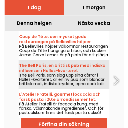
I dag
I morgon
Denna helgen
Nästa vecka
Coup de Tête, den mycket goda
restaurangen på Bellevilles höjder
På Bellevilles höjder välkomnar restaurangen
Coup de Tête hungriga ortsbor, och kocken
Jaime Corzo Lemos är på plats för att glädja
dem med sitt uppfinningsrika
gourmetbistro-kök.
The Bell Paris, en brittisk pub med indiska
influenser i Halles-kvarteret
The Bell Paris, som slog upp sina dörrar i
Halles-kvarteret, är en ny pub som blandar
brittisk mat, indiska kryddor, egna cocktails
och hantverksöl i en inredning signerad Jim
Hamilton.
L'Atelier Fratelli, gourmetfocaccia och
färsk pasta i 20:e arrondissementet.
På Atelier Fratelli är focaccia kung, med
färska, välsmakande ingredienser. Och för
pastaälskare finns det färsk pasta också!
Förfina din sökning