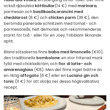
också djävulska
köttbullar
(14 €) med
marinara
,
parmesan och
basilikasås
,
arancini med
cheddarost
(8 €) och
chicken parm
(39 €), den
berömda panerade schnitzeln med tomat- och
parmesansås, helt demonisk och rekommenderas
starkt för två - eller för en Joey Tribbiani-liknande
aptit.
Bland sötsakerna finns
baba med limoncello
(€10),
den traditionella
bombolone
, en stor friterad munk
fylld med chokladkräm, och
fior di latte- och
amarenaglass
(€8). Men det finns inget bättre än
en riktig
affogato
(6 €) eller en
Luciano gin och
tonic
(11 €) för att skölja ner dessa högkvalitativa
recept.