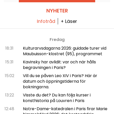
NYHETER
Infotråd
+ Läser
Fredag
18:31
Kulturarvsdagarna 2026: guidade turer vid
Maubuisson-klostret (95), programmet
15:31
Kavinsky har avlidit: var och när hålls
begravningen i Paris?
15:02
Vill du se påven Leo XIV i Paris? Här är
datum och öppningstiderna för
bokningarna.
13:22
Visste du det? Du kan följa kurser i
konsthistoria på Louvren i Paris
12:48
Notre-Dame-katedralen i Paris firar Marie