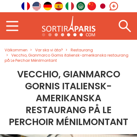
Välkommen
Var ska vi äta?
Restaurang
Vecchio, Gianmarco Gornis italiensk-amerikanska restaurang
på Le Perchoir Ménilmontant
VECCHIO, GIANMARCO
GORNIS ITALIENSK-
AMERIKANSKA
RESTAURANG PÅ LE
PERCHOIR MÉNILMONTANT