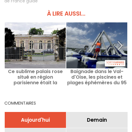
de France guide
À LIRE AUSSI...
Ce sublime palais rose
Baignade dans le Val-
F
situé en région
d'Oise, les piscines et
d
parisienne était la
plages éphémères du 95
demeure d'une marquise
pour cet été 2026
p
excentrique de la Belle
Epoque
COMMENTAIRES
Aujourd'hui
Demain