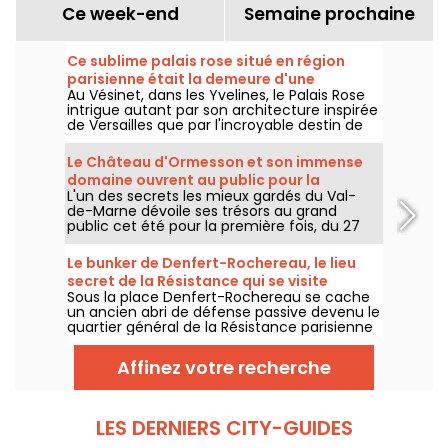
Ce week-end
Semaine prochaine
Ce sublime palais rose situé en région
parisienne était la demeure d'une
Au Vésinet, dans les Yvelines, le Palais Rose
marquise excentrique de la Belle Epoque
intrigue autant par son architecture inspirée
de Versailles que par l'incroyable destin de
l'une de ses plus célèbres habitantes : la
marquise Luisa Casati, figure excentrique de
Le Château d'Ormesson et son immense
la Belle Époque.
domaine ouvrent au public pour la
L'un des secrets les mieux gardés du Val-
première fois cet été 2026
de-Marne dévoile ses trésors au grand
public cet été pour la première fois, du 27
juillet au 4 septembre 2026. Le Château
d'Ormesson, domaine du XVIe siècle resté
Le bunker de Denfert-Rochereau, le lieu
dans la même lignée familiale depuis des
secret de la Résistance qui se visite
générations, invite les promeneurs à
Sous la place Denfert-Rochereau se cache
gratuitement à Paris
découvrir son parc historique et son intérieur
un ancien abri de défense passive devenu le
fastueux.
quartier général de la Résistance parisienne
en août 1944. Un lieu historique
exceptionnel, longtemps resté inaccessible
Affinez votre recherche
mais aujourd'hui ouvert à la visite.
LES DERNIERS CITY-GUIDES