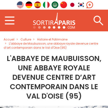
Accueil
Culture
Histoire et Patrimoine
L'abbaye de Maubuisson, une abbaye royale devenue centre
d’art contemporain dans le Val d'Oise (95)
L'ABBAYE DE MAUBUISSON,
UNE ABBAYE ROYALE
DEVENUE CENTRE D’ART
CONTEMPORAIN DANS LE
VAL D'OISE (95)