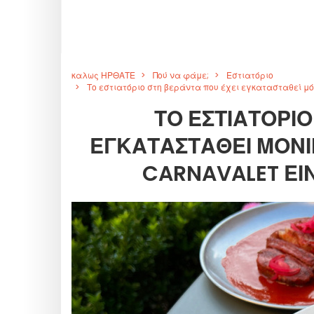
καλως ΗΡΘΑΤΕ
Πού να φάμε;
Εστιατόριο
Το εστιατόριο στη βεράντα που έχει εγκατασταθεί μ
ΤΟ ΕΣΤΙΑΤΌΡΙΟ
ΕΓΚΑΤΑΣΤΑΘΕΊ ΜΌΝΙ
CARNAVALET ΕΊ