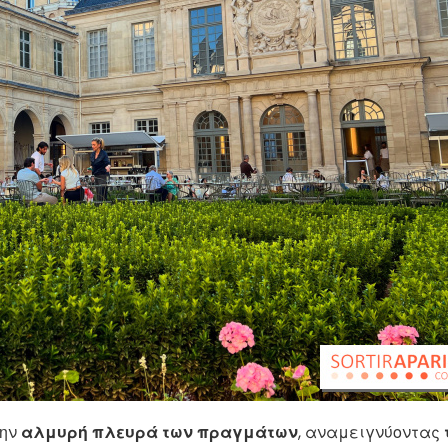
ην
αλμυρή πλευρά των πραγμάτων
, αναμειγνύοντας