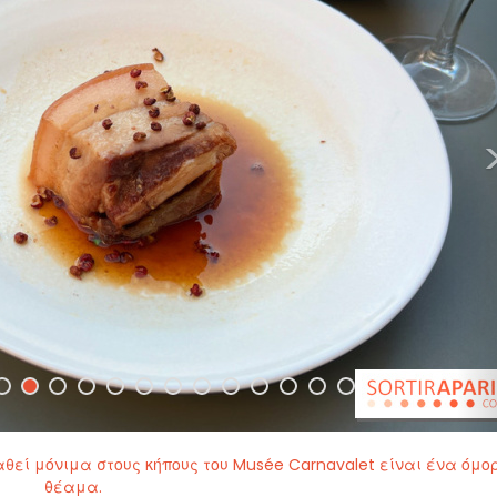
αθεί μόνιμα στους κήπους του Musée Carnavalet είναι ένα όμο
θέαμα.