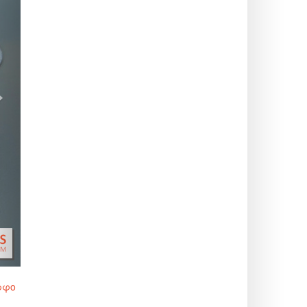
>
ρφο