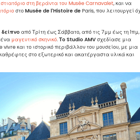
εστιατόριο στη βεράντα
του Musée Carnavalet
, και να
ατόριο
στο
Musée de l'Histoire de
Paris, που λειτουργεί ό
 δείπνο
από Τρίτη έως Σάββατο, από τις 7μμ έως τη 1πμ,
, ένα
μαγευτικό σκηνικό
.
Το Studio AMV
σχεδίασε μια
 vivre και το ιστορικό περιβάλλον του μουσείου, με μια
καθρέφτες στο εξωτερικό και ακατέργαστα υλικά και