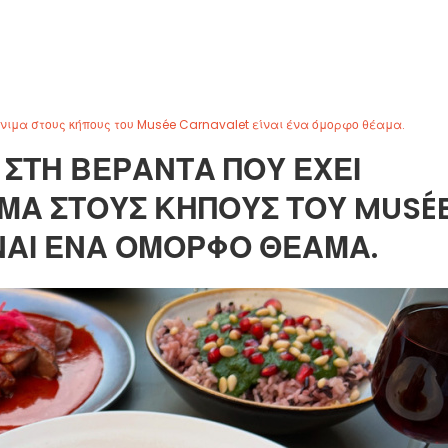
όνιμα στους κήπους του Musée Carnavalet είναι ένα όμορφο θέαμα.
 ΣΤΗ ΒΕΡΆΝΤΑ ΠΟΥ ΈΧΕΙ
ΜΑ ΣΤΟΥΣ ΚΉΠΟΥΣ ΤΟΥ MUSÉ
ΝΑΙ ΈΝΑ ΌΜΟΡΦΟ ΘΈΑΜΑ.