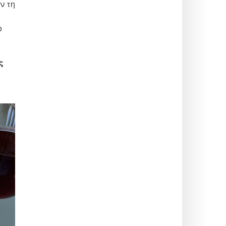
ν τη
ο
ς