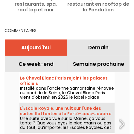
restaurants, spa,
restaurant en rooftop de
R
rooftop et mur
la Fondation
d'escalade, Paris 17e
COMMENTAIRES
Aujourd'hui
Demain
Ce week-end
Semaine prochaine
Le Cheval Blanc Paris rejoint les palaces
officiels
Installé dans l'ancienne Samaritaine rénovée
au bord de la Seine, le Cheval Blanc Paris
vient d'obtenir en 2026 le label Palace
décerné par Atout France, une distinction
qui couronne cinq ans d'une adresse qui a
L'Escale Royale, une nuit sur l'une des
profondément renouvelé les codes du luxe
suites flottantes à la Ferté-sous-Jouarre
à Paris. On vous dit pourquoi ce haut mérite
Une suite avec vue sur la Marne, ça vous
(77)
amplement la distinction.
tente ? Que vous ayez le pied marin ou pas
du tout, qu’importe, les Escales Royales, cet
hébergement insolite sur l’eau vous propose