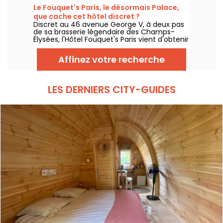
de passer une nuit (ou plus si affinités) au
Le Fouquet's Paris, le désormais Palace,
sein de l’une de ses suites flottantes du côté
que cache cet hôtel discret ?
de la Ferté-sous-Jouarre.
Discret au 46 avenue George V, à deux pas
de sa brasserie légendaire des Champs-
Élysées, l'Hôtel Fouquet's Paris vient d'obtenir
en 2026 le label Palace décerné par Atout
France, rejoignant le cercle très fermé des
Affinez votre recherche
33 établissements d'exception en France. Si
vous ne le connaissez pas, on vous dit tout
sur ce lieu qui ne manque pas d'atouts.
LES DERNIERS CITY-GUIDES