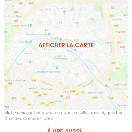
AFFICHER LA CARTE
Mots-clés :
antoine westermann
,
volaille
,
paris 18
,
quartier
Grandes Carrières
,
paris
À LIRE AUSSI...