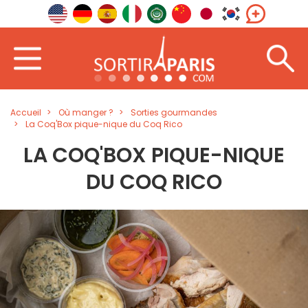
Accueil
Où manger ?
Sorties gourmandes
La Coq'Box pique-nique du Coq Rico
LA COQ'BOX PIQUE-NIQUE
DU COQ RICO