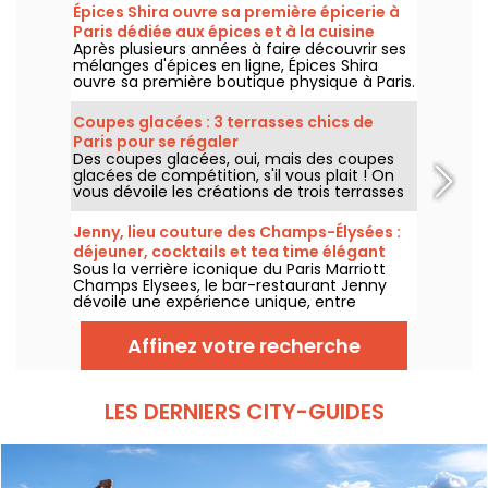
Épices Shira ouvre sa première épicerie à
Paris dédiée aux épices et à la cuisine
Après plusieurs années à faire découvrir ses
méditerranéenne
mélanges d'épices en ligne, Épices Shira
ouvre sa première boutique physique à Paris.
Dès septembre 2026, l'enseigne investit le
Marché Saint-Martin, dans le 10e
Coupes glacées : 3 terrasses chics de
arrondissement, avec une épicerie, une
Paris pour se régaler
offre de plats méditerranéens à emporter
Des coupes glacées, oui, mais des coupes
et une sélection de produits fins venus du
glacées de compétition, s'il vous plait ! On
monde entier.
vous dévoile les créations de trois terrasses
chics de Paris pour cet été 2026, du rooftop
du Cheval Blanc dans le 1er au patio fleuri du
Jenny, lieu couture des Champs-Élysées :
George V dans le 8e, jusqu'au jardin secret
déjeuner, cocktails et tea time élégant
du Shangri-La dans le 16e.
Sous la verrière iconique du Paris Marriott
Champs Elysees, le bar-restaurant Jenny
dévoile une expérience unique, entre
héritage couture et gastronomie
contemporaine. Déjeuner raffiné, tea time
Affinez votre recherche
élégant, cocktails signature et dîners
inspirés : une adresse parisienne où chaque
instant devient un moment d’exception,
tous les jours jusqu’à minuit.
LES DERNIERS CITY-GUIDES