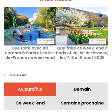
Que faire avec les
Que faire ce week-end à
Q
enfants à Paris et en Ile-
Paris et en Île-de-France,
2
de-France ce week-end
les 7, 8 et 9 août 2026
des 8 au 9 août 2026 ?
COMMENTAIRES
Aujourd'hui
Demain
Ce week-end
Semaine prochaine