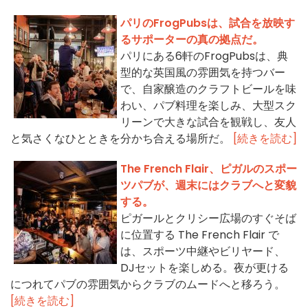
パリのFrogPubsは、試合を放映す
るサポーターの真の拠点だ。
パリにある6軒のFrogPubsは、典
型的な英国風の雰囲気を持つバー
で、自家醸造のクラフトビールを味
わい、パブ料理を楽しみ、大型スク
リーンで大きな試合を観戦し、友人
と気さくなひとときを分かち合える場所だ。
[続きを読む]
The French Flair、ピガルのスポー
ツパブが、週末にはクラブへと変貌
する。
ピガールとクリシー広場のすぐそば
に位置する The French Flair で
は、スポーツ中継やビリヤード、
DJセットを楽しめる。夜が更ける
につれてパブの雰囲気からクラブのムードへと移ろう。
[続きを読む]