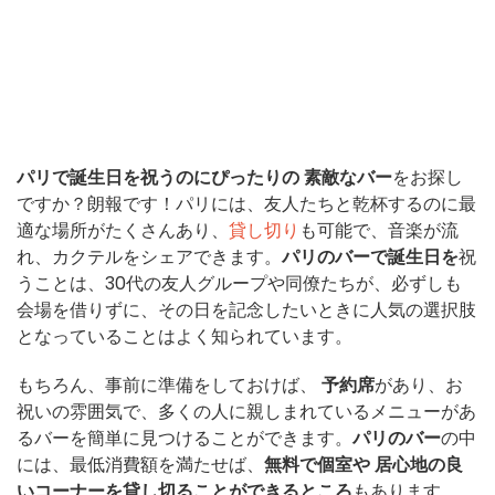
パリで誕生日を祝うのにぴったりの
素敵なバー
をお探し
ですか？朗報です！パリには、友人たちと乾杯するのに最
適な場所がたくさんあり、
貸し切り
も可能で、音楽が流
れ、カクテルをシェアできます。
パリのバーで誕生日を
祝
うことは、30代の友人グループや同僚たちが、必ずしも
会場を借りずに、その日を記念したいときに人気の選択肢
となっていることはよく知られています。
もちろん、事前に準備をしておけば、
予約席
があり、お
祝いの雰囲気で、多くの人に親しまれているメニューがあ
るバーを簡単に見つけることができます。
パリのバー
の中
には、最低消費額を満たせば、
無料で個室や
居心地の良
いコーナーを貸し切ることができるところ
もあります。