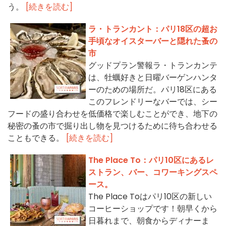
う。
[続きを読む]
ラ・トランカント：パリ18区の超お
手頃なオイスターバーと隠れた蚤の
市
グッドプラン警報ラ・トランカンテ
は、牡蠣好きと日曜バーゲンハンタ
ーのための場所だ。パリ18区にある
このフレンドリーなバーでは、シー
フードの盛り合わせを低価格で楽しむことができ、地下の
秘密の蚤の市で掘り出し物を見つけるために待ち合わせる
こともできる。
[続きを読む]
The Place To：パリ10区にあるレ
ストラン、バー、コワーキングスペ
ース。
The Place Toはパリ10区の新しい
コーヒーショップです！朝早くから
日暮れまで、朝食からディナーま