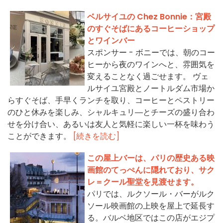
ベルサイユの Chez Bonnie：宮殿
のすぐそばにあるコーヒーショップ
とワインバー
スポンサー - ボニーでは、朝のコー
ヒーから夜のワインへと、雰囲気を
変えることなく過ごせます。 ヴェ
ルサイユ宮殿とノートルダム市場か
らすぐそば、手早くランチを取り、コーヒーとペストリー
のひと休みを楽しみ、シャルキュリ―とチーズの盛り合わ
せを分け合い、あるいは友人と気軽に楽しい一杯を味わう
ことができます。
[続きを読む]
この屋上バーは、パリの歴史ある映
画館のてっぺんに隠れており、サク
レ＝クール聖堂を見渡せます。
パリでは、ルクソール・バーがルク
ソール映画館の上映を屋上で延長す
る。バルベ地区ではこの店がエジプ