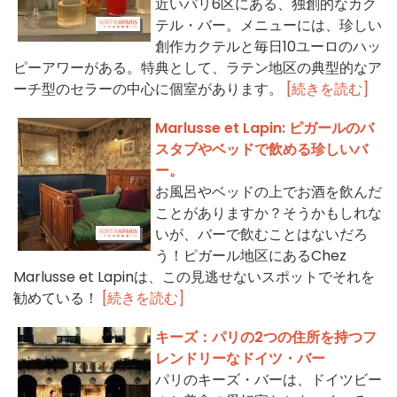
近いパリ6区にある、独創的なカク
テル・バー。メニューには、珍しい
創作カクテルと毎日10ユーロのハッ
ピーアワーがある。特典として、ラテン地区の典型的なア
ーチ型のセラーの中心に個室があります。
[続きを読む]
Marlusse et Lapin: ピガールのバ
スタブやベッドで飲める珍しいバ
ー。
お風呂やベッドの上でお酒を飲んだ
ことがありますか？そうかもしれな
いが、バーで飲むことはないだろ
う！ピガール地区にあるChez
Marlusse et Lapinは、この見逃せないスポットでそれを
勧めている！
[続きを読む]
キーズ：パリの2つの住所を持つフ
レンドリーなドイツ・バー
パリのキーズ・バーは、ドイツビー