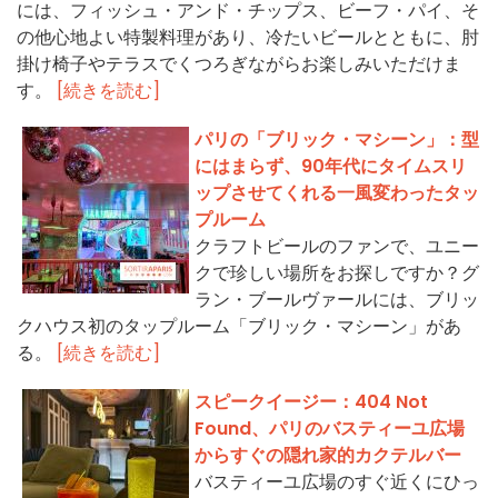
には、フィッシュ・アンド・チップス、ビーフ・パイ、そ
の他心地よい特製料理があり、冷たいビールとともに、肘
掛け椅子やテラスでくつろぎながらお楽しみいただけま
す。
[続きを読む]
パリの「ブリック・マシーン」：型
にはまらず、90年代にタイムスリ
ップさせてくれる一風変わったタッ
プルーム
クラフトビールのファンで、ユニー
クで珍しい場所をお探しですか？グ
ラン・ブールヴァールには、ブリッ
クハウス初のタップルーム「ブリック・マシーン」があ
る。
[続きを読む]
スピークイージー：404 Not
Found、パリのバスティーユ広場
からすぐの隠れ家的カクテルバー
バスティーユ広場のすぐ近くにひっ