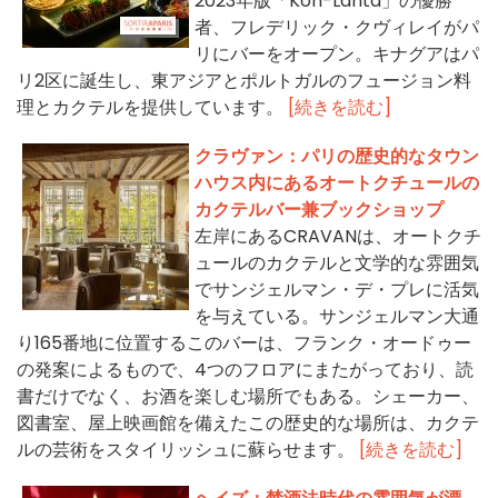
2023年版「Koh-Lanta」の優勝
者、フレデリック・クヴィレイがパ
リにバーをオープン。キナグアはパ
リ2区に誕生し、東アジアとポルトガルのフュージョン料
理とカクテルを提供しています。
[続きを読む]
クラヴァン：パリの歴史的なタウン
ハウス内にあるオートクチュールの
カクテルバー兼ブックショップ
左岸にあるCRAVANは、オートクチ
ュールのカクテルと文学的な雰囲気
でサンジェルマン・デ・プレに活気
を与えている。サンジェルマン大通
り165番地に位置するこのバーは、フランク・オードゥー
の発案によるもので、4つのフロアにまたがっており、読
書だけでなく、お酒を楽しむ場所でもある。シェーカー、
図書室、屋上映画館を備えたこの歴史的な場所は、カクテ
ルの芸術をスタイリッシュに蘇らせます。
[続きを読む]