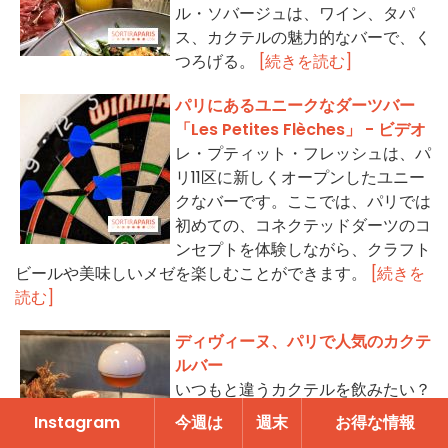
ル・ソバージュは、ワイン、タパ
ス、カクテルの魅力的なバーで、く
つろげる。
[続きを読む]
パリにあるユニークなダーツバー
「Les Petites Flèches」 - ビデオ
レ・プティット・フレッシュは、パ
リ11区に新しくオープンしたユニー
クなバーです。ここでは、パリでは
初めての、コネクテッドダーツのコ
ンセプトを体験しながら、クラフト
ビールや美味しいメゼを楽しむことができます。
[続きを
読む]
ディヴィーヌ、パリで人気のカクテ
ルバー
いつもと違うカクテルを飲みたい？
パリ10区にあるニコラ・ムノスのカ
Instagram
今週は
週末
お得な情報
クテル・バー、ディヴァインを