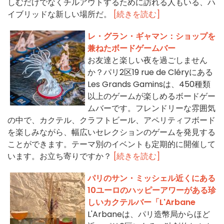
しむだけでなくチルアウトするために訪れる人もいる、ハ
イブリッドな新しい場所だ。
[続きを読む]
レ・グラン・ギャマン：ショップを
兼ねたボードゲームバー
お友達と楽しい夜を過ごしません
か？パリ2区19 rue de Cléryにある
Les Grands Gaminsは、450種類
以上のゲームが楽しめるボードゲー
ムバーです。フレンドリーな雰囲気
の中で、カクテル、クラフトビール、アペリティフボード
を楽しみながら、幅広いセレクションのゲームを発見する
ことができます。テーマ別のイベントも定期的に開催して
います。お立ち寄りですか？
[続きを読む]
パリのサン・ミッシェル近くにある
10ユーロのハッピーアワーがある珍
しいカクテルバー「L'Arbane
L'Arbaneは、パリ造幣局からほど