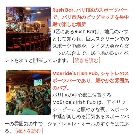
Rush Bar, パリ11区のスポーツバー
で、パリ市内のビッグマッチを生中
継で楽しむ場所
11区にあるRush Barは、地元のパブ
として知られ、巨大スクリーンでの
スポーツ中継や、クイズ大会からダ
ーツの試合まで、居心地の良いイベ
ントを次々と開催しています。
[続きを読む]
McBride's Irish Pub, シャトレのス
ポーツバーであり、賑やかな雰囲気
のパブ。
パリ1区の中心部に位置する
McBride's Irish Pub は、アイリッ
シュビールと賑やかな夜、スポーツ
中継が楽しめる活気あるスポーツバ
ーの雰囲気の中で、シャトレ＝レ・オールのすぐそばにあ
る。
[続きを読む]