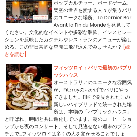
ポップカルチャー、ボードゲーム、
架空の世界を愛する人々が集うパリ
のユニークな場所、Le Dernier Bar
Avant la Fin du Mondeを発見して
ください。文化的なイベントや多彩な装飾、インスピレー
ションを反映したカクテルやレストランのメニューが楽し
める、この非日常的な空間に飛び込んでみませんか？
[続
きを読む]
フィッツロイ：パリで最初のパブリ
ックハウス
オーストラリアのユニークな雰囲気
が、Fitzroyのおかげでパリにやっ
てきました。11区で発見されたこの
新しいハイブリッドで統一された場
所は、本物の「パブリックハウス」
と呼ばれ、時間と共に進化しています。朝のコーヒーショ
ップから夜のコンサート、そして見逃せない週末のブラン
チまで...フィッツロイは多くの人を驚かせることでしょ