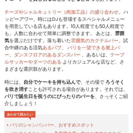
チーズやシャルキュトリー（肉加工品）の盛り合わせ
、
ハ
ッピーアワー
、時にはDJも登場するスペシャルメニュー
を用意している店もあります。10人程度でも50人程度で
も、人数に合わせて簡単に調整できます。 あとは、
雰囲
気
を選ぶだけです。落ち着いた
雰囲気のカクテルバー
、試
合中継のある活気
あるパブ
、
パリを一望できる屋上バ
ー
、
ダンスフロアのあるダンスバー
、あるいは、
テーブ
ルサッカーやダーツのある
よりカジュアルな店など、さ
まざまな選択肢があります。
時には、
自分でケーキを持ち込んで
、その場で
ろうそく
を吹き消す
ことも許可される場合があります。それでは、
パリで誕生日を祝うのにぴったりのバーを
、さっそくご紹
介しましょう！
あわせて読みたい
パリのシャンパンバー、おすすめスポット