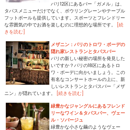
パリ12区にあるバー「ガメル」は、
タパスメニューだけでなく、ボウリングレーンやテーブル
フットボールも提供しています。スポーツとフレンドリー
な雰囲気の中でお酒を楽しむのに理想的な場所です。
[続
きを読む]
メザニン：パリのトロワ・ボーデの
隠れ家レストランとタパスバー
パリの新しい秘密の場所を発見した
いですか？パリの18区にあるトロ
ワ・ボーデに向かいましょう。この
有名なコンサートホールの上に、新
しいレストランとタパスバー「メザ
ニン」が隠れています。
[続きを読む]
緑豊かなジャングルにあるフレンド
リーなワイン＆タパスバー、ヴェー
ル・ソバージュ
緑豊かな小さな繭のようなヴェー