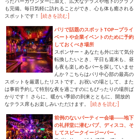
ったバーカウンターに加え、広大なテラスや地下のクラブ
も完備。毎日気軽に訪れることができ、心も体も癒される
スポットです！
[続きを読む]
パリで話題のスポットTOP—プライ
ベートや企業イベントのために予約
しておくべき場所
スポンサー - あなたも外に出て気分
転換したいとき、平日も週末も、昼
も夜も楽しめるバーを探していませ
んか？こちらはパリ中心部の最高の
スポットを厳選したリストです。お祝いの場として、また
は事前予約して特別な夜を過ごすのにもぴったりの場所ば
かりです！ さらに、暖かい季節の到来とともに、開放的
なテラス席もお楽しみいただけます。
[続きを読む]
前例のないパーティー会場――地下
の礼拝堂に潜むパブ、ディスコ、そ
してスピークイージーバー。