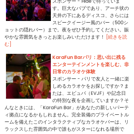
スポンサー - Hideで待っていま
す。巨大なパブであり、アーチ状の
天井の下にあるディスコ、さらには
スピークイージー風のバー（500シ
ョットの隠れバー）まで。夜をぜひ予約してください。賑
やかな雰囲気をきっとお楽しみいただけます！
[続きを読
む]
KaraFun Barパリ：思い出に残る
エンターテインメントを楽しむ、非
日常のカラオケ体験
スポンサー - パリで友人と一緒に楽
しめるカラオケをお探しですか？ま
たは、エビュバ（EVJF）や記念日
の特別な夜を企画していますか？そ
んなときには、「KaraFun Bar」があなたの新しいパーテ
ィ拠点になるかもしれません。完全装備のプライベートル
ームを備えたこのインタラクティブなカラオケバーは、リ
ラックスした雰囲気の中で誰もがスターになれる場所で