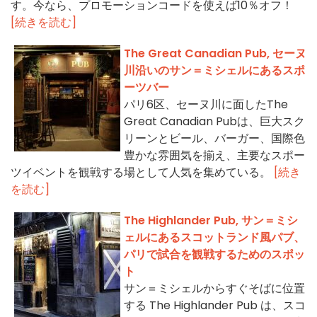
す。今なら、プロモーションコードを使えば10％オフ！
[続きを読む]
The Great Canadian Pub, セーヌ
川沿いのサン＝ミシェルにあるスポ
ーツバー
パリ6区、セーヌ川に面したThe
Great Canadian Pubは、巨大スク
リーンとビール、バーガー、国際色
豊かな雰囲気を揃え、主要なスポー
ツイベントを観戦する場として人気を集めている。
[続き
を読む]
The Highlander Pub, サン＝ミシ
ェルにあるスコットランド風パブ、
パリで試合を観戦するためのスポッ
ト
サン＝ミシェルからすぐそばに位置
する The Highlander Pub は、スコ