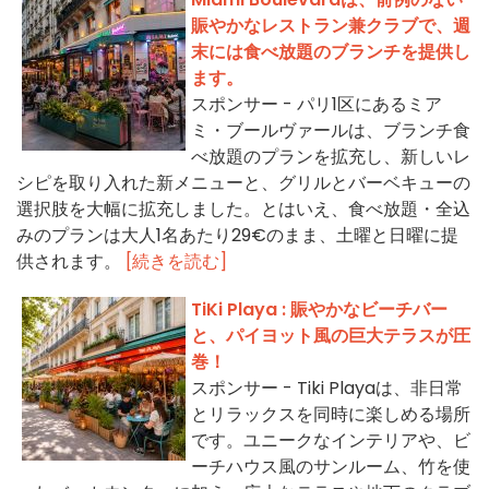
賑やかなレストラン兼クラブで、週
末には食べ放題のブランチを提供し
ます。
スポンサー - パリ1区にあるミア
ミ・ブールヴァールは、ブランチ食
べ放題のプランを拡充し、新しいレ
シピを取り入れた新メニューと、グリルとバーベキューの
選択肢を大幅に拡充しました。とはいえ、食べ放題・全込
みのプランは大人1名あたり29€のまま、土曜と日曜に提
供されます。
[続きを読む]
TiKi Playa : 賑やかなビーチバー
と、パイヨット風の巨大テラスが圧
巻！
スポンサー - Tiki Playaは、非日常
とリラックスを同時に楽しめる場所
です。ユニークなインテリアや、ビ
ーチハウス風のサンルーム、竹を使