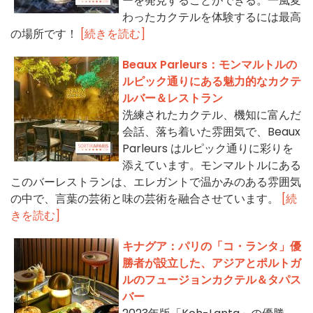
ーを発見することができる。一風変
わったカクテルを体験するには最高
の場所です！
[続きを読む]
Beaux Parleurs：モンマルトルの
ルピック通りにある魅力的なカクテ
ルバー＆レストラン
洗練されたカクテル、機知に富んだ
会話、落ち着いた雰囲気で、Beaux
Parleurs はルピック通りに彩りを
添えています。モンマルトルにある
このバーレストランは、エレガントで温かみのある雰囲気
の中で、言葉の芸術と味の芸術を融合させています。
[続
きを読む]
キナグア：パリの「コ・ランタ」優
勝者が設立した、アジアとポルトガ
ルのフュージョンカクテル＆タパス
バー