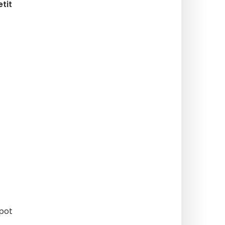
tit
spot