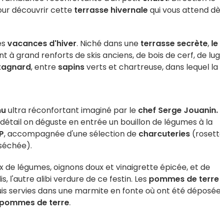
pour découvrir cette
terrasse hivernale
qui vous attend dè
es
vacances d'hiver
. Niché dans une
terrasse secrète
,
le
 à grand renforts de skis anciens, de bois de cerf, de lu
agnard
, entre
sapins
verts et chartreuse, dans lequel la
u
ultra réconfortant imaginé par le
chef Serge Jouanin
.
n détail on déguste en entrée un bouillon de légumes à la
GP
, accompagnée d'une sélection de
charcuteries
(rosett
 séchée).
 de légumes, oignons doux et vinaigrette épicée, et de
, l'autre alibi verdure de ce festin. Les
pommes de terre
puis servies dans une marmite en fonte où ont été déposé
pommes de terre
.