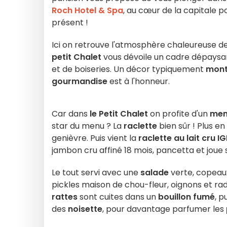
Roch Hotel & Spa
, au cœur de la capitale 
présent !
Ici on retrouve l'atmosphère chaleureuse d
petit Chalet
vous dévoile un cadre dépaysant
et de boiseries. Un décor typiquement
mont
gourmandise
est à l'honneur.
Car dans
le Petit Chalet
on profite d'un
men
star du menu ? La
raclette
bien sûr ! Plus e
genièvre. Puis vient la
raclette au lait cru I
jambon cru affiné 18 mois, pancetta et joue
Le tout servi avec une
salade
verte, copeaux
pickles maison de chou-fleur, oignons et radis
rattes
sont cuites dans un
bouillon fumé
, 
des
noisette
, pour davantage parfumer les