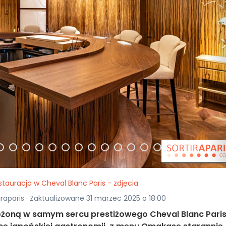
tauracja w Cheval Blanc Paris - zdjęcia
iraparis · Zaktualizowane 31 marzec 2025 o 18:00
ożoną w samym sercu prestiżowego Cheval Blanc Paris