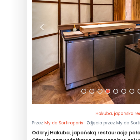
<
Hakuba, japońska res
Przez
My de Sortiraparis
· Zdjęcia przez My de Sort
Odkryj Hakuba, japońską restaurację poł