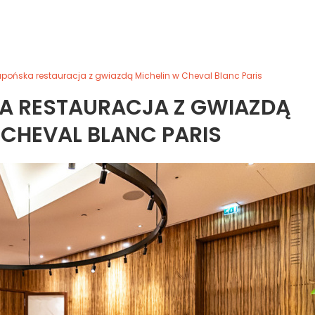
apońska restauracja z gwiazdą Michelin w Cheval Blanc Paris
A RESTAURACJA Z GWIAZDĄ
 CHEVAL BLANC PARIS