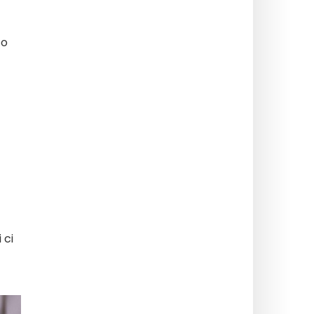
to
 ci