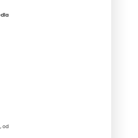
edla
, od