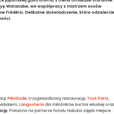
ce japońskiej gastronomii, z menu Omakase starannie
uyę Watanabe, we współpracy z mistrzem sosów
e Frédéric. Delikatne doświadczenie, które odzwierci
ności.
cji:
Plénitude
, trzygwiazdkową restaurację,
Tout Paris
,
widokiem,
Langosteria
dla miłośników kuchni włoskiej oraz
ację
.
Położona na parterze hotelu Hakuba zajęła miejsce