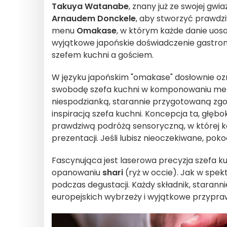
Takuya Watanabe
, znany już ze swojej gwi
Arnaudem Donckele
, aby stworzyć prawdz
menu
Omakase
, w którym każde danie uos
wyjątkowe japońskie doświadczenie gastrono
szefem kuchni a gościem.
W języku japońskim "omakase" dosłownie o
swobodę szefa kuchni w komponowaniu menu
niespodzianką, starannie przygotowaną zgod
inspiracją szefa kuchni. Koncepcja ta, głębok
prawdziwą podróżą sensoryczną, w której k
prezentacji. Jeśli lubisz nieoczekiwane, p
Fascynująca jest laserowa precyzja szefa kuc
opanowaniu
shari
(ryż w occie). Jak w spek
podczas degustacji. Każdy składnik, staranni
europejskich wybrzeży i wyjątkowe przypraw