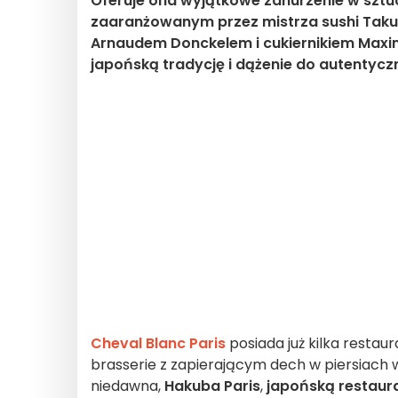
Oferuje ona wyjątkowe zanurzenie w sztu
zaaranżowanym przez mistrza sushi Tak
Arnaudem Donckelem i cukiernikiem Maxim
japońską tradycję i dążenie do autentycz
Cheval Blanc Paris
posiada już kilka restaura
brasserie z zapierającym dech w piersiach 
niedawna,
Hakuba Paris
,
japońską restaur