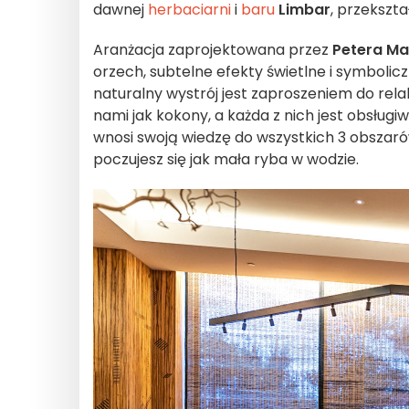
dawnej
herbaciarni
i
baru
Limbar
, przekszt
Aranżacja zaprojektowana przez
Petera Ma
orzech, subtelne efekty świetlne i symbolic
naturalny wystrój jest zaproszeniem do relak
nami jak kokony, a każda z nich jest obsługi
wnosi swoją wiedzę do wszystkich 3 obszarów
poczujesz się jak mała ryba w wodzie.