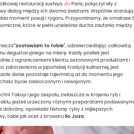
azdkowej restauracji sushiya
Jin
Paris, połączył siły z
iwy dialog między ich dwoma światami. Wspólnie aranżują
abia moment poezji i rygoru. Przypominamy, że omakase 
miczne, które w pełni ucieleśnia ducha zaufania między
znacza
"zostawiam to tobie
", odzwierciedlając całkowitą
 degustacyjnego na miarę. Każdy posiłek jest
nie z ograniczeniami klienta, sezonowymi produktami i
o zakorzeniona w japońskiej tradycji kulinarnej, jest
ażde danie pozostaje tajemnicą aż do momentu jego
okochasz bycie zaskoczonym i oswojonym.
hni Takuyi i jego zespołu, zwłaszcza w krojeniu ryb i
taklu, jesteś urzeczony różnymi preparatami podawanymi
e dobrany, opowiada historię: ryby z najlepszych
y, takie jak ocet z browaru
Iio Jozo
.