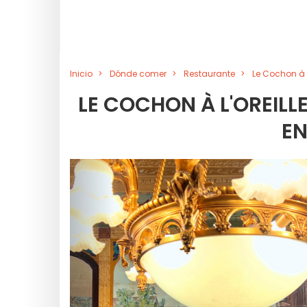
Inicio
Dónde comer
Restaurante
Le Cochon à l
LE COCHON À L'OREILL
EN