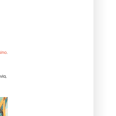
sino
.
via,