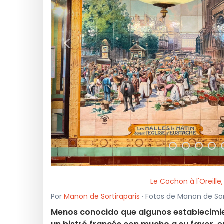
<
Le Cochon à l'Oreille
Por
Manon de Sortiraparis
· Fotos de Manon de Sort
Menos conocido que algunos establecimient