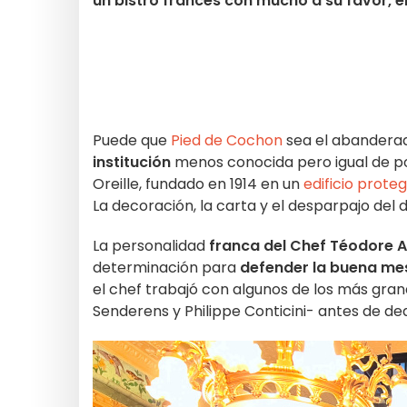
un bistró francés con mucho a su favor, e
Puede que
Pied de Cochon
sea el abandera
institución
menos conocida pero igual de p
Oreille, fundado en 1914 en un
edificio prot
La decoración, la carta y el desparpajo del
La personalidad
franca
del Chef Téodore A
determinación para
defender la buena me
el chef trabajó con algunos de los más gra
Senderens y Philippe Conticini- antes de de