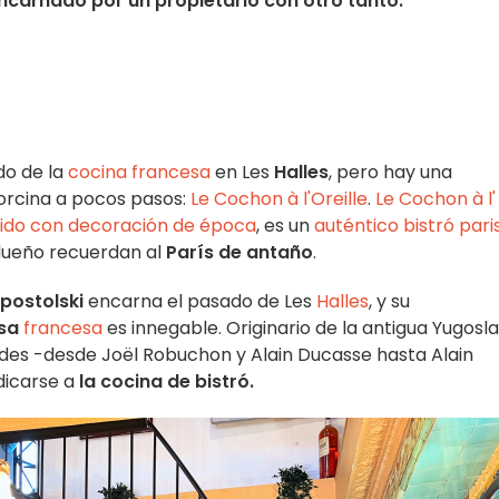
ncarnado por un propietario con otro tanto.
do de la
cocina francesa
en Les
Halles
, pero hay una
orcina a pocos pasos:
Le Cochon à l'Oreille
.
Le Cochon à l'
egido con decoración de época
, es un
auténtico bistró pari
 dueño recuerdan al
París de antaño
.
postolski
encarna el pasado de Les
Halles
, y su
sa
francesa
es innegable. Originario de la antigua Yugosla
ndes -desde Joël Robuchon y Alain Ducasse hasta Alain
dicarse a
la cocina de bistró.