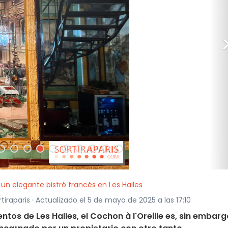
, un elegante bistró francés en Les Halles
iraparis · Actualizado el 5 de mayo de 2025 a las 17:10
os de Les Halles, el Cochon à l'Oreille es, sin embarg